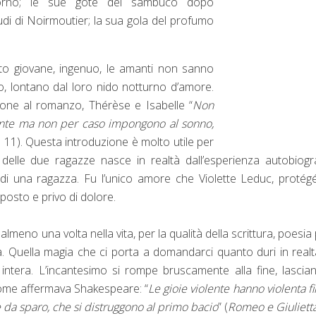
orno; le sue gote del sambuco dopo
ludi di Noirmoutier; la sua gola del profumo
to giovane, ingenuo, le amanti non sanno
o, lontano dal loro nido notturno d’amore.
ione al romanzo, Thérèse e Isabelle “
Non
ente ma non per caso impongono al sonno,
p. 11). Questa introduzione è molto utile per
 delle due ragazze nasce in realtà dall’esperienza autobiogr
rò di una ragazza. Fu l’unico amore che Violette Leduc, protég
osto e privo di dolore.
meno una volta nella vita, per la qualità della scrittura, poesia
ra. Quella magia che ci porta a domandarci quanto duri in real
intera. L’incantesimo si rompe bruscamente alla fine, lascia
 come affermava Shakespeare: “
Le gioie violente hanno violenta fi
e da sparo, che si distruggono al primo bacio
” (
Romeo e Giuliett