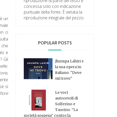
riproduzione di parte del testo è
concessa solo con indicazione
puntuale della fonte. È vietata la
riproduzione integrale del pezzo.
 è un
 male
on ci
sulta
POPULAR POSTS
, che
ulo e
? Gli
Jhumpa Lahiri e
elle:
la sua opera in
ione,
italiano: "Dove
mi trovo"
rente
se si
Le voci
fiore
autorevoli di
Solferino e
Taurino. “La
società sospesa” contro la