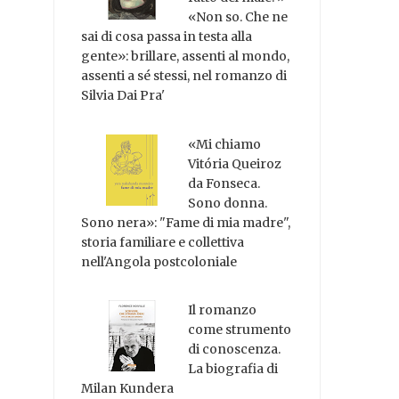
«Non so. Che ne
sai di cosa passa in testa alla
gente»: brillare, assenti al mondo,
assenti a sé stessi, nel romanzo di
Silvia Dai Pra'
«Mi chiamo
Vitória Queiroz
da Fonseca.
Sono donna.
Sono nera»: "Fame di mia madre",
storia familiare e collettiva
nell'Angola postcoloniale
Il romanzo
come strumento
di conoscenza.
La biografia di
Milan Kundera