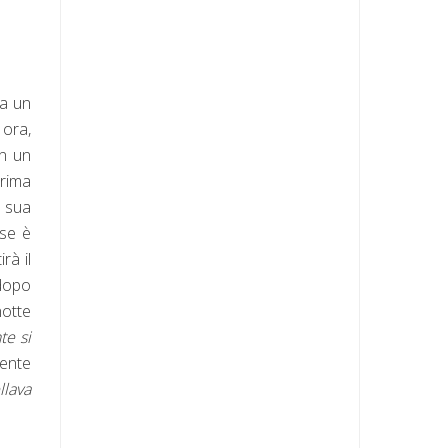
da un
 ora,
in un
prima
a sua
èse è
rà il
 dopo
notte
te si
mente
llava