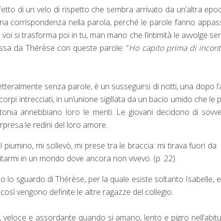
ffetto di un velo di rispetto che sembra arrivato da un’altra epoc
na corrispondenza nella parola, perché le parole fanno appass
l voi si trasforma poi in tu, man mano che l’intimità le avvolge s
essa da Thérèse con queste parole: “
Ho capito prima di incont
letteralmente senza parole, è un susseguirsi di notti, una dopo l’a
 corpi intrecciati, in un’unione sigillata da un bacio umido che le 
tonia annebbiano loro le menti. Le giovani decidono di sovve
orpresa le redini del loro amore.
l piumino, mi sollevò, mi prese tra le braccia: mi tirava fuori da
tarmi in un mondo dove ancora non vivevo. (p. 22).
o lo sguardo di Thérèse, per la quale esiste soltanto Isabelle, e 
o così vengono definite le altre ragazze del collegio.
, veloce e assordante quando si amano, lento e pigro nell’abit