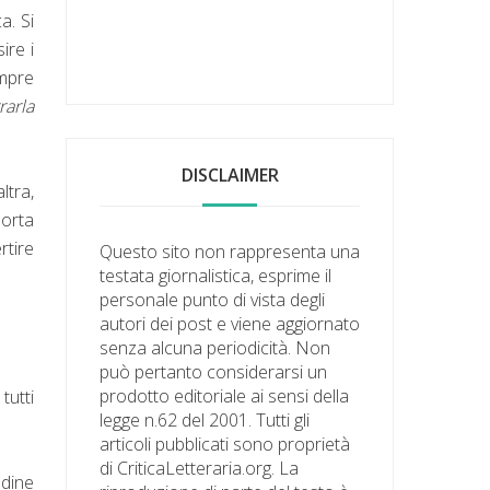
a. Si
ire i
empre
rarla
DISCLAIMER
ltra,
porta
rtire
Questo sito non rappresenta una
testata giornalistica, esprime il
personale punto di vista degli
autori dei post e viene aggiornato
senza alcuna periodicità. Non
può pertanto considerarsi un
prodotto editoriale ai sensi della
tutti
legge n.62 del 2001. Tutti gli
articoli pubblicati sono proprietà
di CriticaLetteraria.org. La
udine