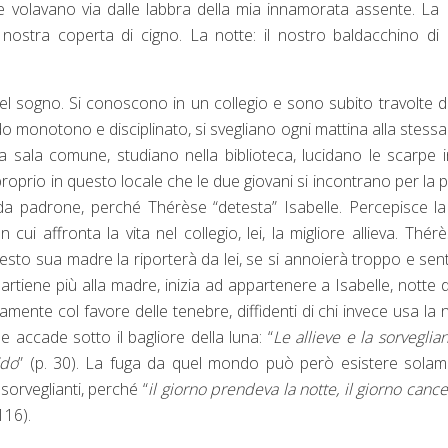
me volavano via dalle labbra della mia innamorata assente. La
 nostra coperta di cigno. La notte: il nostro baldacchino di
del sogno. Si conoscono in un collegio e sono subito travolte 
 monotono e disciplinato, si svegliano ogni mattina alla stessa
la sala comune, studiano nella biblioteca, lucidano le scarpe 
proprio in questo locale che le due giovani si incontrano per la 
 fa da padrone, perché Thérèse “detesta” Isabelle. Percepisce l
cui affronta la vita nel collegio, lei, la migliore allieva. Thér
sto sua madre la riporterà da lei, se si annoierà troppo e senti
tiene più alla madre, inizia ad appartenere a Isabelle, notte
nte col favore delle tenebre, diffidenti di chi invece usa la 
e accade sotto il bagliore della luna: “
Le allieve e la sorveglian
ido
” (p. 30). La fuga da quel mondo può però esistere sola
e sorveglianti, perché “
il giorno prendeva la notte, il giorno cance
 116).