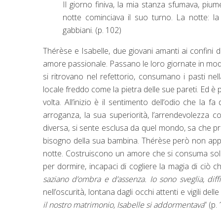
Il giorno finiva, la mia stanza sfumava, piu
notte cominciava il suo turno. La notte: la
gabbiani. (p. 102)
Thérèse e Isabelle, due giovani amanti ai confini 
amore passionale. Passano le loro giornate in modo
si ritrovano nel refettorio, consumano i pasti nel
locale freddo come la pietra delle sue pareti. Ed è 
volta. All’inizio è il sentimento dell’odio che la
arroganza, la sua superiorità, l’arrendevolezza con 
diversa, si sente esclusa da quel mondo, sa che pre
bisogno della sua bambina. Thérèse però non appar
notte. Costruiscono un amore che si consuma solame
per dormire, incapaci di cogliere la magia di ciò ch
saziano d’ombra e d’assenza. Io sono sveglia, diff
nell’oscurità, lontana dagli occhi attenti e vigili dell
il nostro matrimonio, Isabelle si addormentava
” (p.