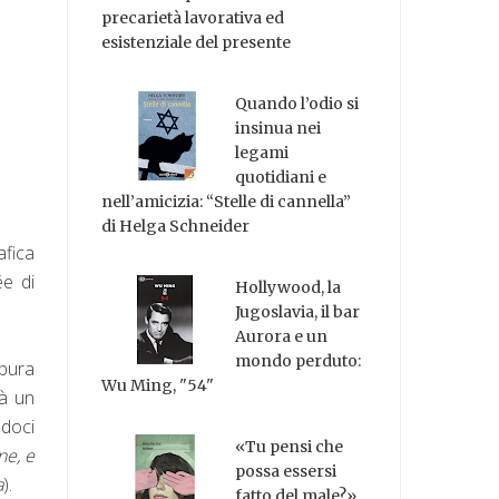
precarietà lavorativa ed
esistenziale del presente
Quando l’odio si
insinua nei
legami
quotidiani e
nell’amicizia: “Stelle di cannella”
di Helga Schneider
afica
ée di
Hollywood, la
Jugoslavia, il bar
Aurora e un
mondo perduto:
 pura
Wu Ming, "54"
tà un
ndoci
«Tu pensi che
ne, e
possa essersi
a
).
fatto del male?»