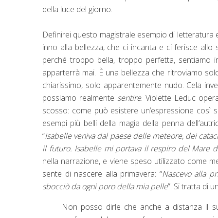
della luce del giorno.
Definirei questo magistrale esempio di letteratura
inno alla bellezza, che ci incanta e ci ferisce all
perché troppo bella, troppo perfetta, sentiamo 
apparterrà mai. È una bellezza che ritroviamo solo ne
chiarissimo, solo apparentemente nudo. Cela inve
possiamo realmente
sentire
. Violette Leduc opera
scosso: come può esistere un’espressione così sp
esempi più belli della magia della penna dell’autri
“
Isabelle veniva dal paese delle meteore, dei catacli
il futuro. Isabelle mi portava il respiro del Mare 
nella narrazione, e viene speso utilizzato come met
sente di nascere alla primavera: “
Nascevo alla pri
sbocciò da ogni poro della mia pelle
”. Si tratta di
Non posso dirle che anche a distanza il su