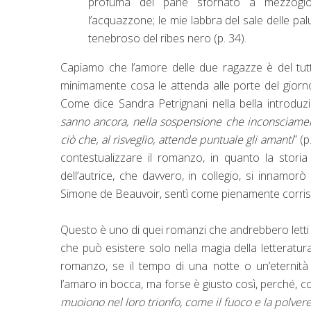
profuma del pane sfornato a mezzogi
l’acquazzone; le mie labbra del sale delle pa
tenebroso del ribes nero (p. 34).
Capiamo che l’amore delle due ragazze è del tut
minimamente cosa le attenda alle porte del giorn
Come dice Sandra Petrignani nella bella introduz
sanno ancora, nella sospensione che inconsciam
ciò che, al risveglio, attende puntuale gli amanti
” (
contestualizzare il romanzo, in quanto la storia
dell’autrice, che davvero, in collegio, si innamo
Simone de Beauvoir, sentì come pienamente corrisp
Questo è uno di quei romanzi che andrebbero letti al
che può esistere solo nella magia della letteratu
romanzo, se il tempo di una notte o un’eternità 
l’amaro in bocca, ma forse è giusto così, perché,
muoiono nel loro trionfo, come il fuoco e la polver