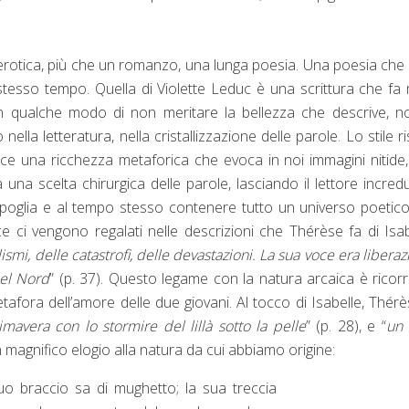
 erotica, più che un romanzo, una lunga poesia. Una poesia che
o stesso tempo. Quella di Violette Leduc è una scrittura che fa
in qualche modo di non meritare la bellezza che descrive, n
lla letteratura, nella cristallizzazione delle parole. Lo stile ri
ce una ricchezza metaforica che evoca in noi immagini nitide
 una scelta chirurgica delle parole, lasciando il lettore incred
oglia e al tempo stesso contenere tutto un universo poetico
ce ci vengono regalati nelle descrizioni che Thérèse fa di Isab
smi, delle catastrofi, delle devastazioni. La sua voce era liberaz
del Nord
” (p. 37). Questo legame con la natura arcaica è ricor
afora dell’amore delle due giovani. Al tocco di Isabelle, Thérè
mavera con lo stormire del lillà sotto la pelle
” (p. 28), e “
un 
 un magnifico elogio alla natura da cui abbiamo origine:
o braccio sa di mughetto; la sua treccia