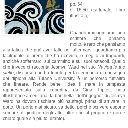
pp. 64
€ 16,50 (cartonato, libro
illustrato)
Quando immaginiamo uno
scrittore che amiamo
molto, è raro che pensiamo
alla fatica che può aver fatto per affermarsi: guardiamo più
facilmente ai premi che ha ricevuto, o meglio ai traguardi,
anziché soffermarci sul cammino e sui suoi ostacoli. Quello
che invece ci racconta Jesmyn Ward nel suo
Naviga le tue
stelle
, discorso che ha tenuto per la cerimonia di consegna
dei diplomi alla Tulane University, è un percorso tutt'altro
che lineare. Rende bene l'idea il mare in tempesta
rappresentato sulla copertina da Gina Triplett, nota
illustratrice americana: la barchetta "dell'ingegno" di Jesmyn
Ward ha dovuto rischiare più naufragi, prima di arrivare in
porto. Un porto mai sicuro, va detto, perché scrivere espone
sempre al giudizio degli altri, oltre che al proprio (e non è
chiaro quale sia più tollerante).