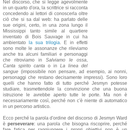
Nel discorso, che si legge agevolmente
in un quarto d'ora, la scrittrice si racconta
concedendo ai lettori di conoscerla oltre
ciò che si sa dal web: ha parlato delle
sue origini, certo, in una zona lungo il
Mississippi tanto simile al quartiere
inventato di Bois Sauvage in cui ha
ambientato
la sua trilogia
. E in effetti
sono molte le assonanze che rileviamo
anche tra alcuni familiari e personaggi
che ritroviamo in
Salviamo le ossa
,
Canta spirito canta
o in
La linea del
sangue
(impossibile non pensare, ad esempio, ai nonni,
personaggi che restano decisamente impressi). Sono loro
quelli che hanno fatto di tutto perché Jesmyn potesse
studiare, trasmettendole la convinzione che una buona
istruzione le avrebbe aperto tutte le porte. Ma non è
necessariamente così, perché non c'è niente di automatico
in un percorso artistico.
Ecco perché la parola d'ordine del discorso di Jesmyn Ward
è
perseverare
: una parola che bisogna riscoprire, perché
fare fatica per raggiungere i propri obiettivi non è un