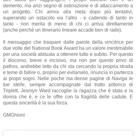
demerito, ma anzi segno di ostinazione e di attaccamento a
un progetto. Chi arriva alla meta dopo più tentativi,
superando un ostacolo via l'altro - e cadendo di tanto in
tanto - non merita di meno di chi ci arriva direttamente
(anche perché un itinerario lineare accade ben di rado).
Il messaggio che traspare dalle parole della vincitrice per
due volte del National Book Award ha un valore inestimabile
per una società abituata a ottenere tutto e subito. Per questo
il discorso, breve e incisivo, ma non per questo privo di
pathos, andrebbe letto da chi sta cercando la propria strada
e teme di fallire o, proprio per evitarselo, rinuncia in partenza
ai propri sogni. Nelle poche ma dense pagine di
Naviga le
tue stelle
, sempre accompagnate dal tratto pittorico di
Triplett, Jesmyn Ward raccoglie la ragazza che è stata e la
donna che è, e ce le offre con la fragilità delle cadute. E
questa sincerità è la sua forza.
GMGhioni