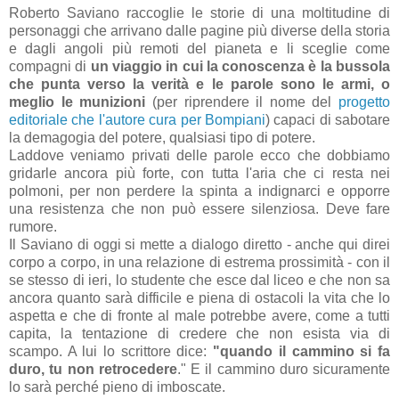
Roberto Saviano raccoglie le storie di una moltitudine di
personaggi che arrivano dalle pagine più diverse della storia
e dagli angoli più remoti del pianeta e li sceglie come
compagni di
un viaggio in cui la conoscenza è la bussola
che punta verso la verità e le parole sono le armi, o
meglio le munizioni
(per riprendere il nome del
progetto
editoriale che l'autore cura per Bompiani
) capaci di sabotare
la demagogia del potere, qualsiasi tipo di potere.
Laddove veniamo privati delle parole ecco che dobbiamo
gridarle ancora più forte, con tutta l'aria che ci resta nei
polmoni, per non perdere la spinta a indignarci e opporre
una resistenza che non può essere silenziosa. Deve fare
rumore.
Il Saviano di oggi si mette a dialogo diretto - anche qui direi
corpo a corpo, in una relazione di estrema prossimità - con il
se stesso di ieri, lo studente che esce dal liceo e che non sa
ancora quanto sarà difficile e piena di ostacoli la vita che lo
aspetta e che di fronte al male potrebbe avere, come a tutti
capita, la tentazione di credere che non esista via di
scampo. A lui lo scrittore dice:
"quando il cammino si fa
duro, tu non retrocedere
."
E il cammino duro sicuramente
lo sarà perché pieno di imboscate.