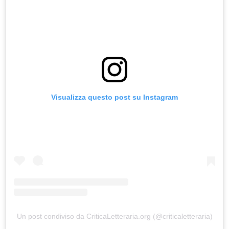
Visualizza questo post su Instagram
Un post condiviso da CriticaLetteraria.org (@criticaletteraria)