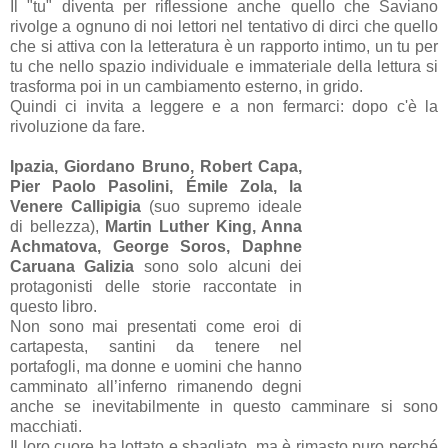
Il "tu" diventa per riflessione anche quello che Saviano
rivolge a ognuno di noi lettori nel tentativo di dirci che quello
che si attiva con la letteratura è un rapporto intimo, un tu per
tu che nello spazio individuale e immateriale della lettura si
trasforma poi in un cambiamento esterno, in grido.
Quindi ci invita a leggere e a non fermarci: dopo c'è la
rivoluzione da fare.
Ipazia, Giordano Bruno, Robert Capa,
Pier Paolo Pasolini, Émile Zola, la
Venere Callipigia
(suo supremo ideale
di bellezza),
Martin Luther King, Anna
Achmatova, George Soros, Daphne
Caruana Galizia
sono solo alcuni dei
protagonisti delle storie raccontate in
questo libro.
Non sono mai presentati come eroi di
cartapesta, santini da tenere nel
portafogli, ma donne e uomini che hanno
camminato all’inferno rimanendo degni
anche se inevitabilmente in questo camminare si sono
macchiati.
Il loro cuore ha lottato e sbagliato, ma è rimasto puro perché