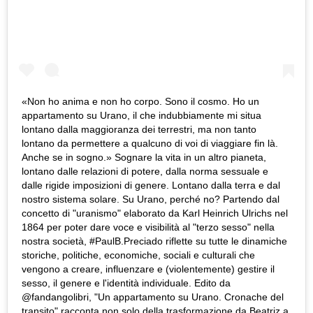
«Non ho anima e non ho corpo. Sono il cosmo. Ho un
appartamento su Urano, il che indubbiamente mi situa
lontano dalla maggioranza dei terrestri, ma non tanto
lontano da permettere a qualcuno di voi di viaggiare fin là.
Anche se in sogno.» Sognare la vita in un altro pianeta,
lontano dalle relazioni di potere, dalla norma sessuale e
dalle rigide imposizioni di genere. Lontano dalla terra e dal
nostro sistema solare. Su Urano, perché no? Partendo dal
concetto di "uranismo" elaborato da Karl Heinrich Ulrichs nel
1864 per poter dare voce e visibilità al "terzo sesso" nella
nostra società, #PaulB.Preciado riflette su tutte le dinamiche
storiche, politiche, economiche, sociali e culturali che
vengono a creare, influenzare e (violentemente) gestire il
sesso, il genere e l'identità individuale. Edito da
@fandangolibri, "Un appartamento su Urano. Cronache del
transito" racconta non solo della trasformazione da Beatriz a