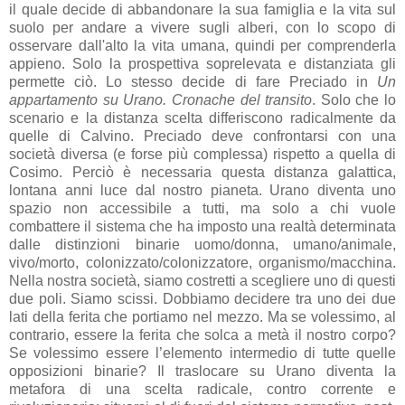
il quale decide di abbandonare la sua famiglia e la vita sul
suolo per andare a vivere sugli alberi, con lo scopo di
osservare dall'alto la vita umana, quindi per comprenderla
appieno. Solo la prospettiva soprelevata e distanziata gli
permette ciò. Lo stesso decide di fare Preciado in
Un
appartamento su Urano. Cronache del transito
. Solo che lo
scenario e la distanza scelta differiscono radicalmente da
quelle di Calvino. Preciado deve confrontarsi con una
società diversa (e forse più complessa) rispetto a quella di
Cosimo. Perciò è necessaria questa distanza galattica,
lontana anni luce dal nostro pianeta. Urano diventa uno
spazio non accessibile a tutti, ma solo a chi vuole
combattere il sistema che ha imposto una realtà determinata
dalle distinzioni binarie uomo/donna, umano/animale,
vivo/morto, colonizzato/colonizzatore, organismo/macchina.
Nella nostra società, siamo costretti a scegliere uno di questi
due poli. Siamo scissi. Dobbiamo decidere tra uno dei due
lati della ferita che portiamo nel mezzo. Ma se volessimo, al
contrario, essere la ferita che solca a metà il nostro corpo?
Se volessimo essere l’elemento intermedio di tutte quelle
opposizioni binarie? Il traslocare su Urano diventa la
metafora di una scelta radicale, contro corrente e