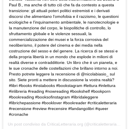
Paul B., ma anche di tutto ciò che fa da contesto a questa
transizione: gli attuali poteri politici estremisti e i derivati
discorsi che alimentano l'omofobia e il razzismo, le questioni
ecologiche e l'inquinamento ambientale, le nanotecnologie e
la manutenzione del corpo, le biopolitiche di controllo, lo
sfruttamento globale e le violenze sessuali, la
commercializzazione dei musei e la forza corrosiva del
neoliberismo, il potere del cinema e dei media nella
costruzione del sesso e del genere. La ricerca di se stessi e
della propria libertà in un mondo che esplode in milioni di
realtà diverse e contraddittorie. Un libro che è un pianeta, e
le sue cronache delle costellazioni che brillano intorno a noi.
Presto potrete leggere la recensione di @nicolabiasio_ sul
sito. Siete pronti a mettere in discussione la vostra realtà?
#libri #books #instabooks #bookstagram #lettura #inlettura
#inlibreria #reading #nowreading #bookshelf #bookporn
#bookreading #booksofinstagram #libridaleggere
#librichepassione #booklover #bookreader #criticaletteraria
#recensione #review #recensire #fandangolibri #queer
#cronache
Un post condiviso da
CriticaLetteraria.org
(@criticaletteraria) in data: