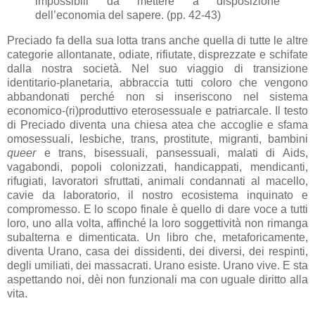
impossibili da mettere a disposizione
dell’economia del sapere. (pp. 42-43)
Preciado fa della sua lotta trans anche quella di tutte le altre
categorie allontanate, odiate, rifiutate, disprezzate e schifate
dalla nostra società. Nel suo viaggio di transizione
identitario-planetaria, abbraccia tutti coloro che vengono
abbandonati perché non si inseriscono nel sistema
economico-(ri)produttivo eterosessuale e patriarcale. Il testo
di Preciado diventa una chiesa atea che accoglie e sfama
omosessuali, lesbiche, trans, prostitute, migranti, bambini
queer
e trans, bisessuali, pansessuali, malati di Aids,
vagabondi, popoli colonizzati, handicappati, mendicanti,
rifugiati, lavoratori sfruttati, animali condannati al macello,
cavie da laboratorio, il nostro ecosistema inquinato e
compromesso. E lo scopo finale è quello di dare voce a tutti
loro, uno alla volta, affinché la loro soggettività non rimanga
subalterna e dimenticata. Un libro che, metaforicamente,
diventa Urano, casa dei dissidenti, dei diversi, dei respinti,
degli umiliati, dei massacrati. Urano esiste. Urano vive. E sta
aspettando noi, dèi non funzionali ma con uguale diritto alla
vita.