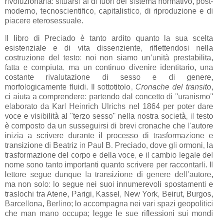
rivoluzionaria: situarsi al di fuori del sistema normativo, post-
moderno, tecnoscientifico, capitalistico, di riproduzione e di
piacere eterosessuale.
Il libro di Preciado è tanto ardito quanto la sua scelta
esistenziale e di vita dissenziente, riflettendosi nella
costruzione del testo: noi non siamo un’unità prestabilita,
fatta e compiuta, ma un continuo divenire identitario, una
costante rivalutazione di sesso e di genere,
morfologicamente fluidi. Il sottotitolo,
Cronache del transito
,
ci aiuta a comprendere: partendo dal concetto di "uranismo"
elaborato da Karl Heinrich Ulrichs nel 1864 per poter dare
voce e visibilità al "terzo sesso" nella nostra società, il testo
è composto da un susseguirsi di brevi cronache che l’autore
inizia a scrivere durante il processo di trasformazione e
transizione di Beatriz in Paul B. Preciado, dove gli ormoni, la
trasformazione del corpo e della voce, e il cambio legale del
nome sono tanto importanti quanto scrivere per raccontarli. Il
lettore segue dunque la transizione di genere dell’autore,
ma non solo: lo segue nei suoi innumerevoli spostamenti e
traslochi tra Atene, Parigi, Kassel, New York, Beirut, Burgos,
Barcellona, Berlino; lo accompagna nei vari spazi geopolitici
che man mano occupa; legge le sue riflessioni sui mondi