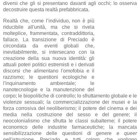
diversi che gli si presentano davanti agli occhi; lo osserva
decostruire questa realtà prefabbricata.
Realtà che, come l’individuo, non è più
riducibile all'unità, ma che si rivela
molteplice, frammentata, contraddittoria,
fallace. La transizione di Preciado è
circondata da eventi globali che,
inevitabilmente, si intersecano con la
creazione della sua nuova identità: gli
attuali poteri politici estremisti e i derivati
discorsi che alimentano l'omofobia e il
razzismo; le questioni ecologiche e
l'inquinamento ambientale; le
nanotecnologie e la manutenzione del
corpo; le biopolitiche di controllo; lo sfruttamento globale e le
violenze sessuali; la commercializzazione dei musei e la
forza corrosiva del neoliberismo; il potere del cinema e dei
media nella costruzione del sesso e del genere; il
neocolonialismo che sfrutta le classi subalterne; il potere
economico delle industrie farmaceutiche; la mancata
sensibilizzazione delle questioni di genere e
queer
nell'istruzione. Preciado e tutti coloro che vogliono