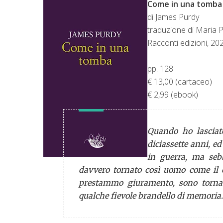
Come in una tomba
di James Purdy
traduzione di Maria P
Racconti edizioni, 20
pp. 128
€ 13,00 (cartaceo)
€ 2,99 (ebook)
Quando ho lasciat
diciassette anni, ed
in guerra, ma seb
davvero tornato così uomo come il 
prestammo giuramento, sono tornat
qualche fievole brandello di memoria. 