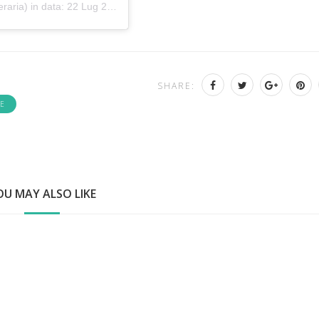
eraria) in data:
22 Lug 2020 alle ore 1:16 PDT
SHARE:
E
OU MAY ALSO LIKE