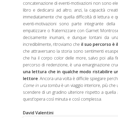
concatenazione di eventi-motivazioni non sono elem
libro e dedicarsi ad altro; anzi, la capacità cre
immediatamente che quella difficoltà di lettura e
eventi-motivazioni sono parte integrante della
empatizzare o fraternizzare con Garnet Montrose e c
decisamente inumani, e dunque lontani da una
incredibilmente, ritroviamo che
il suo percorso è i
che attraversano la storia sono sentimenti esasper
che ha il corpo color delle more, salvo poi alla 
percorso di redenzione, è una emarginazione crude
una lettura che in qualche modo ristabilire u
lettore
. Ancora una volta è difficile spiegare perch
Come in una tomba
è un viaggio interiore, più che
scendere di un gradino ulteriore rispetto a quella
quest’opera così minuta e così complessa.
David Valentini