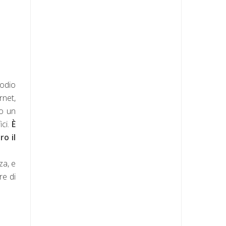
’odio
rnet,
po un
ici.
È
o il
za, e
re di