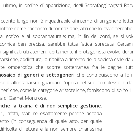
 ultimo, in ordine di apparizione, degli Scarafaggi targati Rac
conto lungo non è inquadrabile all’interno di un genere lette
otare come racconto di formazione, altri che lo avvicinerebbe
al gotico e al soprannaturale; ma, in fin dei conti, se si vo
 cornice ben precisa, sarebbe tutta fatica sprecata. Certa
significati ultraterreni; certamente il protagonista evolve duran
che, addirittura, lo riabilita all’interno della società civile da c
te omoerotica che scorre sotterranea fra le pagine: tutta
saico di generi e sottogeneri
che contribuiscono a for
 solo allontanarsi e guardare l’opera nel suo complesso e d
neri che, come le categorie aristoteliche, forniscono di solito il
ria di Garnet Montrose.
nche la trama è di non semplice gestione
.
i, infatti, stabilire esattamente perché accada
nto (in conseguenza di quale atto, per quale
fficoltà di lettura e la non sempre chiarissima