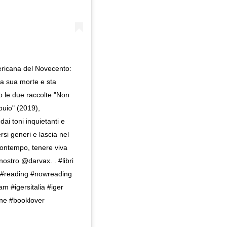
ericana del Novecento:
la sua morte e sta
o le due raccolte "Non
uio" (2019),
dai toni inquietanti e
ersi generi e lascia nel
contempo, tenere viva
nostro @darvax. . #libri
a #reading #nowreading
 #igersitalia #iger
one #booklover