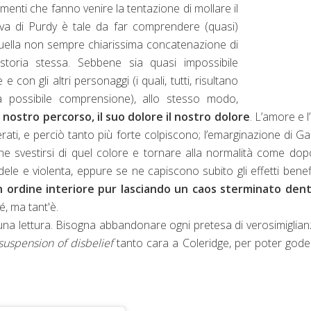
enti che fanno venire la tentazione di mollare il
ativa di Purdy è tale da far comprendere (quasi)
 quella non sempre chiarissima concatenazione di
 storia stessa. Sebbene sia quasi impossibile
on gli altri personaggi (i quali, tutti, risultano
 possibile comprensione), allo stesso modo,
l nostro percorso, il suo dolore il nostro dolore
. L’amore e l
ati, e perciò tanto più forte colpiscono; l’emarginazione di Ga
fine svestirsi di quel colore e tornare alla normalità come do
le e violenta, eppure se ne capiscono subito gli effetti benef
n ordine interiore pur lasciando un caos sterminato dentr
é, ma tant'è.
 una lettura. Bisogna abbandonare ogni pretesa di verosimiglian
suspension of disbelief
tanto cara a Coleridge, per poter gode