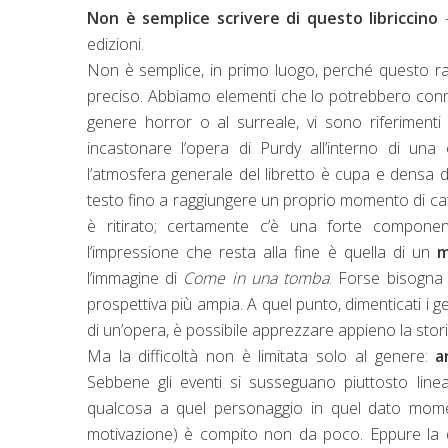
Non è semplice scrivere di questo libriccino
–
edizioni.
Non è semplice, in primo luogo, perché questo rac
preciso. Abbiamo elementi che lo potrebbero conn
genere horror o al surreale, vi sono riferimenti 
incastonare l’opera di Purdy all’interno di una
l’atmosfera generale del libretto è cupa e densa di 
testo fino a raggiungere un proprio momento di catarsi 
è ritirato; certamente c’è una forte componen
l’impressione che resta alla fine è quella di un
mo
l’immagine di
Come in una tomba
. Forse bisogna
prospettiva più ampia. A quel punto, dimenticati i ge
di un’opera, è possibile apprezzare appieno la sto
Ma la difficoltà non è limitata solo al genere:
a
Sebbene gli eventi si susseguano piuttosto linear
qualcosa a quel personaggio in quel dato mome
motivazione) è compito non da poco. Eppure la di