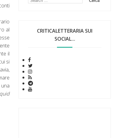
conti
rario
ro al
CRITICALETTERARIA SUI
lesse
SOCIAL...
mente
te il
ui si
via,
mare
a una
quid