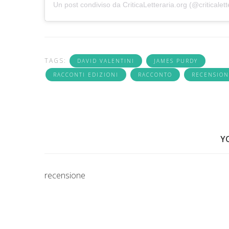
Un post condiviso da
CriticaLetteraria.org
(@criticalett
TAGS:
DAVID VALENTINI
JAMES PURDY
RACCONTI EDIZIONI
RACCONTO
RECENSION
Y
recensione