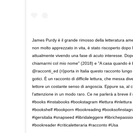
James Purdy è il grande rimosso della letteratura am
non molto apprezzato in vita, è stato riscoperto dopo 
attualmente vivendo una fase di acuto interesse. Dop
chiamarmi col mio nome" (2018) e "A casa quando è b
@racconti_ed (ri)porta in Italia questo racconto lungo 
gotici. È un racconto di difficile lettura, che mesxa div
lettore un costante senso di angoscia. Eppure sa, al 
l'attenzione in un modo raro. Ce ne parlerà a breve il 
#books #instabooks #bookstagram #lettura #inlettur
#bookshelf #bookporn #bookreading #booksofinstagram
#igersitalia #snapseed #libridaleggere #librichepassi
#bookreader #criticaletteraria #racconto #Usa