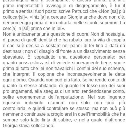
prime impercettibili avvisaglie di disgregamento, è lui il
primo a sentirsi fuori posto: scrive Petrucci che «Non [sa] più
collocar[si]», «Inizi[a] a cercare Giorgia anche dove non c’è,
nei pomeriggi prima di incontrarla, nelle scuole superiori. La
cerc[a] in [sé] prima che in lei».
Non è unicamente una questione di cuore. Non di nostalgia,
di paura di quell’identità che ha rubato loro la vita di coppia
e che si è decisa a sostare nei panni di lei fino a data da
destinarsi; non di disagio di fronte a un dissolvimento senza
sbavature. È soprattutto una questione personale: per
quanto possa sforzarsi di volerle sinceramente bene, vuole
prima di tutto che lei non travalichi i confini del suo schema,
che interpreti il copione che inconsapevolmente le detta
ogni giorno. Quando non può più farlo, se ne rende conto: di
quanto la stesse abitando, di quanto lei fosse uno dei suoi
prolungamenti, alla stregua di un arto; rendendosene conto,
soffre enormemente dell’amputazione. Nel suo ingenuo
egoismo imbevuto d’amore non solo non può più
controllarla, e quindi controllare se stesso, ma non può più
nemmeno continuare a crogiolarsi in quell’immobilità che ha
sempre solo fatto finta di subire, e nella quale d’altronde
Giorgia stava soffocando.