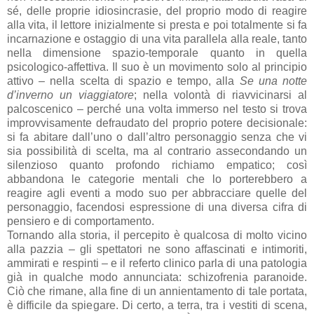
sé, delle proprie idiosincrasie, del proprio modo di reagire
alla vita, il lettore inizialmente si presta e poi totalmente si fa
incarnazione e ostaggio di una vita parallela alla reale, tanto
nella dimensione spazio-temporale quanto in quella
psicologico-affettiva. Il suo è un movimento solo al principio
attivo – nella scelta di spazio e tempo, alla
Se una notte
d’inverno un viaggiatore
; nella volontà di riavvicinarsi al
palcoscenico – perché una volta immerso nel testo si trova
improvvisamente defraudato del proprio potere decisionale:
si fa abitare dall’uno o dall’altro personaggio senza che vi
sia possibilità di scelta, ma al contrario assecondando un
silenzioso quanto profondo richiamo empatico; così
abbandona le categorie mentali che lo porterebbero a
reagire agli eventi a modo suo per abbracciare quelle del
personaggio, facendosi espressione di una diversa cifra di
pensiero e di comportamento.
Tornando alla storia, il percepito è qualcosa di molto vicino
alla pazzia – gli spettatori ne sono affascinati e intimoriti,
ammirati e respinti – e il referto clinico parla di una patologia
già in qualche modo annunciata: schizofrenia paranoide.
Ciò che rimane, alla fine di un annientamento di tale portata,
è difficile da spiegare. Di certo, a terra, tra i vestiti di scena,