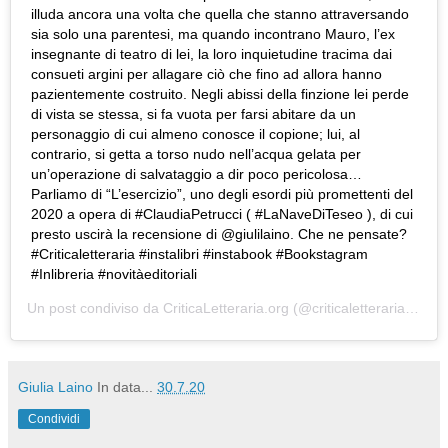
illuda ancora una volta che quella che stanno attraversando
sia solo una parentesi, ma quando incontrano Mauro, l’ex
insegnante di teatro di lei, la loro inquietudine tracima dai
consueti argini per allagare ciò che fino ad allora hanno
pazientemente costruito. Negli abissi della finzione lei perde
di vista se stessa, si fa vuota per farsi abitare da un
personaggio di cui almeno conosce il copione; lui, al
contrario, si getta a torso nudo nell’acqua gelata per
un’operazione di salvataggio a dir poco pericolosa…
Parliamo di “L’esercizio”, uno degli esordi più promettenti del
2020 a opera di #ClaudiaPetrucci ( #LaNaveDiTeseo ), di cui
presto uscirà la recensione di @giulilaino. Che ne pensate?
#Criticaletteraria #instalibri #instabook #Bookstagram
#Inlibreria #novitàeditoriali
Un post condiviso da
CriticaLetteraria.org
(@criticaletteraria) in data:
Giulia Laino
In data...
30.7.20
Condividi