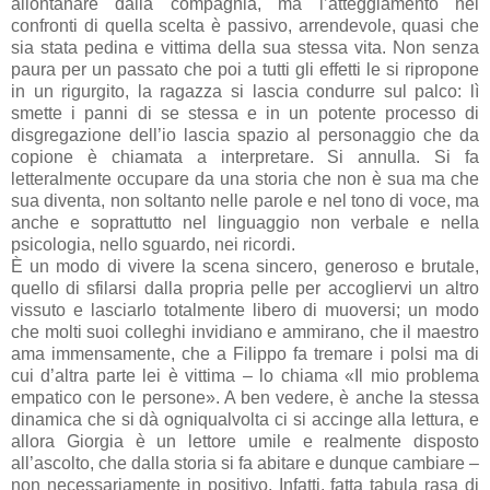
allontanare dalla compagnia, ma l’atteggiamento nei
confronti di quella scelta è passivo, arrendevole, quasi che
sia stata pedina e vittima della sua stessa vita. Non senza
paura per un passato che poi a tutti gli effetti le si ripropone
in un rigurgito, la ragazza si lascia condurre sul palco: lì
smette i panni di se stessa e in un potente processo di
disgregazione dell’io lascia spazio al personaggio che da
copione è chiamata a interpretare. Si annulla. Si fa
letteralmente occupare da una storia che non è sua ma che
sua diventa, non soltanto nelle parole e nel tono di voce, ma
anche e soprattutto nel linguaggio non verbale e nella
psicologia, nello sguardo, nei ricordi.
È un modo di vivere la scena sincero, generoso e brutale,
quello di sfilarsi dalla propria pelle per accogliervi un altro
vissuto e lasciarlo totalmente libero di muoversi; un modo
che molti suoi colleghi invidiano e ammirano, che il maestro
ama immensamente, che a Filippo fa tremare i polsi ma di
cui d’altra parte lei è vittima – lo chiama «Il mio problema
empatico con le persone». A ben vedere, è anche la stessa
dinamica che si dà ogniqualvolta ci si accinge alla lettura, e
allora Giorgia è un lettore umile e realmente disposto
all’ascolto, che dalla storia si fa abitare e dunque cambiare –
non necessariamente in positivo. Infatti, fatta tabula rasa di