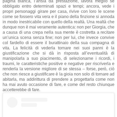
pagina bianca, l’ansia da prestazione, lavora meglio se
obbligato entro determinati spazi e tempi; ancora, vede i
propri personaggi girare per casa, rivive con loro le scene
come se fossero vita vera e il piano della finzione si annoda
in modo inestricabile con quello della realtà. Una realtà che
dunque non è mai veramente autentica: non per Giorgia, che
a causa di una crepa nella sua mente è costretta a recitare
un’unica scena senza fine; non per lui, che invece convive
col fardello di essere il burattinaio della sua compagna di
vita. La felicità di vederla tornare nei suoi panni è la
giustificazione che si dà in risposta all’eventualità di
manipolarla a suo piacimento, di selezionarne i ricordi, i
traumi, le caratteristiche positive e negative per riscriverla e
renderla la versione migliore di se stessa – forse, però, ciò
che non riesce a giustificare è la gioia non solo di tornare ad
abitarla, ma addirittura di prendere a progettarla come non
ha mai avuto occasione di fare, e come del resto chiunque
accetterebbe di fare.