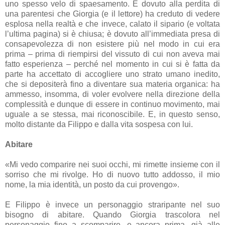
uno spesso velo di spaesamento. È dovuto alla perdita di
una parentesi che Giorgia (e il lettore) ha creduto di vedere
esplosa nella realtà e che invece, calato il sipario (e voltata
l’ultima pagina) si è chiusa; è dovuto all’immediata presa di
consapevolezza di non esistere più nel modo in cui era
prima – prima di riempirsi del vissuto di cui non aveva mai
fatto esperienza – perché nel momento in cui si è fatta da
parte ha accettato di accogliere uno strato umano inedito,
che si depositerà fino a diventare sua materia organica: ha
ammesso, insomma, di voler evolvere nella direzione della
complessità e dunque di essere in continuo movimento, mai
uguale a se stessa, mai riconoscibile. E, in questo senso,
molto distante da Filippo e dalla vita sospesa con lui.
Abitare
«Mi vedo comparire nei suoi occhi, mi rimette insieme con il
sorriso che mi rivolge. Ho di nuovo tutto addosso, il mio
nome, la mia identità, un posto da cui provengo».
E Filippo è invece un personaggio straripante nel suo
bisogno di abitare. Quando Giorgia trascolora nel
personaggio fino a scomparire, e ancora prima, già alle