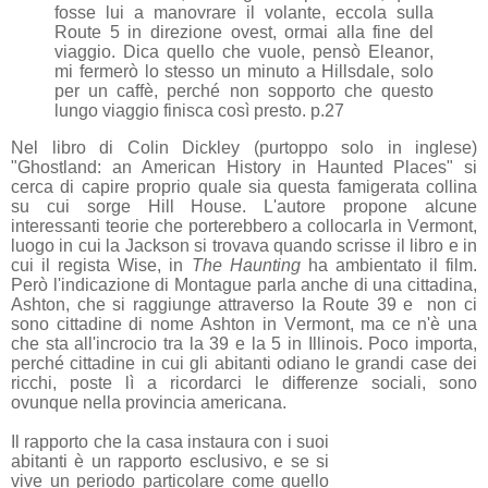
fosse lui a manovrare il volante, eccola sulla
Route 5 in direzione ovest, ormai alla fine del
viaggio. Dica quello che vuole, pensò Eleanor,
mi fermerò lo stesso un minuto a Hillsdale, solo
per un caffè, perché non sopporto che questo
lungo viaggio finisca così presto. p.27
Nel libro di Colin Dickley (purtoppo solo in inglese)
"Ghostland: an American History in Haunted Places" si
cerca di capire proprio quale sia questa famigerata collina
su cui sorge Hill House. L'autore propone alcune
interessanti teorie che porterebbero a collocarla in Vermont,
luogo in cui la Jackson si trovava quando scrisse il libro e in
cui il regista Wise, in
The Haunting
ha ambientato il film.
Però l'indicazione di Montague parla anche di una cittadina,
Ashton, che si raggiunge attraverso la Route 39 e non ci
sono cittadine di nome Ashton in Vermont, ma ce n'è una
che sta all'incrocio tra la 39 e la 5 in Illinois. Poco importa,
perché cittadine in cui gli abitanti odiano le grandi case dei
ricchi, poste lì a ricordarci le differenze sociali, sono
ovunque nella provincia americana.
Il rapporto che la casa instaura con i suoi
abitanti è un rapporto esclusivo, e se si
vive un periodo particolare come quello