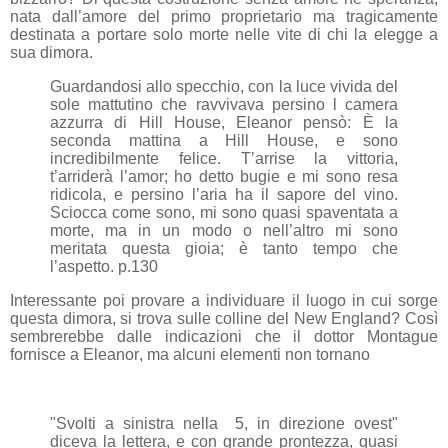
nata dall’amore del primo proprietario ma tragicamente
destinata a portare solo morte nelle vite di chi la elegge a
sua dimora.
Guardandosi allo specchio, con la luce vivida del
sole mattutino che ravvivava persino l camera
azzurra di Hill House, Eleanor pensò: È la
seconda mattina a Hill House, e sono
incredibilmente felice. T’arrise la vittoria,
t’arriderà l’amor; ho detto bugie e mi sono resa
ridicola, e persino l’aria ha il sapore del vino.
Sciocca come sono, mi sono quasi spaventata a
morte, ma in un modo o nell’altro mi sono
meritata questa gioia; è tanto tempo che
l’aspetto. p.130
Interessante poi provare a individuare il luogo in cui sorge
questa dimora, si trova sulle colline del New England? Così
sembrerebbe dalle indicazioni che il dottor Montague
fornisce a Eleanor, ma alcuni elementi non tornano
"Svolti a sinistra nella 5, in direzione ovest"
diceva la lettera, e con grande prontezza, quasi