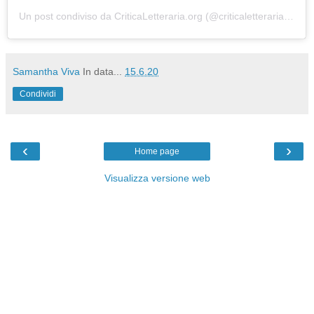
Un post condiviso da
CriticaLetteraria.org
(@criticaletteraria) in data:
Samantha Viva
In data...
15.6.20
Condividi
‹
›
Home page
Visualizza versione web