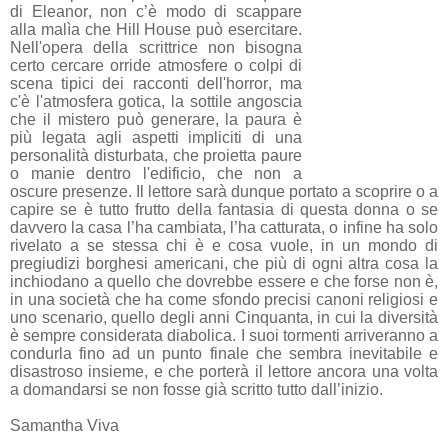
di Eleanor, non c’è modo di scappare
alla malìa che Hill House può esercitare.
Nell'opera della scrittrice non bisogna
certo cercare orride atmosfere o colpi di
scena tipici dei racconti dell'horror, ma
c'è l'atmosfera gotica, la sottile angoscia
che il mistero può generare, la paura è
più legata agli aspetti impliciti di una
personalità disturbata, che proietta paure
o manie dentro l'edificio, che non a
oscure presenze. Il lettore sarà dunque portato a scoprire o a
capire se è tutto frutto della fantasia di questa donna o se
davvero la casa l’ha cambiata, l’ha catturata, o infine ha solo
rivelato a se stessa chi è e cosa vuole, in un mondo di
pregiudizi borghesi americani, che più di ogni altra cosa la
inchiodano a quello che dovrebbe essere e che forse non è,
in una società che ha come sfondo precisi canoni religiosi e
uno scenario, quello degli anni Cinquanta, in cui la diversità
è sempre considerata diabolica. I suoi tormenti arriveranno a
condurla fino ad un punto finale che sembra inevitabile e
disastroso insieme, e che porterà il lettore ancora una volta
a domandarsi se non fosse già scritto tutto dall’inizio.
Samantha Viva