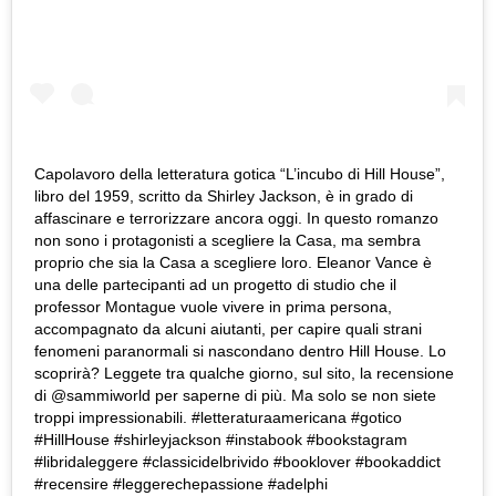
Capolavoro della letteratura gotica “L’incubo di Hill House”,
libro del 1959, scritto da Shirley Jackson, è in grado di
affascinare e terrorizzare ancora oggi. In questo romanzo
non sono i protagonisti a scegliere la Casa, ma sembra
proprio che sia la Casa a scegliere loro. Eleanor Vance è
una delle partecipanti ad un progetto di studio che il
professor Montague vuole vivere in prima persona,
accompagnato da alcuni aiutanti, per capire quali strani
fenomeni paranormali si nascondano dentro Hill House. Lo
scoprirà? Leggete tra qualche giorno, sul sito, la recensione
di @sammiworld per saperne di più. Ma solo se non siete
troppi impressionabili. #letteraturaamericana #gotico
#HillHouse #shirleyjackson #instabook #bookstagram
#libridaleggere #classicidelbrivido #booklover #bookaddict
#recensire #leggerechepassione #adelphi