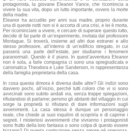
protagonista, la giovane Eleanor Vance, che ricomincia a
vivere la sua vita, dopo un lutto importante, ovvero la morte
della madre.
Eleanor ha accudito per anni sua madre, proprio durante
una di queste notti non si è accorta di una crisi, e lei è morta.
Per ricominciare a vivere, e cercare di superare questo lutto,
decide di far parte di un’esperimento, invitata dal professore
Montague. Si troverà, insieme ad altri due estranei e allo
stesso professore, all’interno di un’edificio stregato, in cui
passerà una parte dell’estate, per studiarne i fenomeni
paranormali. Questo è il piano. In quest’avventura Eleanor
non è sola, a farle compagnia ci sono una spregiudicata e
carismatica Theodora e Luke Sanderson, in rappresentanza
della famiglia proprietaria della casa.
In cosa questa dimora è diversa dalle altre? Gli indizi sono
davvero pochi, all’inizio, perché tutti coloro che vi si sono
avvicinati sono subito andati via, senza troppe spiegazioni,
rifiutandosi di parlarne; persino gli abitanti del villaggio in cui
sorge la proprietà si rifiutano di dare informazioni sugli
avvenimenti. La casa stessa è dunque un personaggio
reale, che chiede ai suoi inquilini di scoprirla e di capirne i
segreti. I misteriosi avvenimenti che vivranno i protagonisti
sono frutto della loro fantasia o sono colpa di questo essere
bizzarro? Di questa costruzione senza amore né speranza,