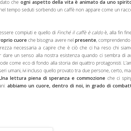
dato che
ogni aspetto della vita è animato da uno spirit
are nel tempo seduti sorbendo un caffè non appare come un rac
 essere compiuti e quello di
Finché il caffè è caldo
è, alla fin fin
roprio cuore
che bisogna avere nel
presente
, comprendendo 
rezza necessaria a capire che è ciò che ci ha reso chi siam
per dare un senso alla nostra esistenza quando ci sembra di a
si ode come eco di fondo alla storia dei quattro protagonisti. L’
sseri umani, ivi incluso quello provato tra due persone, certo, m
Una lettura piena di speranza e commozione
che ci spin
ani:
abbiamo un cuore, dentro di noi, in grado di combat