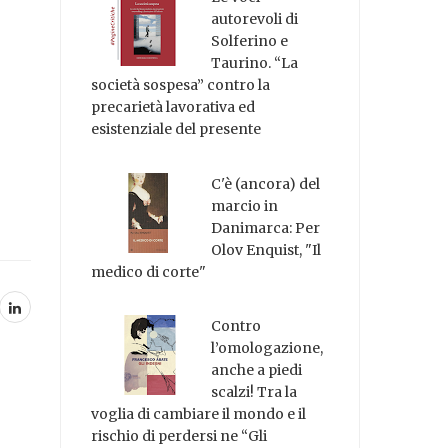
autorevoli di
Solferino e
Taurino. “La
società sospesa” contro la
precarietà lavorativa ed
esistenziale del presente
C'è (ancora) del
marcio in
Danimarca: Per
Olov Enquist, "Il
medico di corte"
Contro
l’omologazione,
anche a piedi
scalzi! Tra la
voglia di cambiare il mondo e il
rischio di perdersi ne “Gli