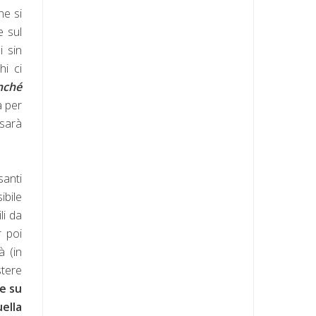
he si
e sul
i sin
hi ci
nché
a per
 sarà
santi
ibile
li da
r poi
à (in
stere
e su
ella