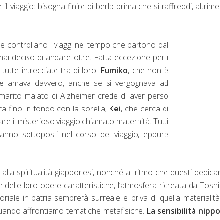
il viaggio: bisogna finire di berlo prima che si raffreddi, altrimen
controllano i viaggi nel tempo che partono dal
 mai deciso di andare oltre. Fatta eccezione per i
tutte intrecciate tra di loro:
Fumiko
, che non è
che amava davvero, anche se si vergognava ad
n marito malato di Alzheimer crede di aver perso
ra fino in fondo con la sorella;
Kei
, che cerca di
are il misterioso viaggio chiamato maternità. Tutti
ranno sottoposti nel corso del viaggio, eppure
 e alla spiritualità giapponesi, nonché al ritmo che questi dedica
e delle loro opere caratteristiche, l’atmosfera ricreata da Tosh
oriale in patria sembrerà surreale e priva di quella materialit
quando affrontiamo tematiche metafisiche.
La sensibilità nipp