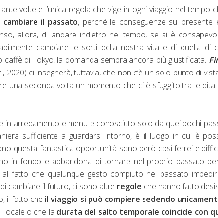
nte volte e l’unica regola che vige in ogni viaggio nel tempo c
 cambiare il passato
, perché le conseguenze sul presente 
nso, allora, di andare indietro nel tempo, se si è consapevol
abilmente cambiare le sorti della nostra vita e di quella di c
to caffè di Tokyo, la domanda sembra ancora più giustificata.
Fi
, 2020) ci insegnerà, tuttavia, che non c’è un solo punto di vist
ivere una seconda volta un momento che ci è sfuggito tra le dita
le in arredamento e menu e conosciuto solo da quei pochi pas
iera sufficiente a guardarsi intorno, è il luogo in cui è poss
ano questa fantastica opportunità sono però così ferrei e diffici
ino in fondo e abbandona di tornare nel proprio passato pe
o al fatto che qualunque gesto compiuto nel passato impedir
i cambiare il futuro, ci sono altre
regole
che hanno fatto desi
, il fatto che
il viaggio si può compiere sedendo unicament
el locale o che la
durata del salto temporale coincide con qu