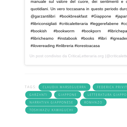
manuale sul valore del cuore, dei sentimenti e d
quotidiani. Un vero toccasana in questo periodo dur
@garzantilibri #bookbreakfast #Giappone #japanlo
#libriconsigliati #criticaletteraria #leggerefabene #c
#bookish #bookworm #bookporn #librichepass
#libricheamo #instabook #books #libri #igreade
#ilovereading #inlibreria #iorestoacasa
Un post condiviso da
CriticaLetteraria.org
(@criticalett
TAGS:
CLAUDIA MARSEGUERRA
FEDERICA PRIVI
GARZANTI
GIAPPONE
LETTERATURA GIAPP
NARRATIVA GIAPPONESE
ROMANZO
TOSHIKAZU KAWAGUCHI