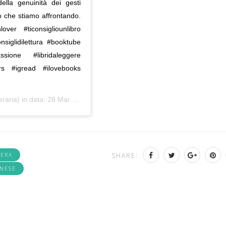
ella genuinità dei gesti
o che stiamo affrontando.
ver #ticonsigliounlibro
onsiglidilettura #booktube
ione #libridaleggere
rs #igread #ilovebooks
eraria) in data:
28 Mar 2020 alle ore 1:47 PDT
TERA
SHARE:
ONESE