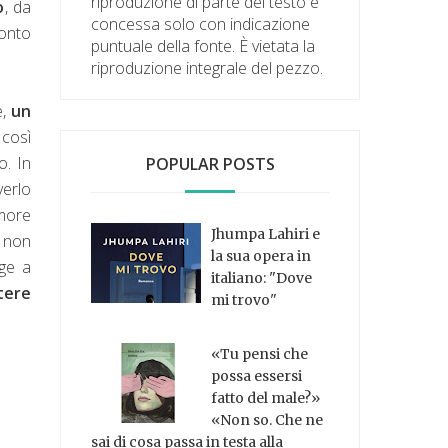
riproduzione di parte del testo è
o
, da
concessa solo con indicazione
conto
puntuale della fonte. È vietata la
riproduzione integrale del pezzo.
e,
un
così
o. In
POPULAR POSTS
verlo
amore
Jhumpa Lahiri e
a non
la sua opera in
ge a
italiano: "Dove
tere
mi trovo"
«Tu pensi che
possa essersi
fatto del male?»
«Non so. Che ne
sai di cosa passa in testa alla