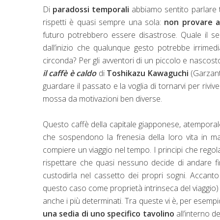
Di
paradossi temporali
abbiamo sentito parlare ta
rispetti è quasi sempre una sola:
non provare a
futuro potrebbero essere disastrose. Quale il se
dall’inizio che qualunque gesto potrebbe irrimedi
circonda? Per gli avventori di un piccolo e nascos
il caffè è caldo
di
Toshikazu Kawaguchi
(Garzanti
guardare il passato e la voglia di tornarvi per riv
mossa da motivazioni ben diverse.
Questo caffè della capitale giapponese, atempora
che sospendono la frenesia della loro vita in man
compiere un viaggio nel tempo. I principi che regol
rispettare che quasi nessuno decide di andare f
custodirla nel cassetto dei propri sogni. Accant
questo caso come proprietà intrinseca del viaggio) d
anche i più determinati. Tra queste vi è, per esempio
una sedia di uno specifico tavolino
all’interno d