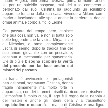
madre Angela, anni prima lavorava, prima di morire anche
lei per un suicidio sospetto, mai del tutto compreso e
perdonato dai suoi. Cristina ha raggiunto un equilibrio
apparente lontano dalla sua casa, vivendo a Milano con il
marito e lasciandosi alle spalle anche la carriera, si dedica
ormai anima e corpo al figlio Leone.
Col passare del tempo, però, capisce
che qualcosa non va, e non si tratta solo
delle leggende che la vicina Miryam, zia
di Nicholas, e ormai completamente
uscita di senno, dopo la tragica fine del
suo amore giovanile con un pescatore,
continua a raccontarle per spaventarla.
C’è di più e
bisogna scoprire la verità
del presente per far luce anche sui
misteri del passato
.
La trama è avvincente e i protagonisti
ben delineati, soprattutto Cristina, donna
fragile intimamente ma molto forte in
apparenza, con dei drammi irrisolti da ricordare e risolvere.
L’atmosfera è molto cupa, il lago è il regno della nebbia e
dei misteri e anche gli interni della villa trasmettono
inquietudine e oscurità.
Il marito di Cristina è una figura