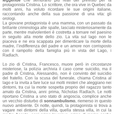
leggende
che sembrano più reali del previsto per la
protagonista Cristina. Lo scrittore, che ora vive in Quebec da
molti anni, ha voluto ricordare le sue origini italiane,
raccontando anche della sua passione di una vita: gli
orologi.
La giovane protagonista è una mamma, con un passato da
brillante criminologa alle spalle, lasciato misteriosamente da
parte, mentre malvolentieri è costretta a tornare nel paesino
in seguito alla morte dello zio. La vita sul lago non le
piaceva e ne era scappata per dimenticare la morte della
madre, l’indifferenza del padre e un amore non corrisposto
con il rampollo della famiglia più in vista del Lago, i
Radlach.
Lo zio di Cristina, Francesco, muore però in circostanze
misteriose, la polizia archivia il caso come suicidio, ma il
padre di Cristina, Alessandro, non è convinto del suicidio
del fratello. Con la scusa del funerale, chiama Cristina al
lago e la invita a fare luce sui molti misteri che aleggiano nei
dintorni, tra cui la morte sospetta proprio del ragazzo tanto
amato da Cristina, anni prima, Nicholas Radlach. Le notti
riportano Cristina a uno stato di angoscia, complice anche
un vecchio disturbo di
sonnambulismo
, riemerso in questo
nuovo ambiente. Di notte, quindi, la protagonista si trova a
vagare nei dintorni della villa, quella stessa villa, in cui la