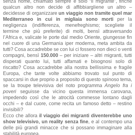
senza nome, chiamato sempre e solo “il migrante”, finché
qualcun altro non decide di affibbiargliene un altro –
decidesse di organizzare
un viaggio non tramite quel mar
Mediterraneo in cui in migliaia sono morti
per la
negligenza (indifferenza, menefreghismo; scegliete il
termine che più preferite) di molti, bensì attraversando
l’Africa e, valicate le porte dal medio Oriente, giungesse fin
nel cuore di una Germania iper moderna, meta ambita da
tutti? Cosa accadrebbe se con lui ci fossero non dieci o venti
compagni, bensì
150.000
– per iniziare – altri migranti, tutti
disperati quanto lui, tutti affamati e bisognosi solo di
riscatto? Cosa accadrebbe alla nostra bellissima e fragile
Europa, che tante volte abbiamo trovato sul punto di
spaccarsi in due proprio a proposito di questo spinoso tema,
se la troupe televisiva del noto programma
Angelo fra i
poveri
seguisse da vicino questa immensa carovana,
impedendo così che le atrocità commesse lontano dagli
occhi – e dal cuore, come recita un famoso detto – restino
invisibili?
Ecco che allora
il viaggio dei migranti diventerebbe uno
show televisivo, un reality senza fine
, e al contempo una
delle più grandi minacce che si possano immaginare
alla
stabilità europea.