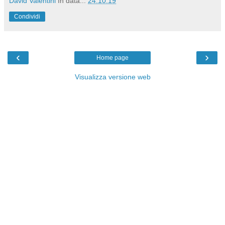
David Valentini
In data...
24.10.19
Condividi
‹
›
Home page
Visualizza versione web