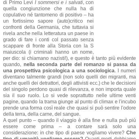
di Primo Levi
I sommersi e i salvati
, con
quella congiunzione che nulla ha di
copulativo né tantomeno di positivo – ha
un fortissimo sapore (auto)critico nei
confronti della Germania, che tuttavia si
rivela anche nella letteratura un paese in
grado di fare i conti col passato senza
scappare di fronte alla Storia con la S
maiuscola (i criminali hanno un nome,
per dio: si chiamano nazisti!), e questo è tanto più evidente
quando,
nella seconda parte del romanzo si passa da
una prospettiva psicologica a una sociologica
. I numeri
diventano talmente grandi (non solo quelli dei migranti, ma
anche quelli dei detrattori, degli attivisti ecc.) che le decisioni
del singolo perdono quasi di rilevanza, e non importa quale
sia il suo ruolo. Lo si vede soprattutto nelle ultime venti
pagine, quando la trama giunge al punto di climax e l'incubo
prende una forma così reale che quasi si può sentire l'odore
della terra, della carne, del sangue.
A quel punto – quando il viaggio è alla fine e nulla può più
essere come prima – a contare sarà solo una
considerazione: in che tipo di paese vogliamo vivere?
Che
tipo di umanità vogliamo essere?
Quanti morti dobbiamo