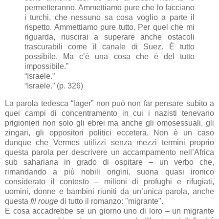
permetteranno. Ammettiamo pure che lo facciano
i turchi, che nessuno sa cosa voglio a parte il
rispetto. Ammettiamo pure tutto. Per quel che mi
riguarda, riuscirai a superare anche ostacoli
trascurabili come il canale di Suez. È tutto
possibile. Ma c’è una cosa che è del tutto
impossibile.”
“Israele.”
“Israele.” (p. 326)
La parola
tedesca
“lager” non può non far pensare subito a
quei campi di concentramento in cui i nazisti tenevano
prigionieri non solo gli ebrei ma anche gli omosessuali, gli
zingari, gli oppositori politici eccetera. Non è un caso
dunque che Vermes utilizzi senza mezzi termini proprio
questa parola per descrivere un accampamento nell’Africa
sub sahariana in grado di ospitare – un verbo che,
rimandando a più nobili origini, suona quasi ironico
considerato il contesto – milioni di profughi e rifugiati,
uomini, donne e bambini riuniti da un’unica parola, anche
questa
fil rouge
di tutto il romanzo: "migrante".
E cosa accadrebbe se un giorno uno di loro – un migrante