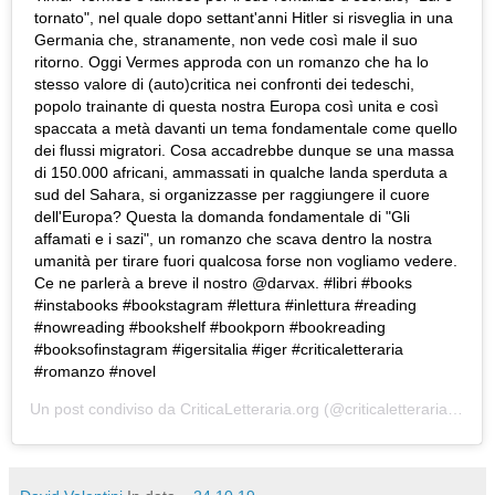
tornato", nel quale dopo settant'anni Hitler si risveglia in una
Germania che, stranamente, non vede così male il suo
ritorno. Oggi Vermes approda con un romanzo che ha lo
stesso valore di (auto)critica nei confronti dei tedeschi,
popolo trainante di questa nostra Europa così unita e così
spaccata a metà davanti un tema fondamentale come quello
dei flussi migratori. Cosa accadrebbe dunque se una massa
di 150.000 africani, ammassati in qualche landa sperduta a
sud del Sahara, si organizzasse per raggiungere il cuore
dell'Europa? Questa la domanda fondamentale di "Gli
affamati e i sazi", un romanzo che scava dentro la nostra
umanità per tirare fuori qualcosa forse non vogliamo vedere.
Ce ne parlerà a breve il nostro @darvax. #libri #books
#instabooks #bookstagram #lettura #inlettura #reading
#nowreading #bookshelf #bookporn #bookreading
#booksofinstagram #igersitalia #iger #criticaletteraria
#romanzo #novel
Un post condiviso da
CriticaLetteraria.org
(@criticaletteraria) in data: