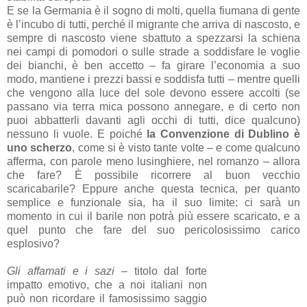
E se la Germania è il sogno di molti, quella fiumana di gente
è l’incubo di tutti, perché il migrante che arriva di nascosto, e
sempre di nascosto viene sbattuto a spezzarsi la schiena
nei campi di pomodori o sulle strade a soddisfare le voglie
dei bianchi, è ben accetto – fa girare l’economia a suo
modo, mantiene i prezzi bassi e soddisfa tutti – mentre quelli
che vengono alla luce del sole devono essere accolti (se
passano via terra mica possono annegare, e di certo non
puoi abbatterli davanti agli occhi di tutti, dice qualcuno)
nessuno li vuole. E poiché
la Convenzione di Dublino è
uno scherzo
, come si è visto tante volte – e come qualcuno
afferma, con parole meno lusinghiere, nel romanzo – allora
che fare? È possibile ricorrere al buon vecchio
scaricabarile? Eppure anche questa tecnica, per quanto
semplice e funzionale sia, ha il suo limite: ci sarà un
momento in cui il barile non potrà più essere scaricato, e a
quel punto che fare del suo pericolosissimo carico
esplosivo?
Gli affamati e i sazi
– titolo dal forte
impatto emotivo, che a noi italiani non
può non ricordare il famosissimo saggio