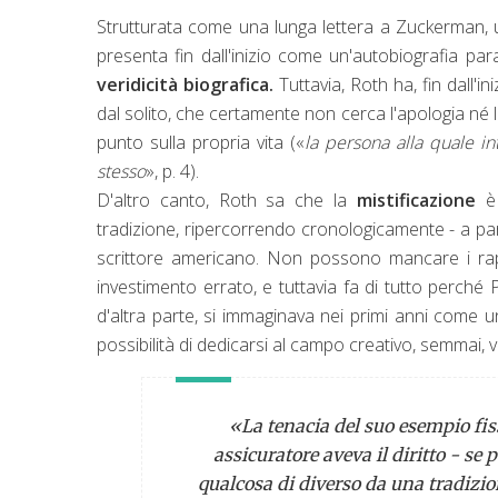
Strutturata come una lunga lettera a Zuckerman, u
presenta fin dall'inizio come un'autobiografia par
veridicità biografica.
Tuttavia, Roth ha, fin dall'i
dal solito, che certamente non cerca l'apologia né l'a
punto sulla propria vita («
la persona alla quale i
stesso
», p. 4).
D'altro canto, Roth sa che la
mistificazione
è 
tradizione, ripercorrendo cronologicamente - a part
scrittore americano. Non possono mancare i rap
investimento errato, e tuttavia fa di tutto perché 
d'altra parte, si immaginava nei primi anni come u
possibilità di dedicarsi al campo creativo, semmai, v
«La tenacia del suo esempio fiss
assicuratore aveva il diritto - se p
qualcosa di diverso da una tradiziona