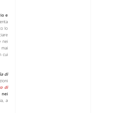
rio e
venta
to lo
ciare
e nei
a mai
n cui
ia di
zioni
o di
 nei
ia, a