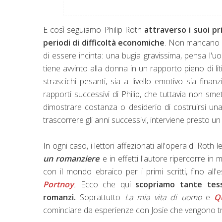
E così seguiamo Philip Roth
attraverso i suoi pri
periodi di difficoltà economiche
. Non mancano 
di essere incinta: una bugia gravissima, pensa l'u
tiene avvinto alla donna in un rapporto pieno di lit
strascichi pesanti, sia a livello emotivo sia fin
rapporti successivi di Philip, che tuttavia non sm
dimostrare costanza o desiderio di costruirsi una
trascorrere gli anni successivi, interviene presto u
In ogni caso, i lettori affezionati all'opera di Roth
un romanziere
: e in effetti l'autore ripercorre in
con il mondo ebraico per i primi scritti, fino all
Portnoy
.
Ecco che qui
scopriamo tante tess
romanzi.
Soprattutto
La mia vita di uomo
e
Q
cominciare da esperienze con Josie che vengono tra