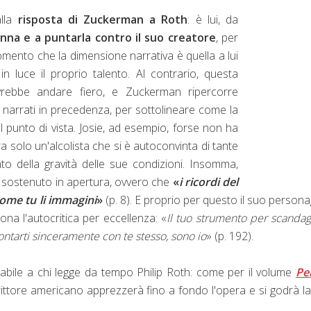
alla
risposta di Zuckerman a Roth
: è lui, da
penna e a puntarla contro il suo creatore
, per
omento che la dimensione narrativa è quella a lui
 luce il proprio talento. Al contrario, questa
rebbe andare fiero, e Zuckerman ripercorre
narrati in precedenza, per sottolineare come la
il punto di vista. Josie, ad esempio, forse non ha
 solo un'alcolista che si è autoconvinta di tante
to della gravità delle sue condizioni. Insomma,
 sostenuto in apertura, ovvero che
«
i ricordi del
come tu li immagini
»
(p. 8). E proprio per questo il suo persona
na l'autocritica per eccellenza: «
Il tuo strumento per scandag
ntarti sinceramente con te stesso, sono io
» (p. 192).
iabile a chi legge da tempo Philip Roth: come per il volume
Pe
rittore americano apprezzerà fino a fondo l'opera e si godrà l