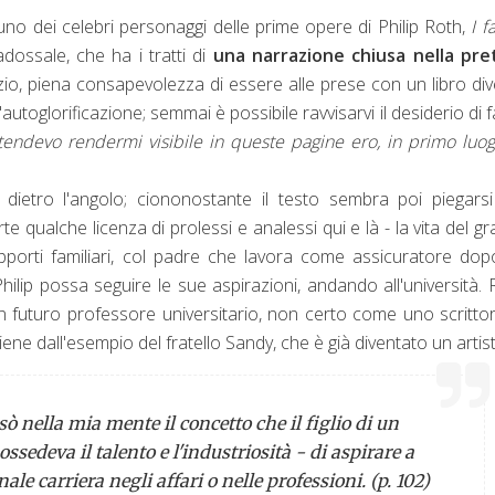
no dei celebri personaggi delle prime opere di Philip Roth,
I fa
adossale, che ha i tratti di
una narrazione chiusa nella pre
nizio, piena consapevolezza di essere alle prese con un libro di
utoglorificazione; semmai è possibile ravvisarvi il desiderio di fa
ntendevo rendermi visibile in queste pagine ero, in primo luog
dietro l'angolo; ciononostante il testo sembra poi piegarsi
e qualche licenza di prolessi e analessi qui e là - la vita del g
porti familiari, col padre che lavora come assicuratore do
Philip possa seguire le sue aspirazioni, andando all'università. 
n futuro professore universitario, non certo come uno scrittor
iene dall'esempio del fratello Sandy, che è già diventato un artis
ò nella mia mente il concetto che il figlio di un
ossedeva il talento e l'industriosità - di aspirare a
le carriera negli affari o nelle professioni. (p. 102)