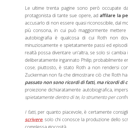
Le ultime trenta pagine sono però occupate d
protagonista di tante sue opere, ad
affilare la 
accusarlo di non essere quasi riconoscibile, dal m
più consona, in cui può maggiormente mettere in
autobiografia è qualcosa di cui Roth non dov
minuziosamente e spietatamente passi ed episodi 
realtà possa diventare un'altra, se solo si cambia 
deliberatamente ingannato Philip; probabilmente era
cose; piuttosto, è stato Roth a non rendersi con
Zuckerman non fa che dimostrare ciò che Roth ha
passato non sono ricordi di fatti, ma ricordi di 
proiezione dichiaratamente autobiografica, imperso
spietatamente dentro di te, lo strumento per confro
I fatti
, per quanto piacevole, è certamente consigl
scrivere
, solo chi conosce la produzione dello sc
complessa giocosità.