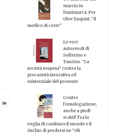
marcio in
Danimarca: Per
Olov Enquist, "Il
medico di corte"
Le voci
autorevoli di
Solferino e
Taurino. “La
società sospesa” contro la
precarietà lavorativa ed
esistenziale del presente
Contro
l’omologazione,
anche a piedi
scalzi! Tra la
voglia di cambiare il mondo e il
rischio di perdersi ne “Gli