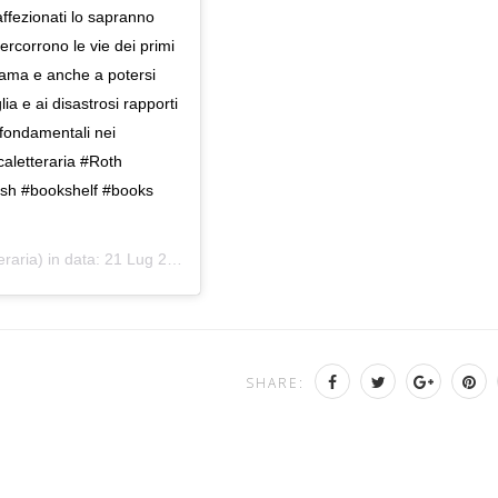
 affezionati lo sapranno
percorrono le vie dei primi
 fama e anche a potersi
ia e ai disastrosi rapporti
 fondamentali nei
caletteraria #Roth
kish #bookshelf #books
eraria) in data:
21 Lug 2019 alle ore 9:56 PDT
SHARE: