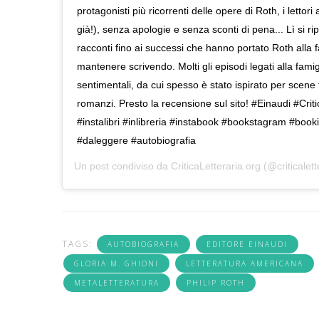
protagonisti più ricorrenti delle opere di Roth, i lettori
già!), senza apologie e senza sconti di pena... Lì si ri
racconti fino ai successi che hanno portato Roth alla
mantenere scrivendo. Molti gli episodi legati alla famigl
sentimentali, da cui spesso è stato ispirato per scene
romanzi. Presto la recensione sul sito! #Einaudi #Criti
#instalibri #inlibreria #instabook #bookstagram #boo
#daleggere #autobiografia
Un post condiviso da
CriticaLetteraria.org
(@criticalett
TAGS:
AUTOBIOGRAFIA
EDITORE EINAUDI
GLORIA M. GHIONI
LETTERATURA AMERICANA
METALETTERATURA
PHILIP ROTH