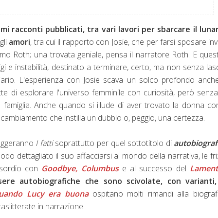
mi racconti pubblicati, tra vari lavori per sbarcare il luna
gli
amori
, tra cui il rapporto con Josie, che per farsi sposare in
omo Roth; una trovata geniale, pensa il narratore Roth. E ques
igi e instabilità, destinato a terminare, certo, ma non senza las
anziario. L'esperienza con Josie scava un solco profondo anch
ette di esplorare l'universo femminile con curiosità, però senz
 famiglia. Anche quando si illude di aver trovato la donna co
n cambiamento che instilla un dubbio o, peggio, una certezza.
 leggeranno
I fatti
soprattutto per quel sottotitolo di
autobiograf
 modo dettagliato il suo affacciarsi al mondo della narrativa, le fri
'esordio con
Goodbye, Columbus
e al successo del
Lament
ere autobiografiche che sono scivolate, con varianti,
uando Lucy era buona
ospitano molti rimandi alla biograf
slitterate in narrazione.