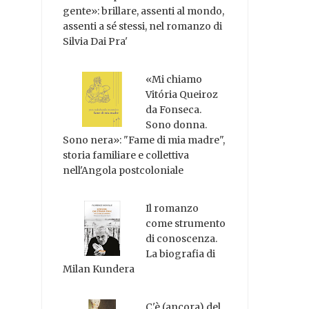
gente»: brillare, assenti al mondo,
assenti a sé stessi, nel romanzo di
Silvia Dai Pra'
«Mi chiamo
Vitória Queiroz
da Fonseca.
Sono donna.
Sono nera»: "Fame di mia madre",
storia familiare e collettiva
nell'Angola postcoloniale
Il romanzo
come strumento
di conoscenza.
La biografia di
Milan Kundera
C'è (ancora) del