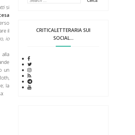
tti
si
tesa
verso
CRITICALETTERARIA SUI
re il
SOCIAL...
o, io
 alla
rande
po un
Roth,
e; la
ta: