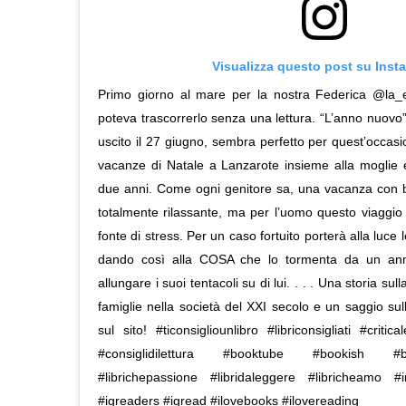
Visualizza questo post su Inst
Primo giorno al mare per la nostra Federica @la_
poteva trascorrerlo senza una lettura. “L’anno nuovo”
uscito il 27 giugno, sembra perfetto per quest’occasi
vacanze di Natale a Lanzarote insieme alla moglie e 
due anni. Come ogni genitore sa, una vacanza con b
totalmente rilassante, ma per l’uomo questo viaggi
fonte di stress. Per un caso fortuito porterà alla luce
dando così alla COSA che lo tormenta da un ann
allungare i suoi tentacoli su di lui. . . . Una storia sull
famiglie nella società del XXI secolo e un saggio sul
sul sito! #ticonsigliounlibro #libriconsigliati #critic
#consiglidilettura #booktube #bookish 
#librichepassione #libridaleggere #libricheamo #
#igreaders #igread #ilovebooks #ilovereading