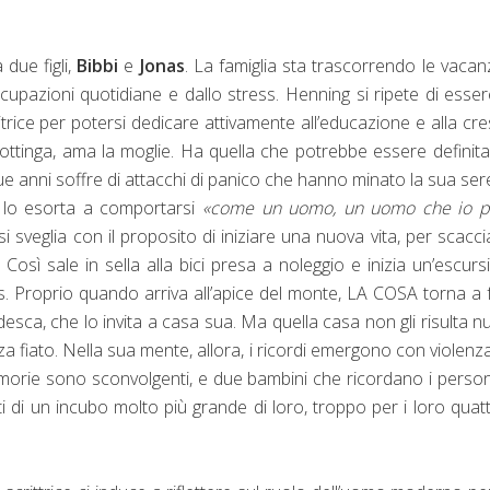
 due figli,
Bibbi
e
Jonas
. La famiglia sta trascorrendo le vacan
cupazioni quotidiane e dallo stress. Henning si ripete di esse
rice per potersi dedicare attivamente all’educazione e alla cre
Gottinga, ama la moglie. Ha quella che potrebbe essere definit
e anni soffre di attacchi di panico che hanno minato la sua ser
e lo esorta a comportarsi
«come un uomo, un uomo che io p
si sveglia con il proposito di iniziare una nuova vita, per scaccia
sì sale in sella alla bici presa a noleggio e inizia un’escurs
s. Proprio quando arriva all’apice del monte, LA COSA torna a f
edesca, che lo invita a casa sua. Ma quella casa non gli risulta n
za fiato. Nella sua mente, allora, i ricordi emergono con violenz
emorie sono sconvolgenti, e due bambini che ricordano i perso
 di un incubo molto più grande di loro, troppo per i loro quat