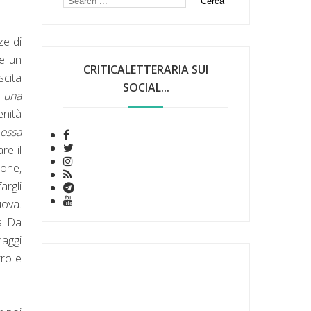
ze di
re un
CRITICALETTERARIA SUI
scita
SOCIAL...
a
una
enità
ossa
re il
ione,
argli
uova.
a. Da
naggi
tro e