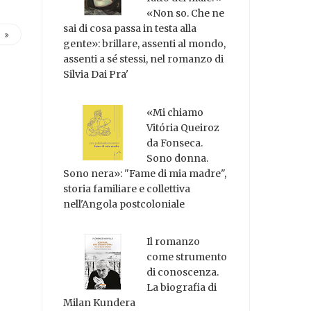
«Non so. Che ne
sai di cosa passa in testa alla
gente»: brillare, assenti al mondo,
assenti a sé stessi, nel romanzo di
Silvia Dai Pra'
«Mi chiamo
Vitória Queiroz
da Fonseca.
Sono donna.
Sono nera»: "Fame di mia madre",
storia familiare e collettiva
nell'Angola postcoloniale
Il romanzo
come strumento
di conoscenza.
La biografia di
Milan Kundera