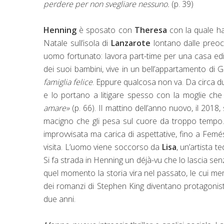
perdere per non svegliare nessuno.
(p. 39)
Henning
è sposato con
Theresa
con la quale ha
Natale sull’isola di
Lanzarote
lontano dalle preoc
uomo fortunato: lavora part-time per una casa edit
dei suoi bambini, vive in un bell’appartamento di 
famiglia felice
. Eppure qualcosa non va. Da circa du
e lo portano a litigare spesso con la moglie ch
amare»
(p. 66). Il mattino dell’anno nuovo, il 2018, 
macigno che gli pesa sul cuore da troppo tempo. Co
improvvisata ma carica di aspettative, fino a Femé
visita. L’uomo viene soccorso da
Lisa
, un’artista t
Si fa strada in Henning un déjà-vu che lo lascia sen
quel momento la storia vira nel passato, le cui m
dei romanzi di Stephen King diventano protagonisti
due anni.