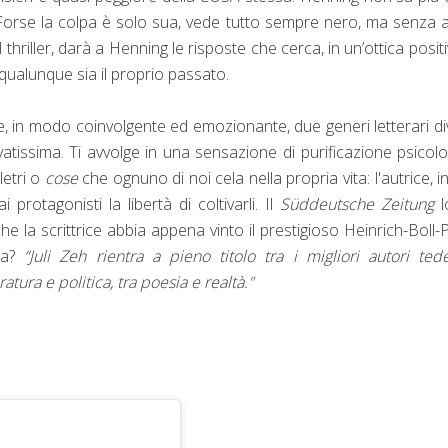
 Forse la colpa è solo sua, vede tutto sempre nero, ma senza 
hriller, darà a Henning le risposte che cerca, in un’ottica positi
 qualunque sia il proprio passato.
 in modo coinvolgente ed emozionante, due generi letterari di
vatissima. Ti avvolge in una sensazione di purificazione psicolo
letri o
cose
che ognuno di noi cela nella propria vita: l'autrice, inf
rotagonisti la libertà di coltivarli. Il
Süddeutsche Zeitung
l
che la scrittrice abbia appena vinto il prestigioso Heinrich-Boll-P
ria?
“Juli Zeh rientra a pieno titolo tra i migliori autori ted
atura e politica, tra poesia e realtà."