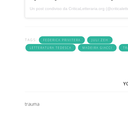
Un post condiviso da
CriticaLetteraria.org
(@criticalett
TAGS:
FEDERICA PRIVITERA
JULI ZEH
LETTERATURA TEDESCA
MADEIRA GIACCI
T
Y
trauma