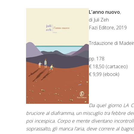
L'anno nuovo
,
di Juli Zeh
Fazi Editore, 2019
Trdauzione di Madeir
pp. 178
€ 18,50 (cartaceo)
€ 9,99 (ebook)
Da quel giorno LA CO
bruciore al diaframma, un miscuglio tra febbre della
poi incespica. Corpo e mente diventano incontrolla
soprassalto, gli manca l’aria, deve correre al bagn