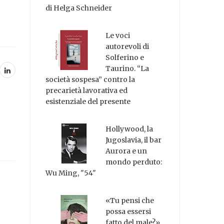
di Helga Schneider
Le voci
autorevoli di
Solferino e
Taurino. “La
società sospesa” contro la
precarietà lavorativa ed
esistenziale del presente
Hollywood, la
Jugoslavia, il bar
Aurora e un
mondo perduto:
Wu Ming, "54"
«Tu pensi che
possa essersi
fatto del male?»