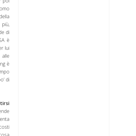
r poi
 uomo
della
 più,
de di
OSA è
r lui
 alle
ing è
tempo
o’ di
irsi
cende
venta
costi
 cosa