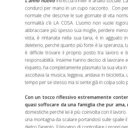
L’anno nuovo
intreccia thriller e analisi sociale. 
condurci per mano in un cupo racconto. Con pe
normale che descrive le sue giornate di vita normal
normalità c’è LA COSA. L’uomo non vuole logorare
abbracciare più spesso sua moglie, perdere meno l
vista, è rintanata nella sua tana, è in agguato i
deleterio, perché quanto più forte è la speranza, ta
è difficile trovare il proprio posto tra lavoro e
responsabilità. Insieme hanno deciso di lavorare e
inquieto, ha completamente plasmato la sua vita in 
ascoltava la musica, leggeva, andava in bicicletta,
tempo per se stesso ma si sente già in colpa solo 
Con un tocco riflessivo estremamente contem
quasi soffocare da una famiglia che pur ama,
domestiche perché lei è più coinvolta con il lavoro. 
una montagna da scalare portandosi sulle spalle il l
dietro l’angolo. Il bisogno di controllare i propri