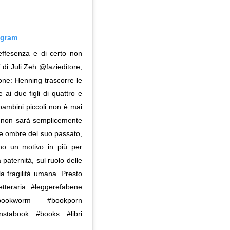
agram
effesenza e di certo non
 di Juli Zeh @fazieditore,
one: Henning trascorre le
ai due figli di quattro e
ambini piccoli non è mai
o non sarà semplicemente
 le ombre del suo passato,
o un motivo in più per
a paternità, sul ruolo delle
la fragilità umana. Presto
aletteraria #leggerefabene
#bookworm #bookporn
instabook #books #libri