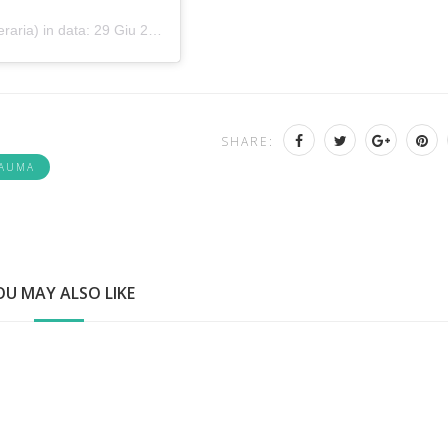
eraria) in data:
29 Giu 2019 alle ore 2:56 PDT
SHARE:
RAUMA
OU MAY ALSO LIKE