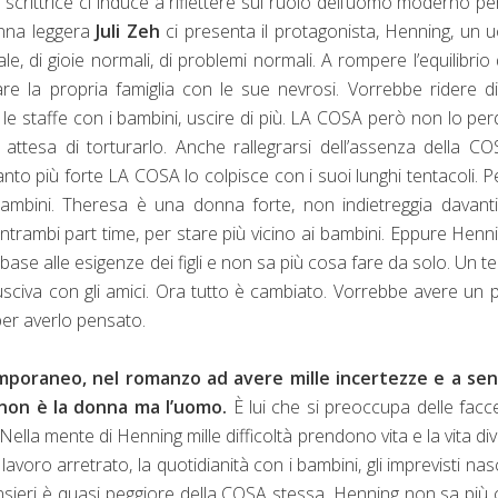
La scrittrice ci induce a riflettere sul ruolo dell’uomo moderno pe
nna leggera
Juli Zeh
ci presenta il protagonista, Henning, un
e, di gioie normali, di problemi normali. A rompere l’equilibrio 
 la propria famiglia con le sue nevrosi. Vorrebbe ridere di
e staffe con i bambini, uscire di più. LA COSA però non lo per
n attesa di torturarlo. Anche rallegrarsi dell’assenza della C
nto più forte LA COSA lo colpisce con i suoi lunghi tentacoli. Pe
 bambini. Theresa è una donna forte, non indietreggia davanti
ntrambi part time, per stare più vicino ai bambini. Eppure Henn
base alle esigenze dei figli e non sa più cosa fare da solo. Un 
 usciva con gli amici. Ora tutto è cambiato. Vorrebbe avere un p
per averlo pensato.
poraneo, nel romanzo ad avere mille incertezze e a sent
 non è la donna ma l’uomo.
È lui che si preoccupa delle fac
Nella mente di Henning mille difficoltà prendono vita e la vita di
avoro arretrato, la quotidianità con i bambini, gli imprevisti nas
 pensieri è quasi peggiore della COSA stessa. Henning non sa più