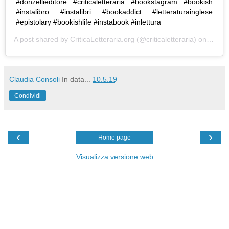
#donzellieditore #criticaletteraria #bookstagram #bookish
#instalibro #instalibri #bookaddict #letteraturainglese
#epistolary #bookishlife #instabook #inlettura
A post shared by
CriticaLetteraria.org
(@criticaletteraria) on
May 1
Claudia Consoli
In data...
10.5.19
Condividi
‹
›
Home page
Visualizza versione web