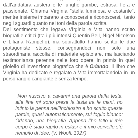
dall'andatura austera e le lunghe gambe, estrosa, fiera e
passionale. Chiama Virginia "stella luminosa e costante",
mentre insieme imparano a conoscersi e riconoscersi, tanto
negli sguardi quanto nei toni della parola scritta.
Del sentimento che legava Virginia e Vita hanno scritto
biografi e critici (tra i più intensi Quentin Bell, Nigel Nicolson
e Liliana Rampello), ma soprattutto hanno scritto le due
protagoniste stesse, consegnandoci non solo una
straordinaria raccolta di materiale epistolare, ma lasciando
testimonianza perenne nelle loro opere, in primis in quel
gioiello di invenzione biografica che è
Orlando
, il libro che
Virginia ha dedicato e regalato a Vita immortalandola in un
personaggio cangiante e senza tempo.
Non riuscivo a cavarmi una parola dalla testa,
alla fine mi sono presa la testa tra le mani, ho
intinto la penna nell’inchiostro e ho scritto queste
parole, quasi automaticamente, sul foglio bianco:
Orlando, una biografia. Appena l’ho fatto il mio
corpo è stato rapito in estasi e il mio cervello s’è
riempito di idee. (V. Woolf, 1927)