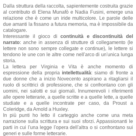
Dalla struttura della raccolta, sapientemente costruita grazie
al contributo di Elena Munafò e Nadia Fusini, emerge una
relazione che è come un iride multicolore. Le parole delle
due amanti la fissano a futura memoria, ma è impossibile da
catalogare.
Interessante il gioco di
continuità e discontinuità del
narrato
: anche in assenza di strutture di collegamento (le
lettere non sono sempre collegate e continue), le lettere si
tendono le une con le altre come nell'arco di un'unica lunga
storia.
La lettera per Virginia e Vita è anche momento di
espressione della propria
intellettualità
: siamo di fronte a
due donne che a inizio Novecento aspirano a ritagliarsi il
ruolo di scrittrici di professione, che si confrontano con gli
uomini, nei salotti e sui giornali. Innumerevoli i riferimenti
alle opere letterarie, a quelle scritte e a quelle lette, a quelle
studiate e a quelle incontrate per caso, da Proust a
Coleridge, da Arnold a Huxley.
In più punti ho letto il carteggio anche come una meta
narrazione sulla scrittura e sui suoi sforzi. Appassionanti le
parti in cui l'una legge l'opera dell'altra o si confrontano sui
generi e sulle forme letterarie.