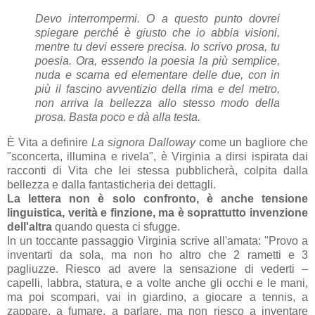
Devo interrompermi. O a questo punto dovrei
spiegare perché è giusto che io abbia visioni,
mentre tu devi essere precisa. Io scrivo prosa, tu
poesia. Ora, essendo la poesia la più semplice,
nuda e scarna ed elementare delle due, con in
più il fascino avventizio della rima e del metro,
non arriva la bellezza allo stesso modo della
prosa. Basta poco e dà alla testa.
È Vita a definire
La signora Dalloway
come un bagliore che
"sconcerta, illumina e rivela", è Virginia a dirsi ispirata dai
racconti di Vita che lei stessa pubblicherà, colpita dalla
bellezza e dalla fantasticheria dei dettagli.
La lettera non è solo confronto, è anche tensione
linguistica, verità e finzione, ma è soprattutto invenzione
dell'altra
quando questa ci sfugge.
In un toccante passaggio Virginia scrive all'amata: "Provo a
inventarti da sola, ma non ho altro che 2 rametti e 3
pagliuzze. Riesco ad avere la sensazione di vederti –
capelli, labbra, statura, e a volte anche gli occhi e le mani,
ma poi scompari, vai in giardino, a giocare a tennis, a
zappare, a fumare, a parlare, ma non riesco a inventare