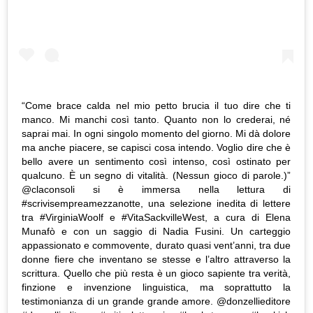
“Come brace calda nel mio petto brucia il tuo dire che ti
manco. Mi manchi così tanto. Quanto non lo crederai, né
saprai mai. In ogni singolo momento del giorno. Mi dà dolore
ma anche piacere, se capisci cosa intendo. Voglio dire che è
bello avere un sentimento così intenso, così ostinato per
qualcuno. È un segno di vitalità. (Nessun gioco di parole.)”
@claconsoli si è immersa nella lettura di
#scrivisempreamezzanotte, una selezione inedita di lettere
tra #VirginiaWoolf e #VitaSackvilleWest, a cura di Elena
Munafò e con un saggio di Nadia Fusini. Un carteggio
appassionato e commovente, durato quasi vent’anni, tra due
donne fiere che inventano se stesse e l’altro attraverso la
scrittura. Quello che più resta è un gioco sapiente tra verità,
finzione e invenzione linguistica, ma soprattutto la
testimonianza di un grande grande amore. @donzellieditore