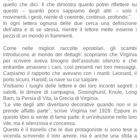
quello che dici. Il che dimostra quanto potrei riflettere su
questo – quanto poco sappiamo degli altri – solo i
movimenti, i gesti, niente di coerente, continuo, profondo."
In ogni lettera ognuna delle due cerca una definizione
dell'altra e di se stessa, mentre il lettore mette insieme i
pezzi di un mondo in frammenti.
Come nelle migliori raccolte epistolari, gli scambi
introducono al mondo dei dettagli: scopriamo che Virginia
per scrivere aveva bisogno dell'assoluto silenzio e che
entrambe amavano i cani, così presenti nei loro messaggi.
Carpiamo il rapporto che avevano con i mariti: Leonard, il
porto sicuro, Harold, la nave su cui salpare.
Visitiamo i luoghi delle lettere e dei loro incontri segreti: i
salotti, le dimore di campagna, Sissinghurst, Knole, Long
Barn, la Persia di Vita, la Grecia di Virginia.
"Le vite degli altri diventano decorative quando non vi si
prende affatto parte", scrive Virginia nel 1929. Eppure in
questo libro si sente di farne parte: è un'intrusione nelle loro
vite, ma è silenziosa e concessa.
Questo è il tranello che le due protagoniste si sono tese a
vicenda scrivendo il loro amore, ma è anche una sfida a