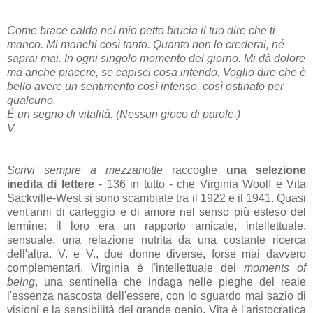
Come brace calda nel mio petto brucia il tuo dire che ti
manco. Mi manchi così tanto. Quanto non lo crederai, né
saprai mai. In ogni singolo momento del giorno. Mi dà dolore
ma anche piacere, se capisci cosa intendo. Voglio dire che è
bello avere un sentimento così intenso, così ostinato per
qualcuno.
È un segno di vitalità. (Nessun gioco di parole.)
V.
Scrivi sempre a mezzanotte
raccoglie
una selezione
inedita di lettere
- 136 in tutto - che Virginia Woolf e Vita
Sackville-West si sono scambiate tra il 1922 e il 1941. Quasi
vent'anni di carteggio e di amore nel senso più esteso del
termine: il loro era un rapporto amicale, intellettuale,
sensuale, una relazione nutrita da una costante ricerca
dell'altra. V. e V., due donne diverse, forse mai davvero
complementari. Virginia è l'intellettuale dei
moments of
being
, una sentinella che indaga nelle pieghe del reale
l'essenza nascosta dell'essere, con lo sguardo mai sazio di
visioni e la sensibilità del grande genio. Vita è l'aristocratica