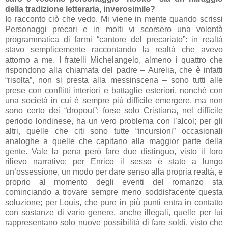
della tradizione letteraria, inverosimile?
Io racconto ciò che vedo. Mi viene in mente quando scrissi
Personaggi precari e in molti vi scorsero una volontà
programmatica di farmi “cantore del precariato”: in realtà
stavo semplicemente raccontando la realtà che avevo
attorno a me. I fratelli Michelangelo, almeno i quattro che
rispondono alla chiamata del padre – Aurelia, che è infatti
“risolta”, non si presta alla messinscena – sono tutti alle
prese con conflitti interiori e battaglie esteriori, nonché con
una società in cui è sempre più difficile emergere, ma non
sono certo dei “dropout”: forse solo Cristiana, nel difficile
periodo londinese, ha un vero problema con l’alcol; per gli
altri, quelle che citi sono tutte “incursioni” occasionali
analoghe a quelle che capitano alla maggior parte della
gente. Vale la pena però fare due distinguo, visto il loro
rilievo narrativo: per Enrico il sesso è stato a lungo
un’ossessione, un modo per dare senso alla propria realtà, e
proprio al momento degli eventi del romanzo sta
cominciando a trovare sempre meno soddisfacente questa
soluzione; per Louis, che pure in più punti entra in contatto
con sostanze di vario genere, anche illegali, quelle per lui
rappresentano solo nuove possibilità di fare soldi, visto che