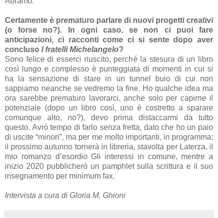
Abramo.
Certamente è prematuro parlare di nuovi progetti creativi
(o forse no?). In ogni caso, se non ci puoi fare
anticipazioni, ci racconti come ci si sente dopo aver
concluso
I fratelli Michelangelo
?
Sono felice di esserci riuscito, perché la stesura di un libro
così lungo e complesso è punteggiata di momenti in cui si
ha la sensazione di stare in un tunnel buio di cui non
sappiamo neanche se vedremo la fine. Ho qualche idea ma
ora sarebbe prematuro lavorarci, anche solo per capirne il
potenziale (dopo un libro così, uno è costretto a sparare
comunque alto, no?), devo prima distaccarmi da tutto
questo. Avrò tempo di farlo senza fretta, dato che ho un paio
di uscite “minori”, ma per me molto importanti, in programma:
il prossimo autunno tornerà in libreria, stavolta per Laterza, il
mio romanzo d’esordio Gli interessi in comune, mentre a
inizio 2020 pubblicherò un pamphlet sulla scrittura e il suo
insegnamento per minimum fax.
Intervista a cura di Gloria M. Ghioni