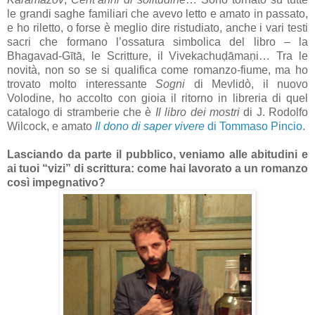
le grandi saghe familiari che avevo letto e amato in passato,
e ho riletto, o forse è meglio dire ristudiato, anche i vari testi
sacri che formano l’ossatura simbolica del libro – la
Bhagavad-Gītā, le Scritture, il Vivekachuḍāmaṇi… Tra le
novità, non so se si qualifica come romanzo-fiume, ma ho
trovato molto interessante
Sogni
di Mevlidò, il nuovo
Volodine, ho accolto con gioia il ritorno in libreria di quel
catalogo di stramberie che è
Il libro dei mostri
di J. Rodolfo
Wilcock, e amato
Il dono di saper vivere
di Tommaso Pincio
.
Lasciando da parte il pubblico, veniamo alle abitudini e
ai tuoi “vizi” di scrittura: come hai lavorato a un romanzo
così impegnativo?