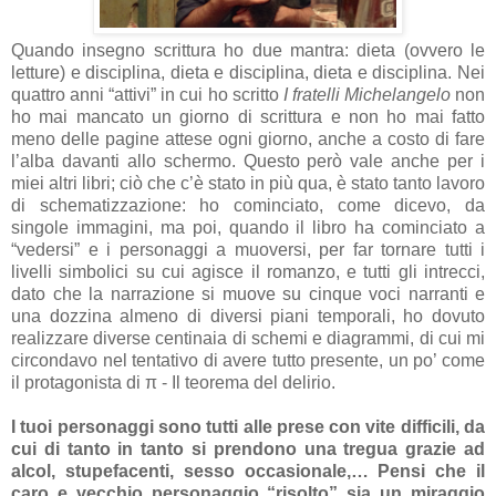
Quando insegno scrittura ho due mantra: dieta (ovvero le
letture) e disciplina, dieta e disciplina, dieta e disciplina. Nei
quattro anni “attivi” in cui ho scritto
I fratelli Michelangelo
non
ho mai mancato un giorno di scrittura e non ho mai fatto
meno delle pagine attese ogni giorno, anche a costo di fare
l’alba davanti allo schermo. Questo però vale anche per i
miei altri libri; ciò che c’è stato in più qua, è stato tanto lavoro
di schematizzazione: ho cominciato, come dicevo, da
singole immagini, ma poi, quando il libro ha cominciato a
“vedersi” e i personaggi a muoversi, per far tornare tutti i
livelli simbolici su cui agisce il romanzo, e tutti gli intrecci,
dato che la narrazione si muove su cinque voci narranti e
una dozzina almeno di diversi piani temporali, ho dovuto
realizzare diverse centinaia di schemi e diagrammi, di cui mi
circondavo nel tentativo di avere tutto presente, un po’ come
il protagonista di π - Il teorema del delirio.
I tuoi personaggi sono tutti alle prese con vite difficili, da
cui di tanto in tanto si prendono una tregua grazie ad
alcol, stupefacenti, sesso occasionale,… Pensi che il
caro e vecchio personaggio “risolto” sia un miraggio