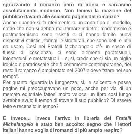
spruzzando il romanzo però di ironia e sarcasmo
assolutamente moderno. Non temevi la reazione del
pubblico davanti alle seicento pagine del romanzo?
Anche quando si fa riferimento a un certo tipo di modello,
credo che non si debba mai tornare indietro: modernismo e
postmodernismo sono esistiti e ci hanno fornito nuovi
dispositivi stilistici, formali e strutturali, che sono belli e utili
da usare. Così nei Fratelli Michelangelo c’è un sacco di
flusso di coscienza, ci sono elementi paratestuali,
intertestuali e metatestuali – e, sì, credo che ci sia un piglio
ironico e paradossale che è certamente contemporaneo, del
resto il romanzo è ambientato nel 2007 e deve “stare nel suo
tempo”.
Per quanto riguarda la lunghezza, sì, le seicento e passa
pagine mi preoccupavano un poco, anche per via di un
mercato editoriale fattosi molto veloce: un libro così lungo
avrebbe avuto il tempo di trovare il suo pubblico? Di essere
letto e recensito in tempo?
E invece… Invece l’arrivo in libreria dei
Fratelli
Michelangelo
è stato ben accolto: segno che i lettori
italiani hanno voglia di romanzi di più ampio respiro?