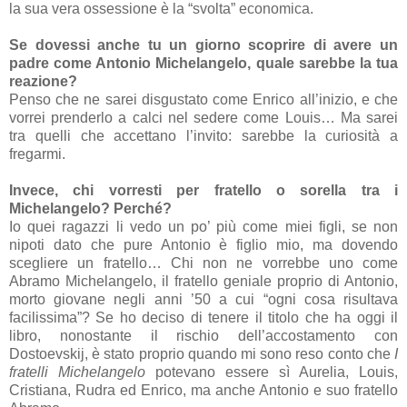
la sua vera ossessione è la “svolta” economica.
Se dovessi anche tu un giorno scoprire di avere un
padre come Antonio Michelangelo, quale sarebbe la tua
reazione?
Penso che ne sarei disgustato come Enrico all’inizio, e che
vorrei prenderlo a calci nel sedere come Louis… Ma sarei
tra quelli che accettano l’invito: sarebbe la curiosità a
fregarmi.
Invece, chi vorresti per fratello o sorella tra i
Michelangelo? Perché?
Io quei ragazzi li vedo un po’ più come miei figli, se non
nipoti dato che pure Antonio è figlio mio, ma dovendo
scegliere un fratello… Chi non ne vorrebbe uno come
Abramo Michelangelo, il fratello geniale proprio di Antonio,
morto giovane negli anni ’50 a cui “ogni cosa risultava
facilissima”? Se ho deciso di tenere il titolo che ha oggi il
libro, nonostante il rischio dell’accostamento con
Dostoevskij, è stato proprio quando mi sono reso conto che
I
fratelli Michelangelo
potevano essere sì Aurelia, Louis,
Cristiana, Rudra ed Enrico, ma anche Antonio e suo fratello