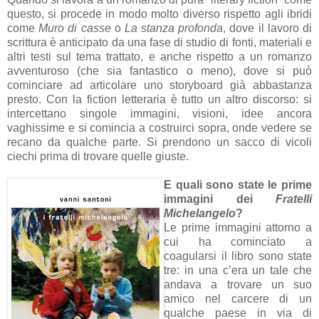
questo, si procede in modo molto diverso rispetto agli ibridi
come
Muro di casse
o
La stanza profonda
, dove il lavoro di
scrittura è anticipato da una fase di studio di fonti, materiali e
altri testi sul tema trattato, e anche rispetto a un romanzo
avventuroso (che sia fantastico o meno), dove si può
cominciare ad articolare uno storyboard già abbastanza
presto. Con la fiction letteraria è tutto un altro discorso: si
intercettano singole immagini, visioni, idee ancora
vaghissime e si comincia a costruirci sopra, onde vedere se
recano da qualche parte. Si prendono un sacco di vicoli
ciechi prima di trovare quelle giuste.
E quali sono state le prime
immagini dei
Fratelli
Michelangelo
?
Le prime immagini attorno a
cui ha cominciato a
coagularsi il libro sono state
tre: in una c’era un tale che
andava a trovare un suo
amico nel carcere di un
qualche paese in via di