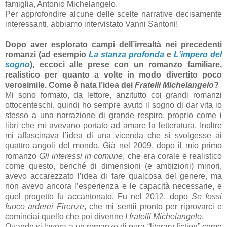
famiglia, Antonio Michelangelo.
Per approfondire alcune delle scelte narrative decisamente
interessanti, abbiamo intervistato Vanni Santoni!
Dopo aver esplorato campi dell’irrealtà nei precedenti
romanzi (ad esempio
La stanza profonda
e
L'impero del
sogno
), eccoci alle prese con un romanzo familiare,
realistico per quanto a volte in modo divertito poco
verosimile. Come è nata l’idea dei
Fratelli Michelangelo
?
Mi sono formato, da lettore, anzitutto coi grandi romanzi
ottocenteschi, quindi ho sempre avuto il sogno di dar vita io
stesso a una narrazione di grande respiro, proprio come i
libri che mi avevano portato ad amare la letteratura. Inoltre
mi affascinava l’idea di una vicenda che si svolgesse ai
quattro angoli del mondo. Già nel 2009, dopo il mio primo
romanzo
Gli interessi in comune
, che era corale e realistico
come questo, benché di dimensioni (e ambizioni) minori,
avevo accarezzato l’idea di fare qualcosa del genere, ma
non avevo ancora l’esperienza e le capacità necessarie, e
quel progetto fu accantonato. Fu nel 2012, dopo
Se fossi
fuoco arderei Firenze
, che mi sentii pronto per riprovarci e
cominciai quello che poi divenne
I fratelli Michelangelo
.
Quando si lavora a un romanzo di pura “literary fiction” come