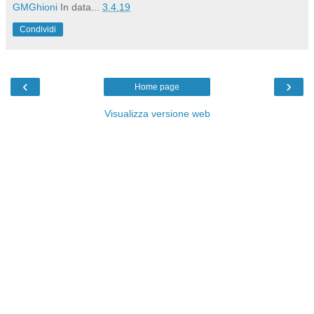
GMGhioni
In data...
3.4.19
Condividi
‹
›
Home page
Visualizza versione web