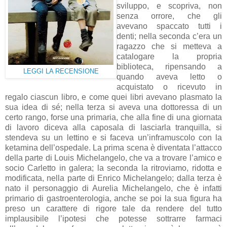
sviluppo, e scopriva, non
senza orrore, che gli
avevano spaccato tutti i
denti; nella seconda c’era un
ragazzo che si metteva a
catalogare la propria
biblioteca, ripensando a
LEGGI LA RECENSIONE
quando aveva letto o
acquistato o ricevuto in
regalo ciascun libro, e come quei libri avevano plasmato la
sua idea di sé; nella terza si aveva una dottoressa di un
certo rango, forse una primaria, che alla fine di una giornata
di lavoro diceva alla caposala di lasciarla tranquilla, si
stendeva su un lettino e si faceva un’inframuscolo con la
ketamina dell’ospedale. La prima scena è diventata l’attacco
della parte di Louis Michelangelo, che va a trovare l’amico e
socio Carletto in galera; la seconda la ritroviamo, ridotta e
modificata, nella parte di Enrico Michelangelo; dalla terza è
nato il personaggio di Aurelia Michelangelo, che è infatti
primario di gastroenterologia, anche se poi la sua figura ha
preso un carattere di rigore tale da rendere del tutto
implausibile l’ipotesi che potesse sottrarre farmaci