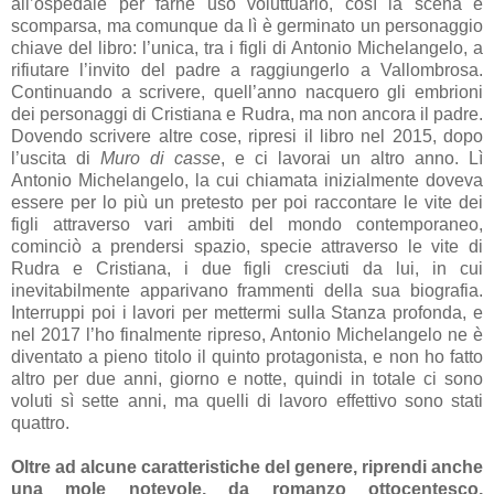
all’ospedale per farne uso voluttuario, così la scena è
scomparsa, ma comunque da lì è germinato un personaggio
chiave del libro: l’unica, tra i figli di Antonio Michelangelo, a
rifiutare l’invito del padre a raggiungerlo a Vallombrosa.
Continuando a scrivere, quell’anno nacquero gli embrioni
dei personaggi di Cristiana e Rudra, ma non ancora il padre.
Dovendo scrivere altre cose, ripresi il libro nel 2015, dopo
l’uscita di
Muro di casse
, e ci lavorai un altro anno. Lì
Antonio Michelangelo, la cui chiamata inizialmente doveva
essere per lo più un pretesto per poi raccontare le vite dei
figli attraverso vari ambiti del mondo contemporaneo,
cominciò a prendersi spazio, specie attraverso le vite di
Rudra e Cristiana, i due figli cresciuti da lui, in cui
inevitabilmente apparivano frammenti della sua biografia.
Interruppi poi i lavori per mettermi sulla Stanza profonda, e
nel 2017 l’ho finalmente ripreso, Antonio Michelangelo ne è
diventato a pieno titolo il quinto protagonista, e non ho fatto
altro per due anni, giorno e notte, quindi in totale ci sono
voluti sì sette anni, ma quelli di lavoro effettivo sono stati
quattro.
Oltre ad alcune caratteristiche del genere, riprendi anche
una mole notevole, da romanzo ottocentesco,