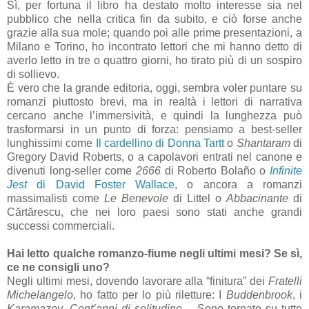
Sì, per fortuna il libro ha destato molto interesse sia nel
pubblico che nella critica fin da subito, e ciò forse anche
grazie alla sua mole; quando poi alle prime presentazioni, a
Milano e Torino, ho incontrato lettori che mi hanno detto di
averlo letto in tre o quattro giorni, ho tirato più di un sospiro
di sollievo.
È vero che la grande editoria, oggi, sembra voler puntare su
romanzi piuttosto brevi, ma in realtà i lettori di narrativa
cercano anche l’immersività, e quindi la lunghezza può
trasformarsi in un punto di forza: pensiamo a best-seller
lunghissimi come
Il cardellino
di Donna Tartt
o
Shantaram
di
Gregory David Roberts, o a capolavori entrati nel canone e
divenuti long-seller come
2666
di Roberto Bolaño o
Infinite
Jest
di David Foster Wallace
, o ancora a romanzi
massimalisti come
Le Benevole
di Littel o
Abbacinante
di
Cărtărescu, che nei loro paesi sono stati anche grandi
successi commerciali.
Hai letto qualche romanzo-fiume negli ultimi mesi? Se sì,
ce ne consigli uno?
Negli ultimi mesi, dovendo lavorare alla “finitura” dei
Fratelli
Michelangelo
, ho fatto per lo più riletture: I
Buddenbrook
, i
Karamazov
,
Cent’anni di solitudine
… Sono tornato su tutte