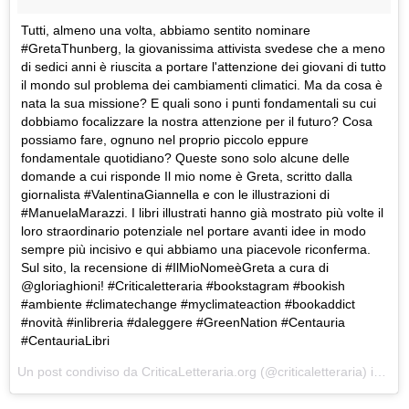
Tutti, almeno una volta, abbiamo sentito nominare
#GretaThunberg, la giovanissima attivista svedese che a meno
di sedici anni è riuscita a portare l'attenzione dei giovani di tutto
il mondo sul problema dei cambiamenti climatici. Ma da cosa è
nata la sua missione? E quali sono i punti fondamentali su cui
dobbiamo focalizzare la nostra attenzione per il futuro? Cosa
possiamo fare, ognuno nel proprio piccolo eppure
fondamentale quotidiano? Queste sono solo alcune delle
domande a cui risponde Il mio nome è Greta, scritto dalla
giornalista #ValentinaGiannella e con le illustrazioni di
#ManuelaMarazzi. I libri illustrati hanno già mostrato più volte il
loro straordinario potenziale nel portare avanti idee in modo
sempre più incisivo e qui abbiamo una piacevole riconferma.
Sul sito, la recensione di #IlMioNomeèGreta a cura di
@gloriaghioni! #Criticaletteraria #bookstagram #bookish
#ambiente #climatechange #myclimateaction #bookaddict
#novità #inlibreria #daleggere #GreenNation #Centauria
#CentauriaLibri
Un post condiviso da
CriticaLetteraria.org
(@criticaletteraria) in data: