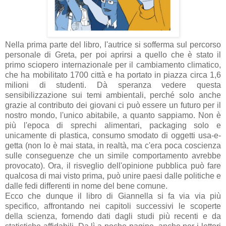
Nella prima parte del libro, l'autrice si sofferma sul percorso
personale di Greta, per poi aprirsi a quello che è stato il
primo sciopero internazionale per il cambiamento climatico,
che ha mobilitato 1700 città e ha portato in piazza circa 1,6
milioni di studenti. Dà speranza vedere questa
sensibilizzazione sui temi ambientali, perché solo anche
grazie al contributo dei giovani ci può essere un futuro per il
nostro mondo, l'unico abitabile, a quanto sappiamo. Non è
più l'epoca di sprechi alimentari, packaging solo e
unicamente di plastica, consumo smodato di oggetti usa-e-
getta (non lo è mai stata, in realtà, ma c'era poca coscienza
sulle conseguenze che un simile comportamento avrebbe
provocato). Ora, il risveglio dell'opinione pubblica può fare
qualcosa di mai visto prima, può unire paesi dalle politiche e
dalle fedi differenti in nome del bene comune.
Ecco che dunque il libro di Giannella si fa via via più
specifico, affrontando nei capitoli successivi le scoperte
della scienza, fornendo dati dagli studi più recenti e da