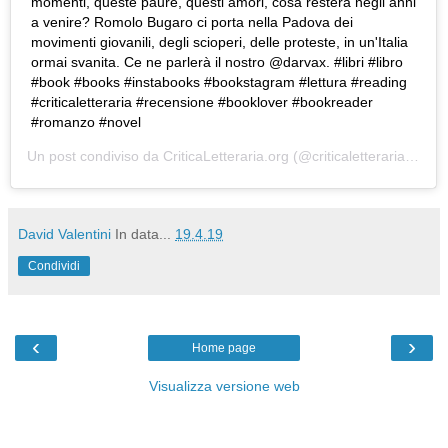
momenti, queste paure, questi amori, cosa resterà negli anni
a venire? Romolo Bugaro ci porta nella Padova dei
movimenti giovanili, degli scioperi, delle proteste, in un'Italia
ormai svanita. Ce ne parlerà il nostro @darvax. #libri #libro
#book #books #instabooks #bookstagram #lettura #reading
#criticaletteraria #recensione #booklover #bookreader
#romanzo #novel
Un post condiviso da
CriticaLetteraria.org
(@criticaletteraria) in data:
David Valentini
In data...
19.4.19
Condividi
‹
›
Home page
Visualizza versione web