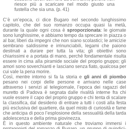
riesce più a scaricare nel modo giusto una
fustella che sia una. (p. 41)
C’è un’epoca, ci dice Bugaro nel secondo lunghissimo
capitolo, che del suo romanzo occupa quasi la metà,
durante la quale ogni cosa è
sproporzionata
: le giornate
sono lunghissime, e abbiamo tempo da sprecare in piazza o
al bar, liberi da impegni che non siano scolastici; le amicizie
sembrano saldissime e irrinunciabili, legami che paiono
destinati a durare per tutta la vita; gli obiettivi sono
chiarissimi e a portata di mano, perché fondamentale risulta
essere in cima alla piramide sociale del proprio gruppo; gli
amori sono soverchianti e lasciano senza fiato, qualcosa per
cui vale la pena morire.
Così, mentre intorno si fa la storia e
gli anni di piombo
pesano nei corpi delle persone e arrivano nelle case
attraverso i servizi al telegiornale, l’epoca dei ragazzi del
muretto di Padova è segnata dalle rivalità interne fra chi
vuole essere il capo del proprio gruppo e chi tenta di scalare
la classifica, dal desiderio di entrare a tutti i costi alla festa
più esclusiva del quartiere, da quel misto di curiosità e fame
che anticipa di poco l’esplosione della sessualità della tarda
adolescenza e della prima giovinezza.
È in questo ambiente naturale che troviamo immersi i
protagonisti del romanzo di Bugaro, un gruppo di quindici-