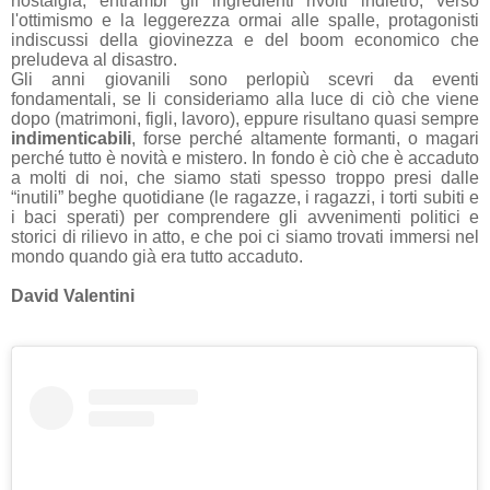
nostalgia, entrambi gli ingredienti rivolti indietro, verso
l'ottimismo e la leggerezza ormai alle spalle, protagonisti
indiscussi della giovinezza e del boom economico che
preludeva al disastro.
Gli anni giovanili sono perlopiù scevri da eventi
fondamentali, se li consideriamo alla luce di ciò che viene
dopo (matrimoni, figli, lavoro), eppure risultano quasi sempre
indimenticabili
, forse perché altamente formanti, o magari
perché tutto è novità e mistero. In fondo è ciò che è accaduto
a molti di noi, che siamo stati spesso troppo presi dalle
“inutili” beghe quotidiane (le ragazze, i ragazzi, i torti subiti e
i baci sperati) per comprendere gli avvenimenti politici e
storici di rilievo in atto, e che poi ci siamo trovati immersi nel
mondo quando già era tutto accaduto.
David Valentini