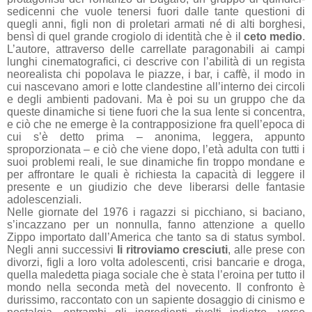
sedicenni che vuole tenersi fuori dalle tante questioni di
quegli anni, figli non di proletari armati né di alti borghesi,
bensì di quel grande crogiolo di identità che è il
ceto medio
.
L’autore, attraverso delle carrellate paragonabili ai campi
lunghi cinematografici, ci descrive con l’abilità di un regista
neorealista chi popolava le piazze, i bar, i caffè, il modo in
cui nascevano amori e lotte clandestine all’interno dei circoli
e degli ambienti padovani. Ma è poi su un gruppo che da
queste dinamiche si tiene fuori che la sua lente si concentra,
e ciò che ne emerge è la contrapposizione fra quell’epoca di
cui s’è detto prima – anonima, leggera, appunto
sproporzionata – e ciò che viene dopo, l’età adulta con tutti i
suoi problemi reali, le sue dinamiche fin troppo mondane e
per affrontare le quali è richiesta la capacità di leggere il
presente e un giudizio che deve liberarsi delle fantasie
adolescenziali.
Nelle giornate del 1976 i ragazzi si picchiano, si baciano,
s’incazzano per un nonnulla, fanno attenzione a quello
Zippo importato dall’America che tanto sa di status symbol.
Negli anni successivi
li ritroviamo cresciuti
, alle prese con
divorzi, figli a loro volta adolescenti, crisi bancarie e droga,
quella maledetta piaga sociale che è stata l’eroina per tutto il
mondo nella seconda metà del novecento. Il confronto è
durissimo, raccontato con un sapiente dosaggio di cinismo e