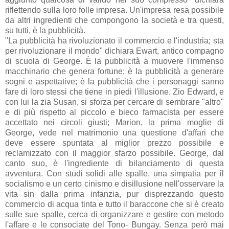
riflettendo sulla loro folle impresa. Un'impresa resa possibile
da altri ingredienti che compongono la società e tra questi,
su tutti, è la pubblicità.
"La pubblicità ha rivoluzionato il commercio e l'industria; sta
per rivoluzionare il mondo" dichiara Ewart, antico compagno
di scuola di George. È la pubblicità a muovere l'immenso
macchinario che genera fortune; è la pubblicità a generare
sogni e aspettative; è la pubblicità che i personaggi sanno
fare di loro stessi che tiene in piedi l'illusione. Zio Edward, e
con lui la zia Susan, si sforza per cercare di sembrare "altro"
e di più rispetto al piccolo e bieco farmacista per essere
accettato nei circoli giusti; Marion, la prima moglie di
George, vede nel matrimonio una questione d'affari che
deve essere spuntata al miglior prezzo possibile e
reclamizzato con il maggior sfarzo possibile. George, dal
canto suo, è l'ingrediente di bilanciamento di questa
avventura. Con studi solidi alle spalle, una simpatia per il
socialismo e un certo cinismo e disillusione nell'osservare la
vita sin dalla prima infanzia, pur disprezzando questo
commercio di acqua tinta e tutto il baraccone che si è creato
sulle sue spalle, cerca di organizzare e gestire con metodo
l'affare e le consociate del Tono- Bungay. Senza però mai