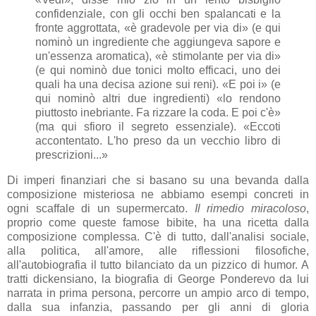
confidenziale, con gli occhi ben spalancati e la
fronte aggrottata, «è gradevole per via di» (e qui
nominò un ingrediente che aggiungeva sapore e
un'essenza aromatica), «è stimolante per via di»
(e qui nominò due tonici molto efficaci, uno dei
quali ha una decisa azione sui reni). «E poi i» (e
qui nominò altri due ingredienti) «lo rendono
piuttosto inebriante. Fa rizzare la coda. E poi c'è»
(ma qui sfioro il segreto essenziale). «Eccoti
accontentato. L'ho preso da un vecchio libro di
prescrizioni...»
Di imperi finanziari che si basano su una bevanda dalla
composizione misteriosa ne abbiamo esempi concreti in
ogni scaffale di un supermercato.
Il rimedio miracoloso
,
proprio come queste famose bibite, ha una ricetta dalla
composizione complessa. C'è di tutto, dall'analisi sociale,
alla politica, all'amore, alle riflessioni filosofiche,
all'autobiografia il tutto bilanciato da un pizzico di humor. A
tratti dickensiano, la biografia di George Ponderevo da lui
narrata in prima persona, percorre un ampio arco di tempo,
dalla sua infanzia, passando per gli anni di gloria