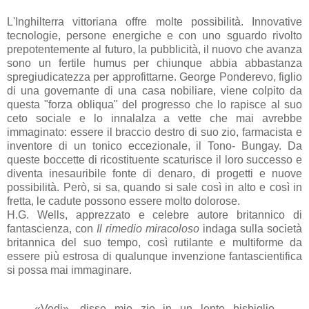
L'Inghilterra vittoriana offre molte possibilità. Innovative
tecnologie, persone energiche e con uno sguardo rivolto
prepotentemente al futuro, la pubblicità, il nuovo che avanza
sono un fertile humus per chiunque abbia abbastanza
spregiudicatezza per approfittarne. George Ponderevo, figlio
di una governante di una casa nobiliare, viene colpito da
questa "forza obliqua" del progresso che lo rapisce al suo
ceto sociale e lo innalalza a vette che mai avrebbe
immaginato: essere il braccio destro di suo zio, farmacista e
inventore di un tonico eccezionale, il Tono- Bungay. Da
queste boccette di ricostituente scaturisce il loro successo e
diventa inesauribile fonte di denaro, di progetti e nuove
possibilità. Però, si sa, quando si sale così in alto e così in
fretta, le cadute possono essere molto dolorose.
H.G. Wells, apprezzato e celebre autore britannico di
fantascienza, con
Il rimedio miracoloso
indaga sulla società
britannica del suo tempo, così rutilante e multiforme da
essere più estrosa di qualunque invenzione fantascientifica
si possa mai immaginare.
«Vedi», disse mio zio in un lento bisbiglio