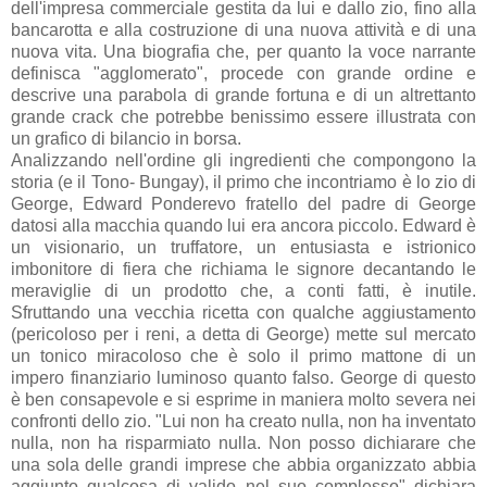
dell'impresa commerciale gestita da lui e dallo zio, fino alla
bancarotta e alla costruzione di una nuova attività e di una
nuova vita. Una biografia che, per quanto la voce narrante
definisca "agglomerato", procede con grande ordine e
descrive una parabola di grande fortuna e di un altrettanto
grande crack che potrebbe benissimo essere illustrata con
un grafico di bilancio in borsa.
Analizzando nell'ordine gli ingredienti che compongono la
storia (e il Tono- Bungay), il primo che incontriamo è lo zio di
George, Edward Ponderevo fratello del padre di George
datosi alla macchia quando lui era ancora piccolo. Edward è
un visionario, un truffatore, un entusiasta e istrionico
imbonitore di fiera che richiama le signore decantando le
meraviglie di un prodotto che, a conti fatti, è inutile.
Sfruttando una vecchia ricetta con qualche aggiustamento
(pericoloso per i reni, a detta di George) mette sul mercato
un tonico miracoloso che è solo il primo mattone di un
impero finanziario luminoso quanto falso. George di questo
è ben consapevole e si esprime in maniera molto severa nei
confronti dello zio. "Lui non ha creato nulla, non ha inventato
nulla, non ha risparmiato nulla. Non posso dichiarare che
una sola delle grandi imprese che abbia organizzato abbia
aggiunto qualcosa di valido nel suo complesso" dichiara