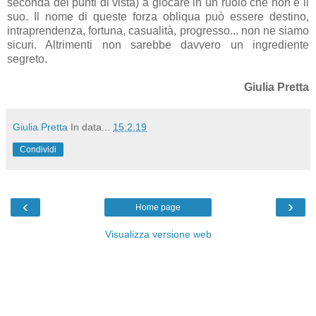
seconda dei punti di vista) a giocare in un ruolo che non è il
suo. Il nome di queste forza obliqua può essere destino,
intraprendenza, fortuna, casualità, progresso... non ne siamo
sicuri. Altrimenti non sarebbe davvero un ingrediente
segreto.
Giulia Pretta
Giulia Pretta
In data...
15.2.19
Condividi
‹
›
Home page
Visualizza versione web