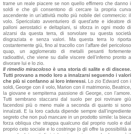
trarne un reale piacere se non quello effimero che danno i
soldi e che gli consentono di cercare la propria curva
ascendente in un'attività molto più nobile del commercio: il
volo. Spericolato avventuriero di quest'arte e ideatore di
palloni aerostatici e deltaplani, si sforza in ogni modo di
alzarsi da questa terra, di sorvolare su questa società
disgraziata e senza valori. Ma questa terra lo riporta
costantemente giù, fino al tracollo con l'affare del pericoloso
quap, un agglomerato di metalli pesanti fortemente
radioattivi, che viene su dalle viscere dell'inferno pronto a
divorare lui e lo zio.
Il rimedio miracoloso
è una storia di salite e di discese.
Tutti provano a modo loro a innalzarsi seguendo i valori
che più si confanno ai loro interessi.
Lo zio Edward con i
soldi, George con il volo, Marion con il matrimonio, Beatrice,
la giovane e sempiterna passione di George, con l'amore.
Tutti sembrano staccarsi dal suolo per poi rovinare giù
facendosi più o meno male a seconda di quanto si sono
innalzati. E la loro caduta dipende sempre dall'ingrediente
segreto che non può mancare in un prodotto simile: la bieca
forza obliqua che strappa qualcuno dal proprio ruolo e dal
proprio ceto sociale e lo costringe (o gli offre la possibilità a