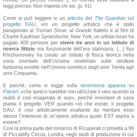
leggi precise. Non importa chi sei. (p. 41)
Come si può leggere in un
articolo del
The Guardian
sul
progetto DAU
, «in un progetto artistico che è stato
paragonato al
Truman Show
, al
Grande fratello
e al film di
Charlie Kaufman
Synecdoche, New York
, un artista russo ha
pagato 400 persone per
vivere tre anni in un istituto di
ricerca fittizio
ma funzionante dell’era staliniana. […] Ilya
Khrzhanovsky ha creato un istituto di fisica teorica nella
zona orientale dell’Ucraina modellato sulle strutture
fantasma esistite nell’Unione sovietica dagli anni Trenta agli
anni Cinquanta.
E poiché, come si legge sulla
recensione apparsa su
Flanerí
, «che spreco sarebbe non utilizzare il vero quando la
realtà è così esagerata di suo», perché inventare di sana
pianta il progetto VER quando ciò che esiste, il progetto
DAU, è così artisticamente esaltante da meritare esso
stesso l’interesse di un’opera artistica quale
EST
aspira a
essere?
Così la prima parte del romanzo di Ricuperati ci proietta a 99
di Piccadilly Circus, Londra, negli studi di produzione in cui