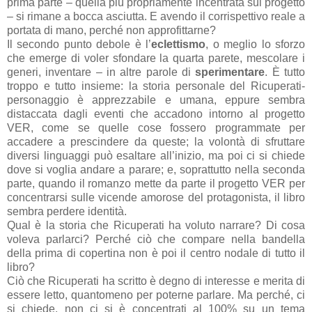
prima parte – quella più propriamente incentrata sul progetto
– si rimane a bocca asciutta. E avendo il corrispettivo reale a
portata di mano, perché non approfittarne?
Il secondo punto debole è l’
eclettismo
, o meglio lo sforzo
che emerge di voler sfondare la quarta parete, mescolare i
generi, inventare – in altre parole di
sperimentare
. È tutto
troppo e tutto insieme: la storia personale del Ricuperati-
personaggio è apprezzabile e umana, eppure sembra
distaccata dagli eventi che accadono intorno al progetto
VER, come se quelle cose fossero programmate per
accadere a prescindere da queste; la volontà di sfruttare
diversi linguaggi può esaltare all’inizio, ma poi ci si chiede
dove si voglia andare a parare; e, soprattutto nella seconda
parte, quando il romanzo mette da parte il progetto VER per
concentrarsi sulle vicende amorose del protagonista, il libro
sembra perdere identità.
Qual è la storia che Ricuperati ha voluto narrare? Di cosa
voleva parlarci? Perché ciò che compare nella bandella
della prima di copertina non è poi il centro nodale di tutto il
libro?
Ciò che Ricuperati ha scritto è degno di interesse e merita di
essere letto, quantomeno per poterne parlare. Ma perché, ci
si chiede, non ci si è concentrati al 100% su un tema