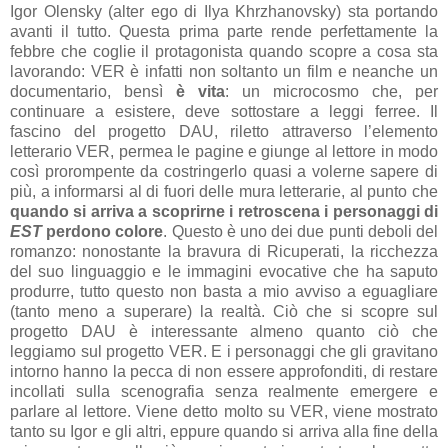
Igor Olensky (alter ego di Ilya Khrzhanovsky) sta portando
avanti il tutto. Questa prima parte rende perfettamente la
febbre che coglie il protagonista quando scopre a cosa sta
lavorando: VER è infatti non soltanto un film e neanche un
documentario, bensì
è vita
: un microcosmo che, per
continuare a esistere, deve sottostare a leggi ferree. Il
fascino del progetto DAU, riletto attraverso l’elemento
letterario VER, permea le pagine e giunge al lettore in modo
così prorompente da costringerlo quasi a volerne sapere di
più, a informarsi al di fuori delle mura letterarie, al punto che
quando si arriva a scoprirne i retroscena i personaggi di
EST
perdono colore
. Questo è uno dei due punti deboli del
romanzo: nonostante la bravura di Ricuperati, la ricchezza
del suo linguaggio e le immagini evocative che ha saputo
produrre, tutto questo non basta a mio avviso a eguagliare
(tanto meno a superare) la realtà. Ciò che si scopre sul
progetto DAU è interessante almeno quanto ciò che
leggiamo sul progetto VER. E i personaggi che gli gravitano
intorno hanno la pecca di non essere approfonditi, di restare
incollati sulla scenografia senza realmente emergere e
parlare al lettore. Viene detto molto su VER, viene mostrato
tanto su Igor e gli altri, eppure quando si arriva alla fine della