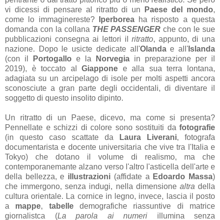
vi dicessi di pensare al ritratto di un
Paese del mondo
,
come lo immaginereste?
Iperborea
ha risposto a questa
domanda con la collana
THE PASSENGER
che con le sue
pubblicazioni consegna ai lettori il
ritratto
, appunto, di una
nazione. Dopo le usicte dedicate all'
Olanda
e all'
Islanda
(con il
Portogallo
e la
Norvegia
in preparazione per il
2019), è toccato al
Giappone
e alla sua terra lontana,
adagiata su un arcipelago di isole per molti aspetti ancora
sconosciute a gran parte degli occidentali, di diventare il
soggetto di questo insolito dipinto.
Un ritratto di un Paese, dicevo, ma come si presenta?
Pennellate e schizzi di colore sono sostituiti da
fotografie
(in questo caso scattate da
Laura Liverani
, fotografa
documentarista e docente universitaria che vive tra l'Italia e
Tokyo) che dotano il volume di realismo, ma che
contemporanemante alzano verso l'altro l'asticella dell'arte e
della bellezza, e
illustrazioni
(affidate a
Edoardo Massa
)
che immergono, senza indugi, nella dimensione
altra
della
cultura orientale. La cornice in legno, invece, lascia il posto
a
mappe
,
tabelle
demografiche riassuntive di matrice
giornalistca (
La parola ai numeri
illumina senza