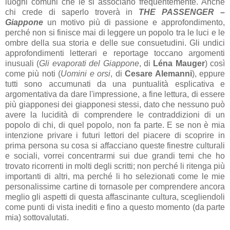
luoghi comuni che le si associano frequentemente. Anche
chi crede di saperlo troverà in
THE PASSENGER –
Giappone
un motivo più di passione e approfondimento,
perché non si finisce mai di leggere un popolo tra le luci e le
ombre della sua storia e delle sue consuetudini. Gli undici
approfondimenti letterari e reportage toccano argomenti
inusuali (
Gli evaporati del Giappone
, di
Léna Mauger
) così
come più noti (
Uomini e orsi
, di
Cesare Alemanni
), eppure
tutti sono accumunati da una puntualità esplicativa e
argomentativa da dare l'impressione, a fine lettura, di essere
più giapponesi dei giapponesi stessi, dato che nessuno può
avere la lucidità di comprendere le contraddizioni di un
popolo di chi, di quel popolo, non fa parte. E se non è mia
intenzione privare i futuri lettori del piacere di scoprire in
prima persona su cosa si affacciano queste finestre culturali
e sociali, vorrei concentrarmi sui due grandi temi che ho
trovato ricorrenti in molti degli scritti; non perché li ritenga più
importanti di altri, ma perché li ho selezionati come le mie
personalissime cartine di tornasole per comprendere ancora
meglio gli aspetti di questa affascinante cultura, scegliendoli
come punti di vista inediti e fino a questo momento (da parte
mia) sottovalutati.