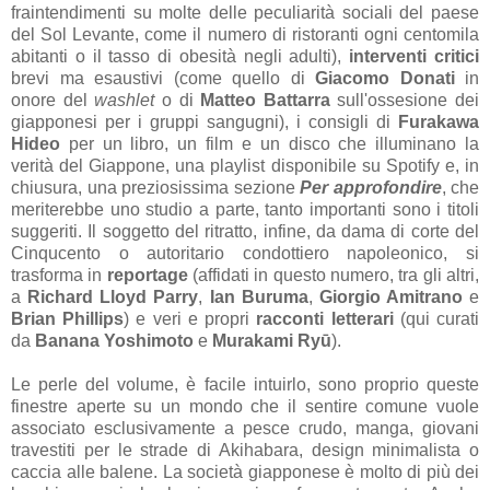
fraintendimenti su molte delle peculiarità sociali del paese
del Sol Levante, come il numero di ristoranti ogni centomila
abitanti o il tasso di obesità negli adulti),
interventi critici
brevi ma esaustivi (come quello di
Giacomo Donati
in
onore del
washlet
o di
Matteo Battarra
sull'ossesione dei
giapponesi per i gruppi sangugni), i consigli di
Furakawa
Hideo
per un libro, un film e un disco che illuminano la
verità del Giappone, una playlist disponibile su Spotify e, in
chiusura, una preziosissima sezione
Per approfondire
, che
meriterebbe uno studio a parte, tanto importanti sono i titoli
suggeriti. Il soggetto del ritratto, infine, da dama di corte del
Cinqucento o autoritario condottiero napoleonico, si
trasforma in
reportage
(affidati in questo numero, tra gli altri,
a
Richard Lloyd Parry
,
Ian Buruma
,
Giorgio Amitrano
e
Brian Phillips
) e veri e propri
racconti letterari
(qui curati
da
Banana Yoshimoto
e
Murakami Ryū
).
Le perle del volume, è facile intuirlo, sono proprio queste
finestre aperte su un mondo che il sentire comune vuole
associato esclusivamente a pesce crudo, manga, giovani
travestiti per le strade di Akihabara, design minimalista o
caccia alle balene. La società giapponese è molto di più dei