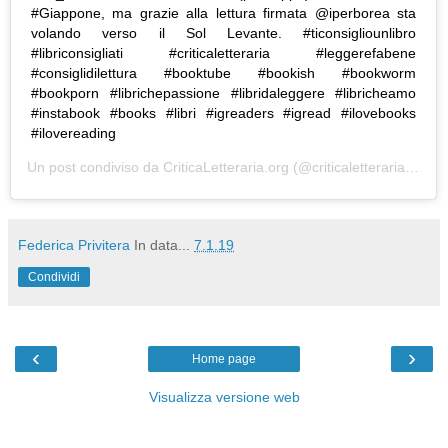
#Giappone, ma grazie alla lettura firmata @iperborea sta
volando verso il Sol Levante. #ticonsigliounlibro
#libriconsigliati #criticaletteraria #leggerefabene
#consiglidilettura #booktube #bookish #bookworm
#bookporn #librichepassione #libridaleggere #libricheamo
#instabook #books #libri #igreaders #igread #ilovebooks
#ilovereading
Un post condiviso da
CriticaLetteraria.org
(@criticaletteraria) in data:
Federica Privitera
In data...
7.1.19
Condividi
‹
›
Home page
Visualizza versione web