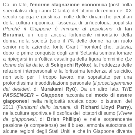
Da un lato, l'
enorme stagnazione economica
(post bolla
speculativa degli anni Ottanta) dell'ultimo decennio del XX
secolo spiega e giustifica molte delle dinamiche peculiari
della cultura nipponica: l'assenza di un'ideologia populista
(
Perché il Giappone è immune al populismo
, di
Ian
Buruma
), un ruolo ancora fortemente minoritario della
donna nella società (solo il 7% delle donne ha un ruolo
senior nelle aziende, fonte Grant Thornton) che, tuttavia,
dopo le prime conquiste degli anni Settanta sembra tornare
a ripiegarsi in un'ottica casalinga della figura femminile (
Le
donne del fai da te
, di
Sekiguchi Ryōko
), la freddezza delle
relazioni interpersonali e la fortissima tendenza al suicidio,
non solo per il troppo lavoro, ma soprattutto per una
profondissima insoddisfazione personale (
Il prosciugamento
dei desideri
, di
Murakami Ryū
). Da un altro lato,
THE
PASSENGER – Giappone
racconta del
modo di essere
giapponesi
nella religiosità arcaica dopo lo tsunami del
2011 (
Fantasmi dello tsunami
, di
Richard Lloyd Parry
),
nella cultura sportiva e filosofica dei lottatori di sumo (
Vivere
da giapponesi
, di
Brian Phillips
) e nella sorprendente
passione (e competenza) per il blues, armonia autoctona di
alcune regioni degli Stati Uniti e che in Giappone diventa