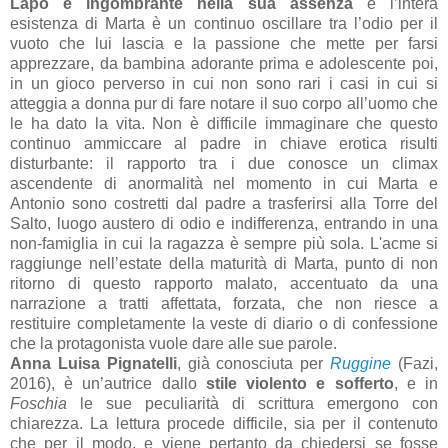
Lapo è ingombrante nella sua assenza
e l’intera
esistenza di Marta è un continuo oscillare tra l’odio per il
vuoto che lui lascia e la passione che mette per farsi
apprezzare, da bambina adorante prima e adolescente poi,
in un gioco perverso in cui non sono rari i casi in cui si
atteggia a donna pur di fare notare il suo corpo all’uomo che
le ha dato la vita. Non è difficile immaginare che questo
continuo ammiccare al padre in chiave erotica risulti
disturbante: il rapporto tra i due conosce un climax
ascendente di anormalità nel momento in cui Marta e
Antonio sono costretti dal padre a trasferirsi alla Torre del
Salto, luogo austero di odio e indifferenza, entrando in una
non-famiglia in cui la ragazza è sempre più sola. L'acme si
raggiunge nell’estate della maturità di Marta, punto di non
ritorno di questo rapporto malato, accentuato da una
narrazione a tratti affettata, forzata, che non riesce a
restituire completamente la veste di diario o di confessione
che la protagonista vuole dare alle sue parole.
Anna Luisa Pignatelli
, già conosciuta per
Ruggine
(Fazi,
2016), è un’autrice dallo
stile violento e sofferto
, e in
Foschia
le sue peculiarità di scrittura emergono con
chiarezza. La lettura procede difficile, sia per il contenuto
che per il modo, e viene pertanto da chiedersi se fosse