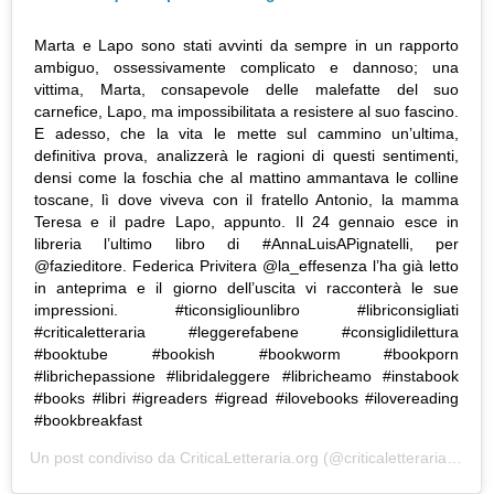
Marta e Lapo sono stati avvinti da sempre in un rapporto
ambiguo, ossessivamente complicato e dannoso; una
vittima, Marta, consapevole delle malefatte del suo
carnefice, Lapo, ma impossibilitata a resistere al suo fascino.
E adesso, che la vita le mette sul cammino un’ultima,
definitiva prova, analizzerà le ragioni di questi sentimenti,
densi come la foschia che al mattino ammantava le colline
toscane, lì dove viveva con il fratello Antonio, la mamma
Teresa e il padre Lapo, appunto. Il 24 gennaio esce in
libreria l’ultimo libro di #AnnaLuisAPignatelli, per
@fazieditore. Federica Privitera @la_effesenza l’ha già letto
in anteprima e il giorno dell’uscita vi racconterà le sue
impressioni. #ticonsigliounlibro #libriconsigliati
#criticaletteraria #leggerefabene #consiglidilettura
#booktube #bookish #bookworm #bookporn
#librichepassione #libridaleggere #libricheamo #instabook
#books #libri #igreaders #igread #ilovebooks #ilovereading
#bookbreakfast
Un post condiviso da
CriticaLetteraria.org
(@criticaletteraria) in data: