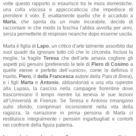
volte questo rapporto si esaurisce tra le mura domestiche,
una colla viscosa e appiccicaticcia che impedisce di
prendere il volo. È esattamente quello che è accaduto a
Marta
, che spinta da un male incurabile, decide di
raccontare in che modo la foschia l’abbia avvolta per anni,
senza permetterle di respirare neanche dopo esserne uscita.
Marta è figlia di
Lapo
, un critico d’arte talmente assorbito dai
suoi quadri da ignorare tutto ciò che lo circonda. Inclusi la
moglie, la fragile
Teresa
che dell’arte amava cogliere gli
aspetti più genuini (preferendo le tele di
Piero di Cosimo
a
quelle eteree e perfette dell’
«unico»
, come lo definiva il
marito,
Piero
, il
della Francesca
autore della
Pala di Brera
),
e i figli
Marta
e
Antonio
, abbandonati a una vita rupestre
alla Lupaia, la cascina nella campagne fiorentine dove
trascorrevano il tempo mentre lui teneva le sue lezioni
all’Università di Firenze. Se Teresa e Antonio rimangono
sullo sfondo, comprimari inconsistenti nella vita della
ragazza, la narrazione in prima persona di Marta ci
restituisce integralmente i pensieri ingarbugliati e contorti
nei confronti della figura paterna.