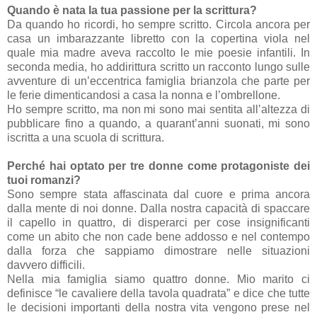
Quando è nata la tua passione per la scrittura?
Da quando ho ricordi, ho sempre scritto. Circola ancora per
casa un imbarazzante libretto con la copertina viola nel
quale mia madre aveva raccolto le mie poesie infantili. In
seconda media, ho addirittura scritto un racconto lungo sulle
avventure di un’eccentrica famiglia brianzola che parte per
le ferie dimenticandosi a casa la nonna e l’ombrellone.
Ho sempre scritto, ma non mi sono mai sentita all’altezza di
pubblicare fino a quando, a quarant’anni suonati, mi sono
iscritta a una scuola di scrittura.
Perché hai optato per tre donne come protagoniste dei
tuoi romanzi?
Sono sempre stata affascinata dal cuore e prima ancora
dalla mente di noi donne. Dalla nostra capacità di spaccare
il capello in quattro, di disperarci per cose insignificanti
come un abito che non cade bene addosso e nel contempo
dalla forza che sappiamo dimostrare nelle situazioni
davvero difficili.
Nella mia famiglia siamo quattro donne. Mio marito ci
definisce “le cavaliere della tavola quadrata” e dice che tutte
le decisioni importanti della nostra vita vengono prese nel