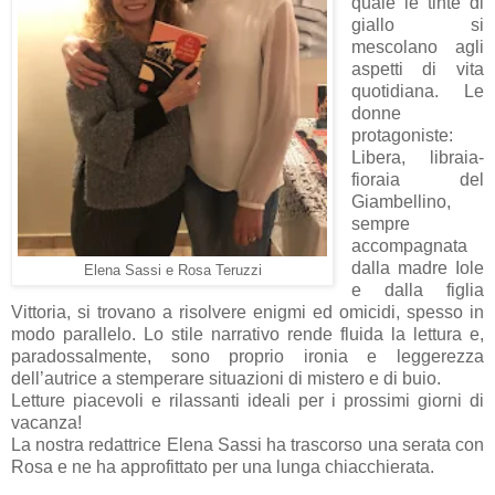
quale le tinte di
giallo si
mescolano agli
aspetti di vita
quotidiana. Le
donne
protagoniste:
Libera, libraia-
fioraia del
Giambellino,
sempre
accompagnata
dalla madre Iole
Elena Sassi e Rosa Teruzzi
e dalla figlia
Vittoria, si trovano a risolvere enigmi ed omicidi, spesso in
modo parallelo. Lo stile narrativo rende fluida la lettura e,
paradossalmente, sono proprio ironia e leggerezza
dell’autrice a stemperare situazioni di mistero e di buio.
Letture piacevoli e rilassanti ideali per i prossimi giorni di
vacanza!
La nostra redattrice Elena Sassi ha trascorso una serata con
Rosa e ne ha approfittato per una lunga chiacchierata.