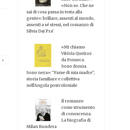
«Non so. Che ne
sai di cosa passa in testa alla
gente»: brillare, assenti al mondo,
assenti a sé stessi, nel romanzo di
Silvia Dai Pra'
«Mi chiamo
Vitória Queiroz
da Fonseca.
Sono donna.
Sono nera»: "Fame di mia madre",
storia familiare e collettiva
nell'Angola postcoloniale
Il romanzo
come strumento
di conoscenza.
La biografia di
Milan Kundera