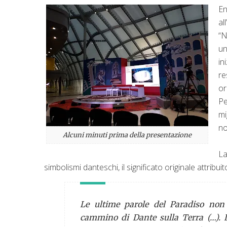
En
al
“N
un
in
re
or
Pe
mi
no
Alcuni minuti prima della presentazione
La
simbolismi danteschi, il significato originale attribui
Le ultime parole del Paradiso non
cammino di Dante sulla Terra (…). D