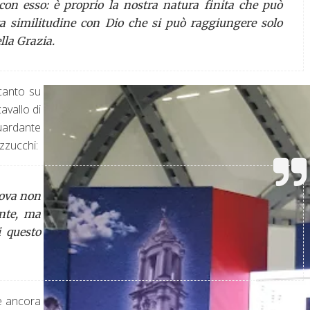
con esso: è proprio la nostra natura finita che può
a similitudine con Dio che si può raggiungere solo
ella Grazia.
canto su
avallo di
guardante
zzucchi:
rova non
ante, ma
i questo
’è ancora