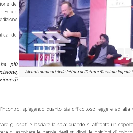
ione dei
or Enrico
edizione
tica del
 ha più
cisione,
Alcuni momenti della lettura dell'attore Massimo Popolizi
zione di
 l’incontro, spiegando quanto sia difficoltoso leggere ad alta
tare gli ospiti e lasciare la sala: quando si affronta un capol
e di ascoltare le parole degli studiosi, le opinioni di color