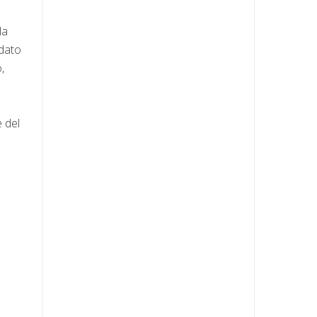
la
dato
,
 del