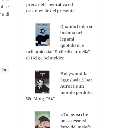
precarietà lavorativa ed
abile
esistenziale del presente
re di
Quando l’odio si
insinua nei
legami
quotidiani e
nell’amicizia: “Stelle di cannella”
di Helga Schneider
Hollywood, la
Jugoslavia, il bar
Aurora e un
mondo perduto:
Wu Ming, "54"
«Tu pensi che
possa essersi
fatto del male?»