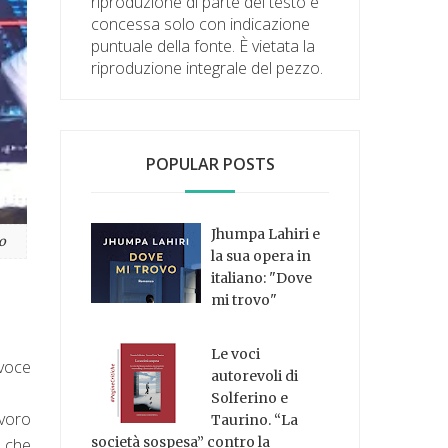
riproduzione di parte del testo è
concessa solo con indicazione
puntuale della fonte. È vietata la
riproduzione integrale del pezzo.
POPULAR POSTS
Jhumpa Lahiri e
o
la sua opera in
italiano: "Dove
mi trovo"
Le voci
 voce
autorevoli di
Solferino e
avoro
Taurino. “La
società sospesa” contro la
o che