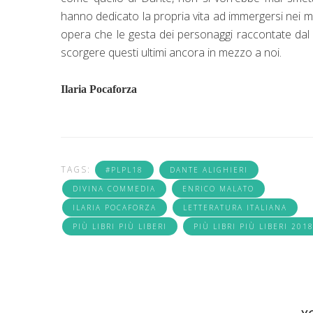
hanno dedicato la propria vita ad immergersi nei mi
opera che le gesta dei personaggi raccontate dal 
scorgere questi ultimi ancora in mezzo a noi.
Ilaria Pocaforza
TAGS:
#PLPL18
DANTE ALIGHIERI
DIVINA COMMEDIA
ENRICO MALATO
ILARIA POCAFORZA
LETTERATURA ITALIANA
PIÙ LIBRI PIÙ LIBERI
PIÙ LIBRI PIÙ LIBERI 201