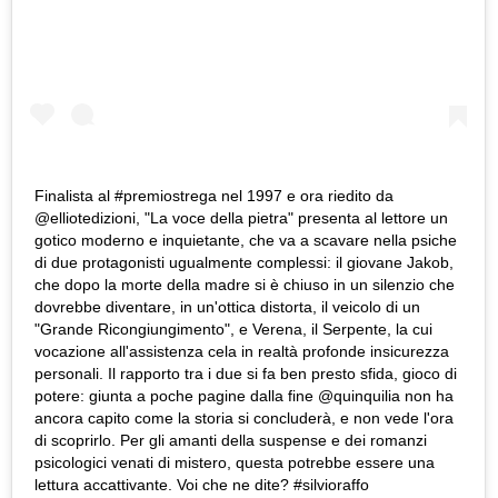
Finalista al #premiostrega nel 1997 e ora riedito da
@elliotedizioni, "La voce della pietra" presenta al lettore un
gotico moderno e inquietante, che va a scavare nella psiche
di due protagonisti ugualmente complessi: il giovane Jakob,
che dopo la morte della madre si è chiuso in un silenzio che
dovrebbe diventare, in un'ottica distorta, il veicolo di un
"Grande Ricongiungimento", e Verena, il Serpente, la cui
vocazione all'assistenza cela in realtà profonde insicurezza
personali. Il rapporto tra i due si fa ben presto sfida, gioco di
potere: giunta a poche pagine dalla fine @quinquilia non ha
ancora capito come la storia si concluderà, e non vede l'ora
di scoprirlo. Per gli amanti della suspense e dei romanzi
psicologici venati di mistero, questa potrebbe essere una
lettura accattivante. Voi che ne dite? #silvioraffo