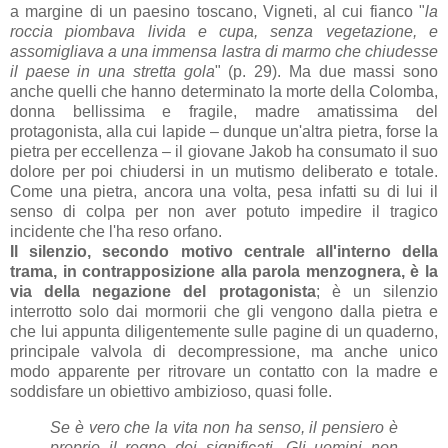
a margine di un paesino toscano, Vigneti, al cui fianco "
la
roccia piombava livida e cupa, senza vegetazione, e
assomigliava a una immensa lastra di marmo che chiudesse
il paese in una stretta gola
" (p. 29). Ma due massi sono
anche quelli che hanno determinato la morte della Colomba,
donna bellissima e fragile, madre amatissima del
protagonista, alla cui lapide – dunque un'altra pietra, forse la
pietra per eccellenza – il giovane Jakob ha consumato il suo
dolore per poi chiudersi in un mutismo deliberato e totale.
Come una pietra, ancora una volta, pesa infatti su di lui il
senso di colpa per non aver potuto impedire il tragico
incidente che l'ha reso orfano.
Il silenzio, secondo motivo centrale all'interno della
trama, in contrapposizione alla parola menzognera, è la
via della negazione del protagonista
; è un silenzio
interrotto solo dai mormorii che gli vengono dalla pietra e
che lui appunta diligentemente sulle pagine di un quaderno,
principale valvola di decompressione, ma anche unico
modo apparente per ritrovare un contatto con la madre e
soddisfare un obiettivo ambizioso, quasi folle.
Se è vero che la vita non ha senso, il pensiero è
proprio il regno dei significati. Gli uomini non