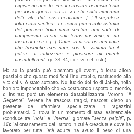
capiscono questo: che il pensiero acquista tanta
più forza quanto più lo si isola dalla cancrena
della vita, dal senso quotidiano. [...] Il segreto è
tutto nella scrittura. La realtà puramente astratta
del pensiero trova nella scrittura una sorta di
compimento: la sua sola forma possibile, il suo
modo di
essere
[...]. Come la pietra ha una voce
che trasmette messaggi, così la scrittura ha il
potere di indirizzare e plasmare gli eventi
cosiddetti reali.
(p. 33, 34; corsivo nel testo)
Ma se la parola può plasmare gli eventi, è forse allora
possibile che questa modifichi l'ineluttabile, restituendo alla
vita chi vi è stato sottratto. Nel lucido delirio di Jakob, nella
barriera impenetrabile che va costruendo rispetto al mondo,
si insinua però
un elemento destabilizzante
: Verena, "
il
Serpente
". Verena ha trascorsi tragici, nascosti dietro un
presente da infermiera specializzata in ragazzini
problematici. Si trova in un momento di stasi esistenziale
(conduce tra "
noia
" e "
inerzia
" giornate "
senza palpiti
", p.
16): l'allontanamento dall'Istituto in cui è cresciuta e dove ha
lavorato per tutta l'età adulta ha avuto il peso di una