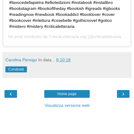
#lavocedellapietra #elliotedizioni #instabook #instalibro
#bookstagram #bookoftheday #bookish #igreads #igbooks
#readingnow #newbook #bookaddict #booklover #cover
#bookcover #inlettura #cosebelle #gothicnovel #gotico
#mistero #mistery #criticaletteraria
Un post condiviso da
CriticaLetteraria.org
(@criticaletteraria) in data:
Carolina Pernigo
In data...
8.10.18
Condividi
‹
›
Home page
Visualizza versione web