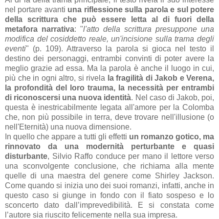
nel portare avanti
una riflessione sulla parola e sul potere
della scrittura che può essere letta al di fuori della
metafora narrativa
: "
l'atto della scrittura presuppone una
modifica del cosiddetto reale, un'incisione sulla trama degli
eventi
" (p. 109). Attraverso la parola si gioca nel testo il
destino dei personaggi, entrambi convinti di poter avere la
meglio grazie ad essa. Ma la parola è anche il luogo in cui,
più che in ogni altro, si rivela
la fragilità di Jakob e Verena,
la profondità del loro trauma, la necessità per entrambi
di riconoscersi una nuova identità
. Nel caso di Jakob, poi,
questa è inestricabilmente legata all'amore per la Colomba
che, non più possibile in terra, deve trovare nell'illusione (o
nell'Eternità) una nuova dimensione.
In quello che appare a tutti gli effetti
un romanzo gotico, ma
rinnovato da una modernità perturbante e quasi
disturbante
, Silvio Raffo conduce per mano il lettore verso
una sconvolgente conclusione, che richiama alla mente
quelle di una maestra del genere come Shirley Jackson.
Come quando si inizia uno dei suoi romanzi, infatti, anche in
questo caso si giunge in fondo con il fiato sospeso e lo
sconcerto dato dall’imprevedibilità. E si constata come
l’autore sia riuscito felicemente nella sua impresa.