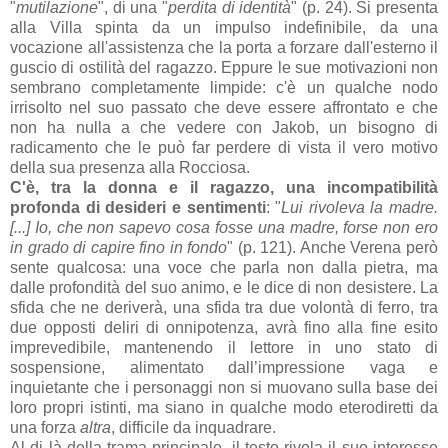
"
mutilazione
", di una "
perdita di identità
" (p. 24). Si presenta
alla Villa spinta da un impulso indefinibile, da una
vocazione all'assistenza che la porta a forzare dall'esterno il
guscio di ostilità del ragazzo. Eppure le sue motivazioni non
sembrano completamente limpide: c'è un qualche nodo
irrisolto nel suo passato che deve essere affrontato e che
non ha nulla a che vedere con Jakob, un bisogno di
radicamento che le può far perdere di vista il vero motivo
della sua presenza alla Rocciosa.
C'è, tra la donna e il ragazzo, una incompatibilità
profonda di desideri e sentimenti
: "
Lui rivoleva la madre.
[...] Io, che non sapevo cosa fosse una madre, forse non ero
in grado di capire fino in fondo
" (p. 121). Anche Verena però
sente qualcosa: una voce che parla non dalla pietra, ma
dalle profondità del suo animo, e le dice di non desistere. La
sfida che ne deriverà, una sfida tra due volontà di ferro, tra
due opposti deliri di onnipotenza, avrà fino alla fine esito
imprevedibile, mantenendo il lettore in uno stato di
sospensione, alimentato dall’impressione vaga e
inquietante che i personaggi non si muovano sulla base dei
loro propri istinti, ma siano in qualche modo eterodiretti da
una forza
altra
, difficile da inquadrare.
Al di là della trama principale, il testo rivela il suo interesse