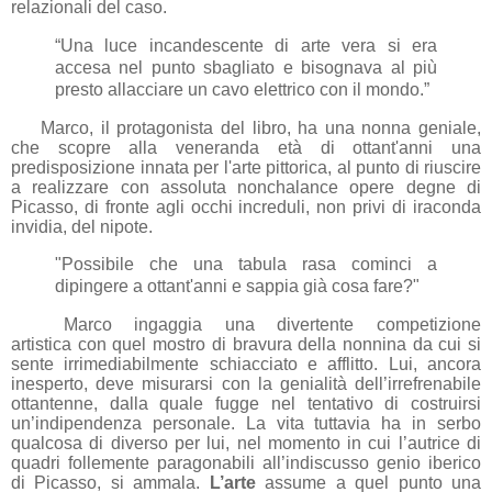
relazionali del caso.
“Una luce incandescente di arte vera si era
accesa nel punto sbagliato e bisognava al più
presto allacciare un cavo elettrico con il mondo.”
Marco, il protagonista del libro, ha una nonna geniale,
che scopre alla veneranda età di ottant'anni una
predisposizione innata per l'arte pittorica, al punto di riuscire
a realizzare con assoluta nonchalance opere degne di
Picasso, di fronte agli occhi increduli, non privi di iraconda
invidia, del nipote.
"Possibile che una tabula rasa cominci a
dipingere a ottant'anni e sappia già cosa fare?"
Marco ingaggia una divertente competizione
artistica
con quel mostro di bravura della nonnina da cui si
sente irrimediabilmente schiacciato e afflitto. Lui, ancora
inesperto, deve misurarsi con la genialità dell’irrefrenabile
ottantenne, dalla quale fugge nel tentativo di costruirsi
un’indipendenza personale. La vita tuttavia ha in serbo
qualcosa di diverso per lui, nel momento in cui l’autrice di
quadri follemente paragonabili all’indiscusso genio iberico
di Picasso, si ammala.
L’arte
assume a quel punto una