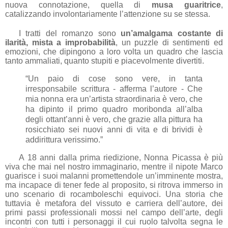
nuova connotazione, quella di
musa guaritrice
,
catalizzando involontariamente l’attenzione su se stessa.
I tratti del romanzo sono
un’amalgama costante di
ilarità, mista a improbabilità
, un puzzle di sentimenti ed
emozioni, che dipingono a loro volta un quadro che lascia
tanto ammaliati, quanto stupiti e piacevolmente divertiti.
“Un paio di cose sono vere, in tanta
irresponsabile scrittura - afferma l’autore -
Che
mia nonna era un’artista straordinaria è vero, che
ha dipinto il primo quadro moribonda all’alba
degli ottant’anni è vero, che grazie alla pittura ha
rosicchiato sei nuovi anni di vita e di brividi è
addirittura verissimo.”
A 18 anni dalla prima riedizione, Nonna Picassa è più
viva che mai nel nostro immaginario, mentre il nipote Marco
guarisce i suoi malanni promettendole un’imminente mostra,
ma incapace di tener fede al proposito, si ritrova immerso in
uno scenario di rocamboleschi equivoci. Una storia che
tuttavia è metafora del vissuto e carriera dell’autore, dei
primi passi professionali mossi nel campo dell’arte, degli
incontri con tutti i personaggi il cui ruolo talvolta segna le