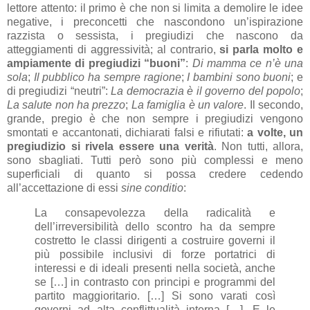
lettore attento: il primo è che non si limita a demolire le idee
negative, i preconcetti che nascondono un’ispirazione
razzista o sessista, i pregiudizi che nascono da
atteggiamenti di aggressività; al contrario,
si parla molto e
ampiamente di pregiudizi “buoni”
:
Di mamma ce n’è una
sola
;
Il pubblico ha sempre ragione
;
I bambini sono buoni
; e
di pregiudizi “neutri”:
La democrazia è il governo del popolo
;
La salute non ha prezzo
;
La famiglia è un valore
. Il secondo,
grande, pregio è che non sempre i pregiudizi vengono
smontati e accantonati, dichiarati falsi e rifiutati:
a volte, un
pregiudizio si rivela essere una verità
. Non tutti, allora,
sono sbagliati. Tutti però sono più complessi e meno
superficiali di quanto si possa credere cedendo
all’accettazione di essi
sine conditio
:
La consapevolezza della radicalità e
dell’irreversibilità dello scontro ha da sempre
costretto le classi dirigenti a costruire governi il
più possibile inclusivi di forze portatrici di
interessi e di ideali presenti nella società, anche
se […] in contrasto con principi e programmi del
partito maggioritario. […] Si sono varati così
governi ad alta conflittualità interna […]. E le