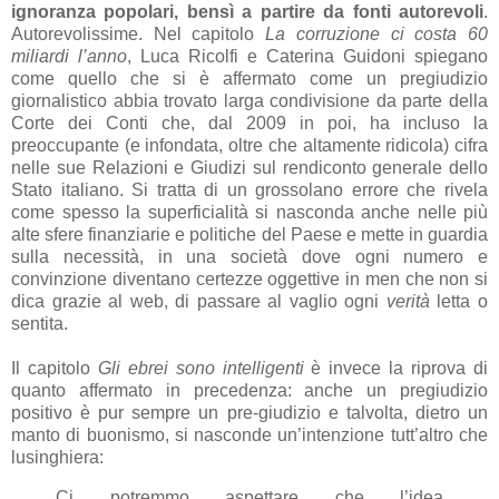
ignoranza popolari, bensì a partire da fonti autorevoli
.
Autorevolissime. Nel capitolo
La corruzione ci costa 60
miliardi l’anno
, Luca Ricolfi e Caterina Guidoni spiegano
come quello che si è affermato come un pregiudizio
giornalistico abbia trovato larga condivisione da parte della
Corte dei Conti che, dal 2009 in poi, ha incluso la
preoccupante (e infondata, oltre che altamente ridicola) cifra
nelle sue Relazioni e Giudizi sul rendiconto generale dello
Stato italiano. Si tratta di un grossolano errore che rivela
come spesso la superficialità si nasconda anche nelle più
alte sfere finanziarie e politiche del Paese e mette in guardia
sulla necessità, in una società dove ogni numero e
convinzione diventano certezze oggettive in men che non si
dica grazie al web, di passare al vaglio ogni
verità
letta o
sentita.
Il capitolo
Gli ebrei sono intelligenti
è invece la riprova di
quanto affermato in precedenza: anche un pregiudizio
positivo è pur sempre un pre-giudizio e talvolta, dietro un
manto di buonismo, si nasconde un’intenzione tutt’altro che
lusinghiera:
Ci potremmo aspettare che l’idea