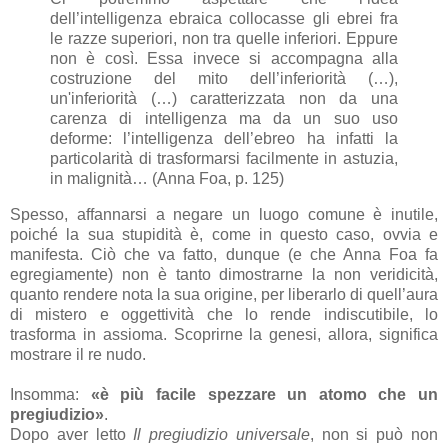
dell’intelligenza ebraica collocasse gli ebrei fra
le razze superiori, non tra quelle inferiori. Eppure
non è così. Essa invece si accompagna alla
costruzione del mito dell’inferiorità (…),
un'inferiorità (…) caratterizzata non da una
carenza di intelligenza ma da un suo uso
deforme: l’intelligenza dell’ebreo ha infatti la
particolarità di trasformarsi facilmente in astuzia,
in malignità… (Anna Foa, p. 125)
Spesso, affannarsi a negare un luogo comune è inutile,
poiché la sua stupidità è, come in questo caso, ovvia e
manifesta. Ciò che va fatto, dunque (e che Anna Foa fa
egregiamente) non è tanto dimostrarne la non veridicità,
quanto rendere nota la sua origine, per liberarlo di quell’aura
di mistero e oggettività che lo rende indiscutibile, lo
trasforma in assioma. Scoprirne la genesi, allora, significa
mostrare il re nudo.
Insomma:
«è più facile spezzare un atomo che un
pregiudizio»
.
Dopo aver letto
Il pregiudizio universale
, non si può non