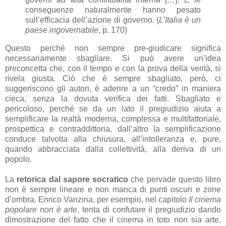
conseguenze naturalmente hanno pesato
sull’efficacia dell’azione di governo.
(
L’Italia è un
paese ingovernabile
, p. 170)
Questo perché non sempre pre-giudicare significa
necessariamente sbagliare. Si può avere un’idea
preconcetta che, con il tempo e con la prova della verità, si
rivela giusta. Ciò che è sempre sbagliato, però, ci
suggeriscono gli autori, è aderire a un “credo” in maniera
cieca, senza la dovuta verifica dei fatti. Sbagliato e
pericoloso, perché se da un lato il pregiudizio aiuta a
semplificare la realtà moderna, complessa e multifattoriale,
prospettica e contraddittoria, dall’altro la semplificazione
conduce talvolta alla chiusura, all’intolleranza e, pure,
quando abbracciata dalla collettività, alla deriva di un
popolo.
La
retorica dal sapore socratico
che pervade questo libro
non è sempre lineare e non manca di punti oscuri e zone
d’ombra. Enrico Vanzina, per esempio, nel capitolo
Il cinema
popolare non è arte
, tenta di confutare il pregiudizio dando
dimostrazione del fatto che il cinema in toto non sia arte,