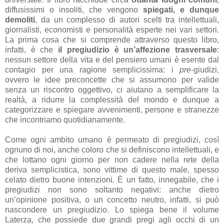
diffusissimi o insoliti, che vengono
spiegati, e dunque
demoliti
, da un complesso di autori scelti tra intellettuali,
giornalisti, economisti e personalità esperte nei vari settori.
La prima cosa che si comprende attraverso questo libro,
infatti, è che
il pregiudizio è un’affezione trasversale
:
nessun settore della vita e del pensiero umani è esente dal
contagio per una ragione semplicissima: i
pre
-giudizi,
ovvero le idee preconcette che si assumono per valide
senza un riscontro oggettivo, ci aiutano a semplificare la
realtà, a ridurre la complessità del mondo e dunque a
categorizzare e spiegare avvenimenti, persone e stranezze
che incontriamo quotidianamente.
Come ogni ambito umano è permeato di pregiudizi, così
ognuno di noi, anche coloro che si definiscono intellettuali, e
che lottano ogni giorno per non cadere nella rete della
deriva semplicistica, sono vittime di questo male, spesso
celato dietro buone intenzioni. È un fatto, innegabile, che i
pregiudizi non sono soltanto negativi: anche dietro
un’opinione positiva, o un concetto neutro, infatti, si può
nascondere un pregiudizio. Lo spiega bene il volume
Laterza, che possiede due grandi pregi agli occhi di un