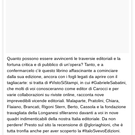
Quanto possono essere avvincenti le traversie editoriali e la
fortuna critica e di pubblico di un'opera? Tanto, e a
confermarcelo c'è questo librino affascinante a cominciare
dalla sua edizione, ancora con i fogli legati da aprire con il
tagliacarte: si tratta di #VistoSiStampi, in cui #GabrieleSabatini,
che molti di voi conosceranno come editor di Carocci e per
varie collaborazioni su riviste online, racconta nove
imprevedibili vicende editoriali. Malaparte, Pratolini, Chiara,
Flaiano, Brancati, Rigoni Stern, Berto, Cassola e la fondazione
travagliata della Longanesi sfileranno davanti a voi in nove
quadri indimenticabili della nostra Italia editoriale. Da non
perdere! Presto sul sito la recensione di @gloriaghioni, che è
tutta tronfia anche per aver scoperto la #ItaloSvevoEdizioni.