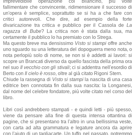
imprevedibile operazione col bilancino, più volte
fallimentare che convincente, ridimensionare il successo di
un'opera è semplice, soprattutto se si ha a che fare con
critici autorevoli. Che dire, ad esempio della forte
divaricazione tra critica e pubblico per il Cassola de
La
ragazza di Bube
? La critica non è stata dalla sua, ma
certamente il pubblico lo ha premiato con lo Strega.
Ma questo breve ma densissimo
Visto si stampi
offre anche
uno sguardo su una letteratura del dopoguerra meno nota, o
nota perlopiù solo di nome, se non si è addetti ai lavori: si
scopre un Brancati diverso da quello fascista della prima ora
nel suo
Il vecchio con gli stivali
; ci si addentra nell'esordio di
Berto con
Il cielo è rosso
, oltre al già citato Rigoni Stern.
Chiude la rassegna di
Visto si stampi
la nascita di una casa
editrice ben connotata fin dalla sua nascita: la Longanesi,
dal nome del celebre fondatore, più volte citato nel corso del
libro.
Libri così andrebbero stampati - e quindi letti - più spesso,
viene da pensare alla fine di questa intensa ottantina di
pagine, che si presentano tra l'altro in una bellissima veste,
con carta ad alta grammatura e legature ancora da aprire
con l'aiuto di un tagliacarte. Un tuffo nel passato, potremmo