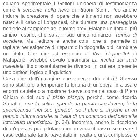
collana sperimentale I Gettoni un'opera di testimonianza
come
Il sergente nella neve
di Rigoni Stern. Può anche
indurre la creazione di opere che altrimenti non sarebbero
nate: è il caso di Longanesi, che durante una passeggiata
richiede al campione delle forme brevi Flaiano un libro di più
ampio respiro, che sarà il suo unico romanzo,
Tempo di
uccidere
. Ma l'editore è anche colui che si permette di
tagliare per esigenze di risparmio in tipografia o di cambiare
un titolo. Che dire ad esempio di
Viva Caporetto!
di
Malaparte: avrebbe dovuto chiamarsi
La rivolta dei santi
maledetti
, titolo assolutamente diverso, in cui era presente
una antitesi logica e linguistica.
Cosa dire dell'immagine che emerge dei critici? Spesso
sono stati loro a temperare la fortuna di un'opera, o a usare
enormi cautele o a mostrare riserve, come nel caso di Piero
Chiara e del suo
Il piatto piange,
perché, come ricorda
Sabatini,
«se la critica spende la parola capolavoro, lo fa
specificando "nel suo genere"; se il libro si impone in un
premio internazionale, si tratta di un concorso dedicato alla
letteratura umoristica»
(p. 34). Insomma, anche la ricezione
di un'opera si può pilotare almeno verso il basso: se creare il
caso editoriale tanto paventato in realtà è una complessa e