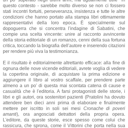
questo contesto - sarebbe molto diverso se non ci fossero
stati incontri fortuiti, perseveranza, insistenza e tutte le altre
condizioni che hanno portato alla stampa libri ottimamente
rappresentativi della loro epoca. È specialmente sul
dopoguerra che si concentra l'indagine di Sabatini, che
compie una scelta vincente: unire al racconto avvincente
della storia editoriale di un romanzo, cenni della sua fortuna
critica, toccando la biografia dell'autore e inserendo citazioni
per rendere più viva la testimonianza.
E il risultato è editorialmente altrettanto efficace: alla fine di
ognuna delle nove vicende editoriali, avrete voglia di vedere
la copertina originale, di acquistare la prima edizione e
aggiungere il libro al vostro scaffale, per prendere parte
almeno a un po' di questa mai scontata catena di cause e
casualità che è l'editoria. A farsi protagonisti delle storie, i
libri e gli autori, ora sostenitori pazienti (Pratolini ha dovuto
attendere ben dieci anni prima di elaborare e finalmente
mettere per iscritto in soli sei mesi
Cronache di poveri
amanti
), ora angosciati detrattori della propria opera.
L'editore, da queste storie, esce spesso come colui che
rassicura, che sprona, come il Vittorini che porta nella sua