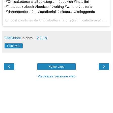
#CriticaLetteraria #Bookstagram #bookish #instalibri
#instabook #book #bookself #writing #writers #editoria
#danonperdere #novitàeditoriali #inlettura #stoleggendo
Un post condiviso da
CriticaLetteraria.org
(@criticaletteraria) in data:
GMGhioni
In data...
2.7.18
Condividi
‹
›
Home page
Visualizza versione web