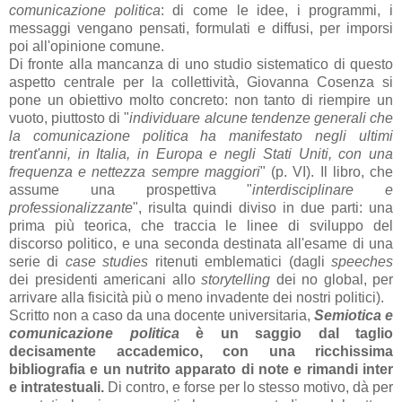
comunicazione politica
: di come le idee, i programmi, i
messaggi vengano pensati, formulati e diffusi, per imporsi
poi all'opinione comune.
Di fronte alla mancanza di uno studio sistematico di questo
aspetto centrale per la collettività, Giovanna Cosenza si
pone un obiettivo molto concreto: non tanto di riempire un
vuoto, piuttosto di "
individuare alcune tendenze generali che
la comunicazione politica ha manifestato negli ultimi
trent'anni, in Italia, in Europa e negli Stati Uniti, con una
frequenza e nettezza sempre maggiori
" (p. VI). Il libro, che
assume una prospettiva "
interdisciplinare e
professionalizzante
", risulta quindi diviso in due parti: una
prima più teorica, che traccia le linee di sviluppo del
discorso politico, e una seconda destinata all'esame di una
serie di
case studies
ritenuti emblematici (dagli
speeches
dei presidenti americani allo
storytelling
dei no global, per
arrivare alla fisicità più o meno invadente dei nostri politici).
Scritto non a caso da una docente universitaria,
Semiotica e
comunicazione politica
è un saggio dal taglio
decisamente accademico, con una ricchissima
bibliografia e un nutrito apparato di note e rimandi inter
e intratestuali.
Di contro, e forse per lo stesso motivo, dà per