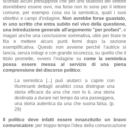
scontati alcuni presupposti che per uno studioso del settore
dovrebbero essere ovvi, ma forse non lo sono per il lettore
comune, per esempio cosa sia la semiotica, quali i suoi
obiettivi e campi d'indagine.
Non avrebbe forse guastato,
in uno scritto che entra subito nel vivo della questione,
una introduzione generale all'argomento "per profani"
, e
magari anche una conclusione sommativa, utile per tirare le
fila e mettere alcuni punti fermi dopo la sezione
esemplificativa. Questo non avviene perché l'autrice si
lancia, senza indugi e con grande sicurezza, su quello che il
titolo promette, ovvero l'indagine su
come la semiotica
possa essere messa al servizio di una piena
comprensione del discorso politico
:
La semiotica [...] può aiutarci a capire con
illuminanti dettagli analitici cosa distingue una
storia efficace da una che non lo è, una storia
destinata a durare nel tempo da una passeggera,
una storia autentica da una che suona falsa. (p.
29)
Il politico deve infatti essere innanzitutto un bravo
comunicatore
: per troppo tempo l'idea della comunicazione