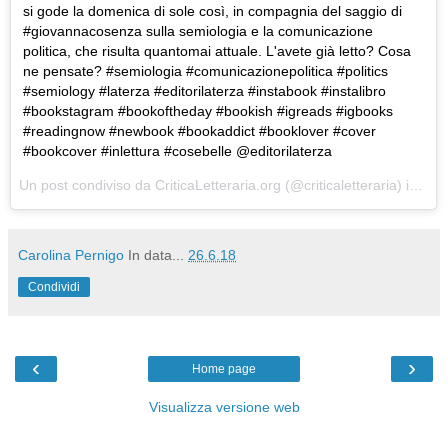
si gode la domenica di sole così, in compagnia del saggio di
#giovannacosenza sulla semiologia e la comunicazione
politica, che risulta quantomai attuale. L'avete già letto? Cosa
ne pensate? #semiologia #comunicazionepolitica #politics
#semiology #laterza #editorilaterza #instabook #instalibro
#bookstagram #bookoftheday #bookish #igreads #igbooks
#readingnow #newbook #bookaddict #booklover #cover
#bookcover #inlettura #cosebelle @editorilaterza
Un post condiviso da
CriticaLetteraria.org
(@criticaletteraria) in data:
Carolina Pernigo
In data...
26.6.18
Condividi
‹
›
Home page
Visualizza versione web