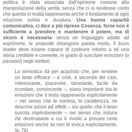
politica è stata associata dall'opinione comune alla
manipolazione della verità, senza che ci si rendesse conto
che questa in realtà rappresenta anche il fondamento di ogni
relazione solida e duratura.
Una buona capacità
comunicativa, ci dice a più riprese Cosenza, forse non è
sufficiente a prendere e mantenere il potere, ma di
sicuro è necessaria
: senza un linguaggio adatto ad
esprimerle, le proposte rimangono parola morta. Il buon
leader deve essere capace di costruire intorno a sé una
storia credibile e coerente, in grado di suscitare emozioni (o
passioni
) negli elettori:
La semiotica dà per acquisito che, per rendere
un testo
efficace
– e cioè, a seconda dei casi,
interessante, piacevole, stimolante, facile da
ricordare, convincente –, siano importanti sia le
emozioni che il testo rappresenta
esplicitamente
– nel senso che le nomina, le caratterizza, ne
descrive azioni ed effetti – sia quelle che il testo
suscita
implicitamente
– nel senso che induce
i/le destinatari/e a cui è rivolto a provare certe
emozioni anche se non le evoca esplicitamente.
(p. 76)