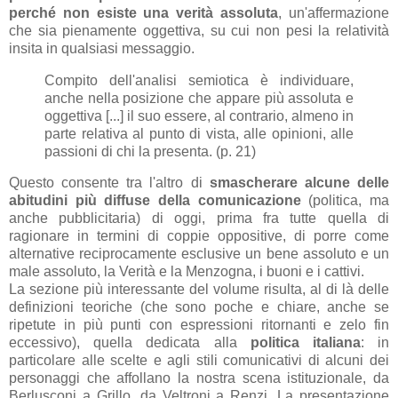
perché non esiste una verità assoluta
, un'affermazione
che sia pienamente oggettiva, su cui non pesi la relatività
insita in qualsiasi messaggio.
Compito dell'analisi semiotica è individuare,
anche nella posizione che appare più assoluta e
oggettiva [...] il suo essere, al contrario, almeno in
parte relativa al punto di vista, alle opinioni, alle
passioni di chi la presenta. (p. 21)
Questo consente tra l'altro di
smascherare alcune delle
abitudini più diffuse della comunicazione
(politica, ma
anche pubblicitaria) di oggi, prima fra tutte quella di
ragionare in termini di coppie oppositive, di porre come
alternative reciprocamente esclusive un bene assoluto e un
male assoluto, la Verità e la Menzogna, i buoni e i cattivi.
La sezione più interessante del volume risulta, al di là delle
definizioni teoriche (che sono poche e chiare, anche se
ripetute in più punti con espressioni ritornanti e zelo fin
eccessivo), quella dedicata alla
politica italiana
: in
particolare alle scelte e agli stili comunicativi di alcuni dei
personaggi che affollano la nostra scena istituzionale, da
Berlusconi a Grillo, da Veltroni a Renzi. La presentazione