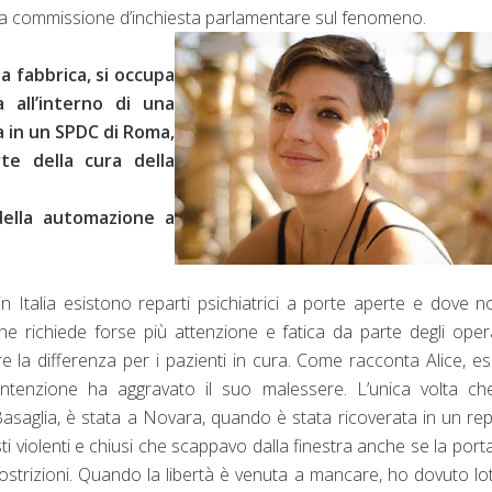
 una commissione d’inchiesta parlamentare sul fenomeno.
na fabbrica, si occupa
 all’interno di una
a in un SPDC di Roma,
rte della cura della
della automazione a
talia esistono reparti psichiatrici a porte aperte e dove n
che richiede forse più attenzione e fatica da parte degli oper
e la differenza per i pazienti in cura. Come racconta Alice, e
ntenzione ha aggravato il suo malessere. L’unica volta ch
 Basaglia, è stata a Novara, quando è stata ricoverata in un re
ti violenti e chiusi che scappavo dalla finestra anche se la port
ostrizioni. Quando la libertà è venuta a mancare, ho dovuto lo