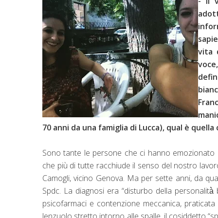
- Il
adot
info
sapie
vita
voce
defi
bianc
Franc
manic
70 anni da una famiglia di Lucca), qual è quell
Sono tante le persone che ci hanno emozionato e 
che più di tutte racchiude il senso del nostro lavoro
Camogli, vicino Genova. Ma per sette anni, da qu
Spdc. La diagnosi era “disturbo della personalità̀
psicofarmaci e contenzione meccanica, praticata 
lenzuolo stretto intorno alle spalle, il cosiddetto “s