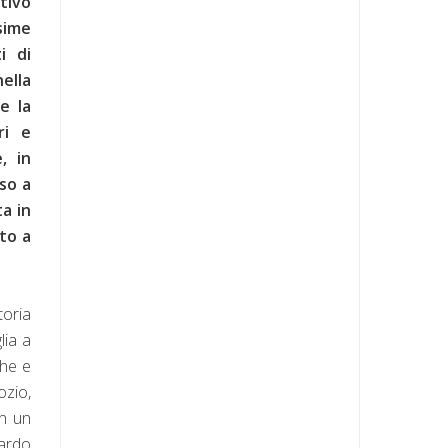
tivo
sime
i di
ella
e la
ri e
, in
so a
a in
to a
toria
lia a
che e
ozio,
on un
oardo