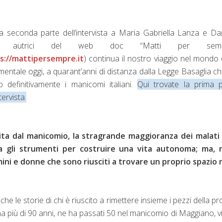
a seconda parte dell’intervista a Maria Gabriella Lanza e Da
a, autrici del web doc “Matti per sempr
s://mattipersempre.it
) continua il nostro viaggio nel mondo 
mentale oggi, a quarant’anni di distanza dalla Legge Basaglia c
o definitivamente i manicomi italiani.
Qui trovate la prima p
ntervista.
ita dal manicomio, la stragrande maggioranza dei malati
a gli strumenti per costruire una vita autonoma; ma, n
mini e donne che sono riusciti a trovare un proprio spazio 
le storie di chi è riuscito a rimettere insieme i pezzi della pr
ha più di 90 anni, ne ha passati 50 nel manicomio di Maggiano, v