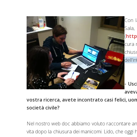
Con l
Sal
(
http
cura 
chius
dell'i
- Usc
avev
vostra ricerca, avete incontrato casi felici, uo
società civile?
Nel nostro web doc abbiamo voluto raccontare anche 
vita dopo la chiusura dei manicomi. Lido, che oggi 