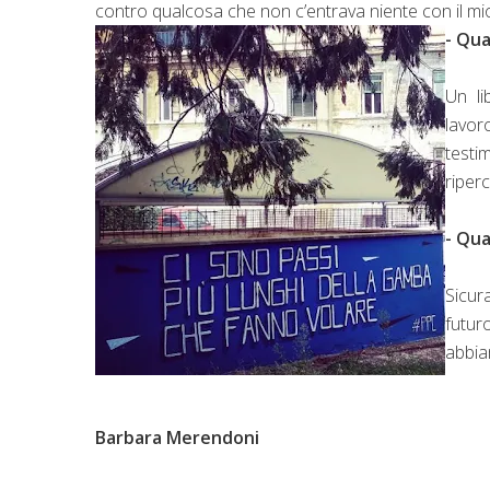
contro qualcosa che non c’entrava niente con il mio
- Qua
Un li
lavor
testi
riperc
- Qua
Sicur
futur
abbia
Barbara Merendoni