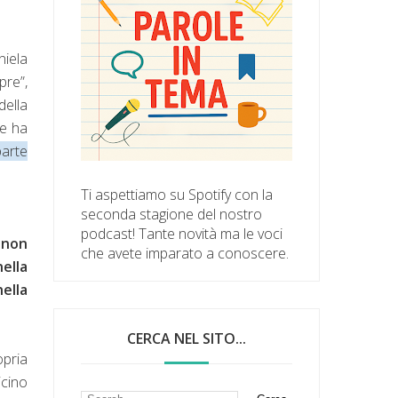
niela
e”,
della
he ha
arte
Ti aspettiamo su Spotify con la
seconda stagione del nostro
podcast! Tante novità ma le voci
 non
che avete imparato a conoscere.
ella
nella
CERCA NEL SITO...
opria
icino