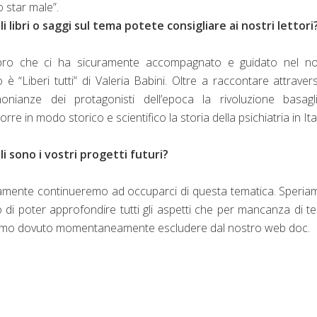
 star male”.
li libri o saggi sul tema potete consigliare ai nostri lettori
bro che ci ha sicuramente accompagnato e guidato nel no
o è “Liberi tutti” di Valeria Babini. Oltre a raccontare attraver
monianze dei protagonisti dell’epoca la rivoluzione basagl
orre in modo storico e scientifico la storia della psichiatria in Ital
li sono i vostri progetti futuri?
amente continueremo ad occuparci di questa tematica.
Speria
o di poter approfondire tutti gli aspetti che per mancanza di 
mo dovuto momentaneamente escludere dal nostro web doc.