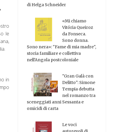
di Helga Schneider
?
«Mi chiamo
stro
Vitória Queiroz
so le
da Fonseca.
Sono donna.
iana,
Sono nera»: "Fame di mia madre",
ia.
storia familiare e collettiva
nell'Angola postcoloniale
"Gran Galà con
mo in
Delitto": Simone
tempo
Tempia debutta
nel romanzo tra
sceneggiati anni Sessanta e
omicidi di carta
Le voci
autorevoli di