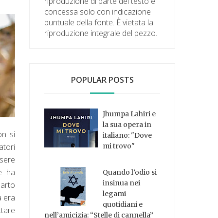
riproduzione di parte del testo è
concessa solo con indicazione
puntuale della fonte. È vietata la
riproduzione integrale del pezzo.
POPULAR POSTS
Jhumpa Lahiri e
la sua opera in
on si
italiano: "Dove
atori
mi trovo"
ssere
e ha
Quando l’odio si
insinua nei
parto
legami
a era
quotidiani e
ttare
nell’amicizia: “Stelle di cannella”