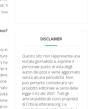
é. Il
a sua
tivo?
DISCLAIMER
si in
tture
Questo sito non rappresenta una
testata giornalistica, esprime il
hi ha
personale punto di vista degli
mpi e
autori dei post e viene aggiornato
edere
senza alcuna periodicità. Non
ione.
può pertanto considerarsi un
inato
prodotto editoriale ai sensi della
legge n.62 del 2001. Tutti gli
ssità
articoli pubblicati sono proprietà
sione
di CriticaLetteraria.org. La
marzo