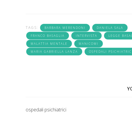
TAGS:
BARBARA MERENDONI
DANIELA SALA
FRANCO BASAGLIA
INTERVISTA
LEGGE BASA
MALATTIA MENTALE
MANICOMI
MARIA GABRIELLA LANZA
OSPEDALI PSICHIATRIC
Y
ospedali psichiatrici