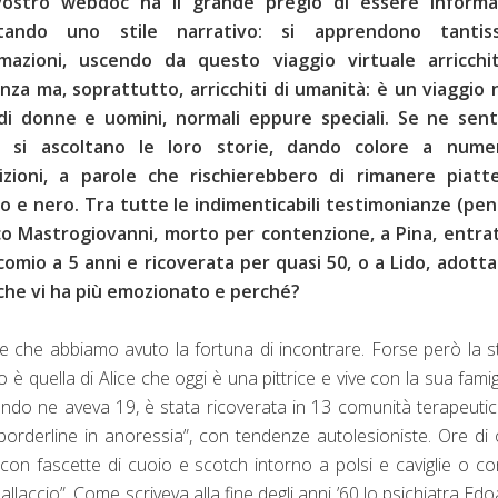
 vostro webdoc ha il grande pregio di essere informa
tando uno stile narrativo: si apprendono tantis
rmazioni, uscendo da questo viaggio virtuale arricchit
nza ma, soprattutto, arricchiti di umanità: è un viaggio n
 di donne e uomini, normali eppure speciali. Se ne sent
, si ascoltano le loro storie, dando colore a nume
nizioni, a parole che rischierebbero di rimanere piatte
o e nero. Tra tutte le indimenticabili testimonianze (pen
o Mastrogiovanni, morto per contenzione, a Pina, entrat
omio a 5 anni e ricoverata per quasi 50, o a Lido, adotta
a che vi ha più emozionato e perché?
che abbiamo avuto la fortuna di incontrare. Forse però la s
 è quella di Alice che oggi è una pittrice e vive con la sua famig
ando ne aveva 19, è stata ricoverata in 13 comunità terapeuti
 borderline in anoressia”, con tendenze autolesioniste. Ore di 
con fascette di cuoio e scotch intorno a polsi e caviglie o c
pallaccio”. Come scriveva alla fine degli anni ’60 lo psichiatra Ed