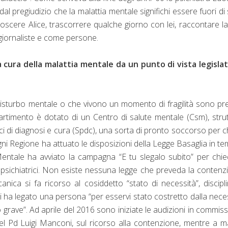
dal pregiudizio che la malattia mentale significhi essere fuori di s
scere Alice, trascorrere qualche giorno con lei, raccontare l
 giornaliste e come persone.
a cura della malattia mentale da un punto di vista legisla
isturbo mentale o che vivono un momento di fragilità sono pre
artimento è dotato di un Centro di salute mentale (Csm), stru
trici di diagnosi e cura (Spdc), una sorta di pronto soccorso per c
gni Regione ha attuato le disposizioni della Legge Basaglia in te
entale ha avviato la campagna “E tu slegalo subito” per chi
i psichiatrici. Non esiste nessuna legge che preveda la contenz
anica si fa ricorso al cosiddetto “stato di necessità”, discipl
chi ha legato una persona “per esservi stato costretto dalla nece
no grave”. Ad aprile del 2016 sono iniziate le audizioni in commis
del Pd Luigi Manconi, sul ricorso alla contenzione, mentre a 