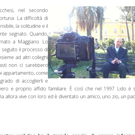
cchesi, nel secondo
rtuna. La difficoltà di
ibile, la solitudine e il
nte segnato. Quando,
ternato a Maggiano. Lo
a seguito il processo di
sieme ad altri colleghi
imasti non ci sarebbero
uppi appartamento, come
grado di accoglierli e
vero e proprio affido familiare. È così che nel 1997 Lido è 
 Da allora vive con loro ed è diventato un amico, uno zio, un pa