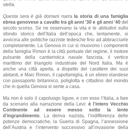
stella
.
Questa sera è già domani
narra
la storia di una famiglia
ebrea genovese a cavallo tra gli anni ‘30 e gli anni ‘40
del
secolo scorso. Se ne osservano la vita e le abitudini sullo
sfondo storico dell’Italia dell’epoca che, lentamente, si
avvicina alle politiche razziste tedesche fino ad abbracciarle
completamente. La Genova in cui si muovono i componenti
della famiglia Rimon è la città portuale del regime, il motore
pulsante della cantieristica navale fascista, il vertice
marittimo del triangolo industriale del Nord Italia. Ma è
anche una città aperta, a dispetto del carattere dei suoi
abitanti, e Marc Rimon, il capofamiglia, è un ebreo olandese
con passaporto britannico, poliglotta e cittadino del mondo
che in quella Genova si sente a casa.
Ma non è solo il capoluogo ligure, e con esso l’Italia, a fare
da scenario alla narrazione della Levi:
è l’intero Vecchio
Continente ad essere messo sotto la lente
d’ingrandimento
. La deriva nazista, l’indifferenza delle
potenze democratiche, la Guerra di Spagna, l’annessione
dell’Austria e l’intervento successivo all’invasione della