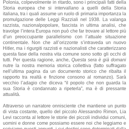
Polonia, colpevolmente in ritardo, sono i principali fatti della
Storia europea che si intervallano a quelli della Storia
italiana, tra i quali assume un ruolo di primaria importanza la
promulgazione delle Leggi Razziali nel 1938. La valanga
razzista, nazionalpopolare, fascista in ultima analisi, che
travolge l’intera Europa non può che far trovare al lettore più
d’un preoccupante parallelismo con l’attuale situazione
continentale. Non che all’orizzonte s’intraveda un nuovo
Hitler, ma i rigurgiti razzisti e nazionalisti che caratterizzano
questa fase della nostra vita comune sono sotto gli occhi di
tutti. Per questa ragione, anche,
Questa sera è già domani
nutre la nostra memoria storica collettiva (fatto suffragato
nell’ultima pagina da un documento storico che ribalta il
rapporto tra realtà e finzione consono al romanzo). Sarà
vecchio l’adagio che diceva “il popolo che non guarda la
sua Storia è condannato a ripeterla”, ma è di pressante
attualità.
Attraverso un narratore onnisciente che mantiene un punto
di vista costante, quello del piccolo Alessandro Rimon, Lia
Levi racconta al lettore le storie dei piccoli individui comuni,
uomini e donne come possiamo essere noi che leggiamo e
scriviamo questi appunti, i cui destini sono determinati dalla