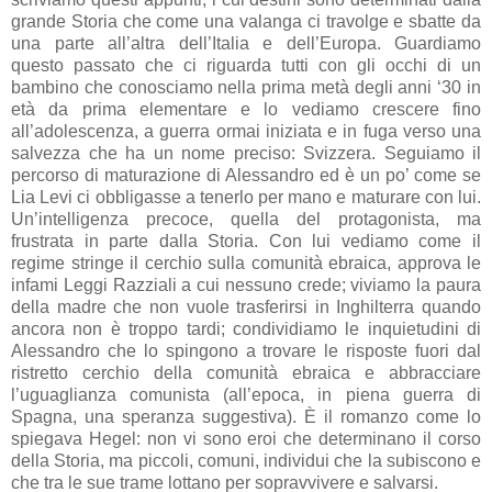
grande Storia che come una valanga ci travolge e sbatte da
una parte all’altra dell’Italia e dell’Europa. Guardiamo
questo passato che ci riguarda tutti con gli occhi di un
bambino che conosciamo nella prima metà degli anni ‘30 in
età da prima elementare e lo vediamo crescere fino
all’adolescenza, a guerra ormai iniziata e in fuga verso una
salvezza che ha un nome preciso: Svizzera. Seguiamo il
percorso di maturazione di Alessandro ed è un po’ come se
Lia Levi ci obbligasse a tenerlo per mano e maturare con lui.
Un’intelligenza precoce, quella del protagonista, ma
frustrata in parte dalla Storia. Con lui vediamo come il
regime stringe il cerchio sulla comunità ebraica, approva le
infami Leggi Razziali a cui nessuno crede; viviamo la paura
della madre che non vuole trasferirsi in Inghilterra quando
ancora non è troppo tardi; condividiamo le inquietudini di
Alessandro che lo spingono a trovare le risposte fuori dal
ristretto cerchio della comunità ebraica e abbracciare
l’uguaglianza comunista (all’epoca, in piena guerra di
Spagna, una speranza suggestiva). È il romanzo come lo
spiegava Hegel: non vi sono eroi che determinano il corso
della Storia, ma piccoli, comuni, individui che la subiscono e
che tra le sue trame lottano per sopravvivere e salvarsi.