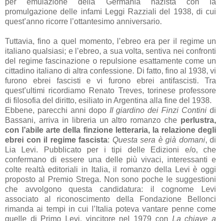
per emulazione della Germania nazista con la
promulgazione delle infami Leggi Razziali del 1938, di cui
quest’anno ricorre l’ottantesimo anniversario.
Tuttavia, fino a quel momento, l’ebreo era per il regime un
italiano qualsiasi; e l’ebreo, a sua volta, sentiva nei confronti
del regime fascinazione o repulsione esattamente come un
cittadino italiano di altra confessione. Di fatto, fino al 1938, vi
furono ebrei fascisti e vi furono ebrei antifascisti. Tra
quest’ultimi ricordiamo Renato Treves, torinese professore
di filosofia del diritto, esiliato in Argentina alla fine del 1938.
Ebbene, parecchi anni dopo
Il giardino dei Finzi Contini
di
Bassani, arriva in libreria un altro romanzo che
perlustra,
con l’abile arte della finzione letteraria, la relazione degli
ebrei con il regime fascista
:
Questa sera è già domani
, di
Lia Levi. Pubblicato per i tipi delle Edizioni e/o, che
confermano di essere una delle più vivaci, interessanti e
colte realtà editoriali in Italia, il romanzo della Levi è oggi
proposto al Premio Strega. Non sono poche le suggestioni
che avvolgono questa candidatura: il cognome Levi
associato al riconoscimento della Fondazione Bellonci
rimanda ai tempi in cui l’Italia poteva vantare penne come
quelle di Primo Levi, vincitore nel 1979 con
La chiave a