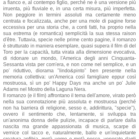
a fianco e, al contempo figlio, perché ne è una versione più
irruenta, più fluviale e, in una certa misura, più imperfetta.
Non peggiore in termini assoluti ma certamente meno
centrata e focalizzata, anche per una mole di pagine forse
eccessiva per una storia che, a conti fatti, ha proprio nella
sua estrema (e romantica) semplicità la sua stessa raison
d'être. Tuttavia, specie nelle prime cento pagine, il romanzo
è strutturato in maniera esemplare, quasi supera il film di del
Toro per la capacità, tutta virata alla dimensione evocativa,
di ridonare un mondo, l'America degli anni Cinquanta-
Sessanta vista per com'era, e non come nel semplice, e un
po' riduttivo, diorama "lindo&pinto" ben presente nella
memoria collettiva: un'America così famigliare eppur così
mostruosa, sì un po' Happy Days ma anche un po' Julie
Adams nel Mostro della Laguna Nera.
Il romanzo (e il film) affrontano il tema dell'amore, virato però
nella sua connotazione più assoluta e mostruosa (perché
non ha barriera di religione, sesso e, addirittura, "specie"),
ovvero il sentimento che, lentamente, si sviluppa tra
un'anonima donna delle pulizie, incapace di parlare dalla
nascita ma grande appassionata di musica, scarpe di
vernice col tacco e, naturalmente, ballo e un'inquietante
creatura anfibia, metà uomo e metà pesce, venerato dagli