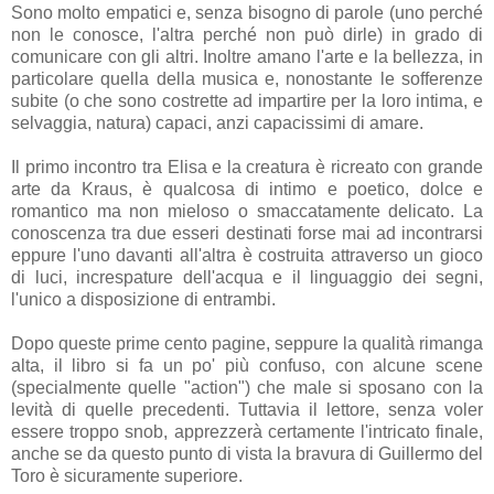
Sono molto empatici e, senza bisogno di parole (uno perché
non le conosce, l'altra perché non può dirle) in grado di
comunicare con gli altri. Inoltre amano l'arte e la bellezza, in
particolare quella della musica e, nonostante le sofferenze
subite (o che sono costrette ad impartire per la loro intima, e
selvaggia, natura) capaci, anzi capacissimi di amare.
Il primo incontro tra Elisa e la creatura è ricreato con grande
arte da Kraus, è qualcosa di intimo e poetico, dolce e
romantico ma non mieloso o smaccatamente delicato. La
conoscenza tra due esseri destinati forse mai ad incontrarsi
eppure l'uno davanti all'altra è costruita attraverso un gioco
di luci, increspature dell'acqua e il linguaggio dei segni,
l'unico a disposizione di entrambi.
Dopo queste prime cento pagine, seppure la qualità rimanga
alta, il libro si fa un po' più confuso, con alcune scene
(specialmente quelle "action") che male si sposano con la
levità di quelle precedenti. Tuttavia il lettore, senza voler
essere troppo snob, apprezzerà certamente l'intricato finale,
anche se da questo punto di vista la bravura di Guillermo del
Toro è sicuramente superiore.