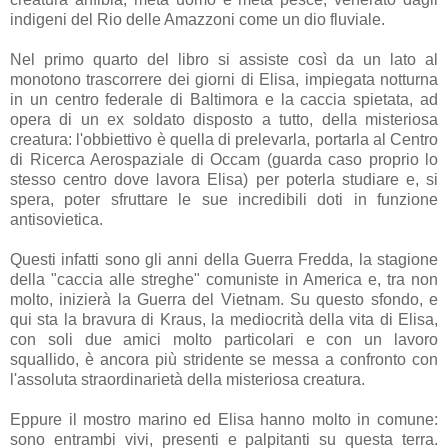
indigeni del Rio delle Amazzoni come un dio fluviale.
Nel primo quarto del libro si assiste così da un lato al
monotono trascorrere dei giorni di Elisa, impiegata notturna
in un centro federale di Baltimora e la caccia spietata, ad
opera di un ex soldato disposto a tutto, della misteriosa
creatura: l'obbiettivo è quella di prelevarla, portarla al Centro
di Ricerca Aerospaziale di Occam (guarda caso proprio lo
stesso centro dove lavora Elisa) per poterla studiare e, si
spera, poter sfruttare le sue incredibili doti in funzione
antisovietica.
Questi infatti sono gli anni della Guerra Fredda, la stagione
della "caccia alle streghe" comuniste in America e, tra non
molto, inizierà la Guerra del Vietnam. Su questo sfondo, e
qui sta la bravura di Kraus, la mediocrità della vita di Elisa,
con soli due amici molto particolari e con un lavoro
squallido, è ancora più stridente se messa a confronto con
l'assoluta straordinarietà della misteriosa creatura.
Eppure il mostro marino ed Elisa hanno molto in comune:
sono entrambi vivi, presenti e palpitanti su questa terra.