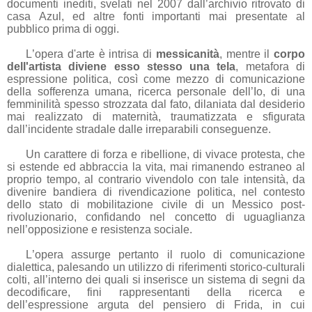
documenti inediti, svelati nel 2007 dall’archivio ritrovato di
casa Azul, ed altre fonti importanti mai presentate al
pubblico prima di oggi.
L’opera d'arte è intrisa di
messicanità
, mentre il
corpo
dell'artista diviene esso stesso una tela
, metafora di
espressione politica, così come mezzo di comunicazione
della sofferenza umana, ricerca personale dell’Io, di una
femminilità spesso strozzata dal fato, dilaniata dal desiderio
mai realizzato di maternità, traumatizzata e sfigurata
dall’incidente stradale dalle irreparabili conseguenze.
Un carattere di forza e ribellione, di vivace protesta, che
si estende ed abbraccia la vita, mai rimanendo estraneo al
proprio tempo, al contrario vivendolo con tale intensità, da
divenire bandiera di rivendicazione politica,
nel contesto
dello stato di mobilitazione civile di un Messico post-
rivoluzionario, confidando nel concetto
di uguaglianza
nell’opposizione e resistenza sociale.
L’opera assurge pertanto il ruolo di comunicazione
dialettica, palesando un utilizzo di riferimenti storico-culturali
colti, all’interno dei quali si inserisce un sistema di segni da
decodificare, fini rappresentanti della ricerca e
dell’espressione arguta del pensiero di Frida, in cui