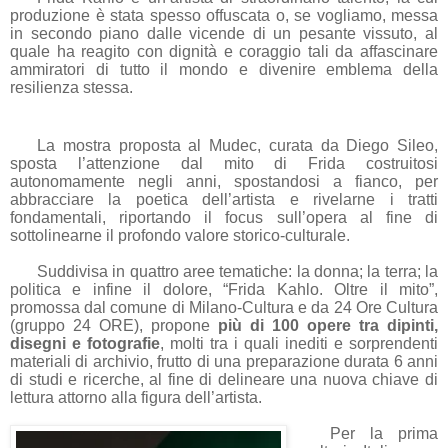
produzione è stata spesso offuscata o, se vogliamo, messa
in secondo piano dalle vicende di un pesante vissuto, al
quale ha reagito con dignità e coraggio tali da affascinare
ammiratori di tutto il mondo e divenire emblema della
resilienza stessa.
La mostra proposta al Mudec,
curata da Diego Sileo,
sposta l’attenzione dal mito di Frida costruitosi
autonomamente negli anni, spostandosi a fianco, per
abbracciare la poetica dell’artista e rivelarne i tratti
fondamentali, riportando il focus sull’opera al fine di
sottolinearne il profondo valore storico-culturale.
Suddivisa in quattro aree tematiche: la donna; la terra; la
politica e infine il dolore, “Frida Kahlo. Oltre il mito”,
promossa dal comune di Milano-Cultura e da 24 Ore Cultura
(gruppo 24 ORE), propone
più di 100 opere tra dipinti,
disegni e fotografie
, molti tra i quali inediti e sorprendenti
materiali di archivio, frutto di una preparazione durata 6 anni
di studi e ricerche, al fine di delineare una nuova chiave di
lettura attorno alla figura dell’artista.
Per la prima