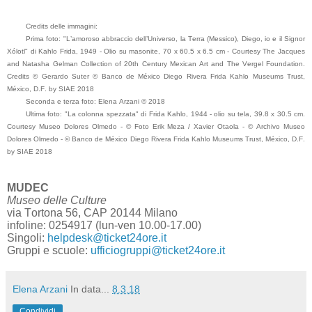
Credits delle immagini:
Prima foto: "
L’amoroso abbraccio dell’Universo, la Terra (Messico), Diego, io e il Signor
Xólotl" di
Kahlo Frida, 1
949 - Olio su masonite, 70 x 60.5 x 6.5 cm - Courtesy The Jacques
and Natasha Gelman Collection of 20th Century Mexican Art and The Vergel Foundation.
Credits © Gerardo Suter © Banco de México Diego Rivera Frida Kahlo Museums Trust,
México, D.F. by SIAE 2018
Seconda e terza foto: Elena Arzani © 2018
Ultima foto:
"
La colonna spezzata" di
Frida Kahlo, 1944 - olio su tela, 39.8 x 30.5 cm.
Courtesy
Museo Dolores Olmedo -
© Foto Erik Meza / Xavier Otaola - © Archivo Museo
Dolores Olmedo -
© Banco de México Diego Rivera Frida Kahlo Museums Trust, México, D.F.
by SIAE 2018
MUDEC
Museo delle Culture
via Tortona 56, CAP 20144 Milano
infoline:
0254917 (lun-ven 10.00-17.00)
Singoli:
helpdesk@ticket24ore.it
Gruppi e scuole:
ufficiogruppi@ticket24ore.it
Elena Arzani
In data...
8.3.18
Condividi