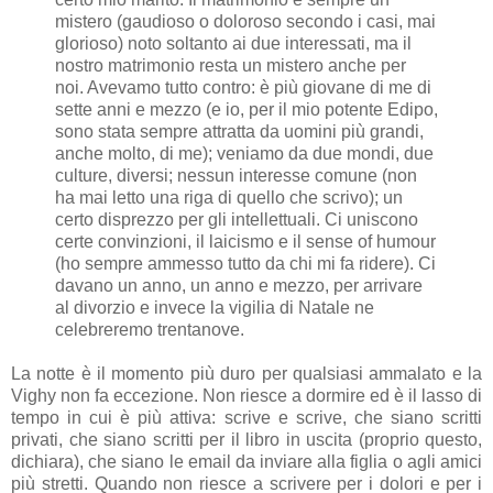
mistero (gaudioso o doloroso secondo i casi, mai
glorioso) noto soltanto ai due interessati, ma il
nostro matrimonio resta un mistero anche per
noi. Avevamo tutto contro: è più giovane di me di
sette anni e mezzo (e io, per il mio potente Edipo,
sono stata sempre attratta da uomini più grandi,
anche molto, di me); veniamo da due mondi, due
culture, diversi; nessun interesse comune (non
ha mai letto una riga di quello che scrivo); un
certo disprezzo per gli intellettuali. Ci uniscono
certe convinzioni, il laicismo e il sense of humour
(ho sempre ammesso tutto da chi mi fa ridere). Ci
davano un anno, un anno e mezzo, per arrivare
al divorzio e invece la vigilia di Natale ne
celebreremo trentanove.
La notte è il momento più duro per qualsiasi ammalato e la
Vighy non fa eccezione. Non riesce a dormire ed è il lasso di
tempo in cui è più attiva: scrive e scrive, che siano scritti
privati, che siano scritti per il libro in uscita (proprio questo,
dichiara), che siano le email da inviare alla figlia o agli amici
più stretti. Quando non riesce a scrivere per i dolori e per i