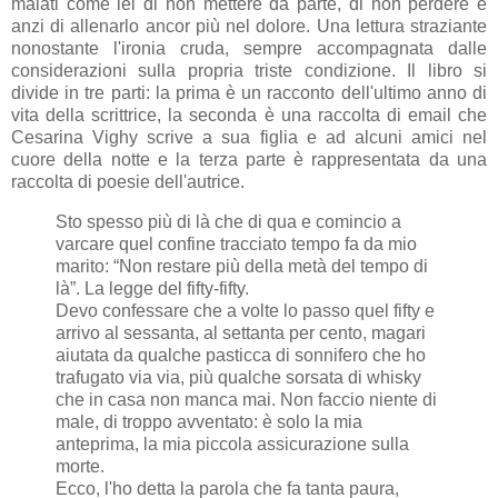
malati come lei di non mettere da parte, di non perdere e
anzi di allenarlo ancor più nel dolore. Una lettura straziante
nonostante l'ironia cruda, sempre accompagnata dalle
considerazioni sulla propria triste condizione. Il libro si
divide in tre parti: la prima è un racconto dell'ultimo anno di
vita della scrittrice, la seconda è una raccolta di email che
Cesarina Vighy scrive a sua figlia e ad alcuni amici nel
cuore della notte e la terza parte è rappresentata da una
raccolta di poesie dell'autrice.
Sto spesso più di là che di qua e comincio a
varcare quel confine tracciato tempo fa da mio
marito: “Non restare più della metà del tempo di
là”. La legge del fifty-fifty.
Devo confessare che a volte lo passo quel fifty e
arrivo al sessanta, al settanta per cento, magari
aiutata da qualche pasticca di sonnifero che ho
trafugato via via, più qualche sorsata di whisky
che in casa non manca mai. Non faccio niente di
male, di troppo avventato: è solo la mia
anteprima, la mia piccola assicurazione sulla
morte.
Ecco, l'ho detta la parola che fa tanta paura,