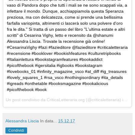
vaso di Pandora dopo che tutti i mali se ne sono scappati via, a
infettare il mondo. Dunque, acchiappiamola questa Speranza
preziosa, ma con delicatezza, come si prende una bellissima
farfalla variopinta, altrimenti ci lascerà solo una polvere d'oro
fra le dita." Si tratta di un passo del libro "L'ultima estate e altri
scritti" di Cesarina Vighy, letto e recensito da @shanumi
Alessandra Liscia. Trovate la recensione già online!
#CesarinaVighy #fazi #fazieditore @fazieditore #criticaletteraria
#recensione #booklover #bookishfeatures #culturetripbooks
#Italiainlettura #bookstagramfeatures #bookaddict
#picofthebook #igersitalia #igbooks #bookstagram
#lovebooks_01 #infinity_magazine_vsco #at_diff #ig_treasures
#lovely_squares_1 #rsa_vsco #nothingisordinary #ita_details
#igreads #onthetable #booksmagazine #bookalicious
#picofthebook #book
Un post condiviso da
CriticaLetteraria.org
(@criticaletteraria) in data:
Alessandra Liscia
In data...
15.12.17
Condividi