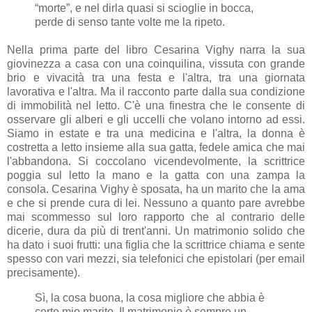
“morte”, e nel dirla quasi si scioglie in bocca,
perde di senso tante volte me la ripeto.
Nella prima parte del libro Cesarina Vighy narra la sua
giovinezza a casa con una coinquilina, vissuta con grande
brio e vivacità tra una festa e l'altra, tra una giornata
lavorativa e l'altra. Ma il racconto parte dalla sua condizione
di immobilità nel letto. C'è una finestra che le consente di
osservare gli alberi e gli uccelli che volano intorno ad essi.
Siamo in estate e tra una medicina e l'altra, la donna è
costretta a letto insieme alla sua gatta, fedele amica che mai
l'abbandona. Si coccolano vicendevolmente, la scrittrice
poggia sul letto la mano e la gatta con una zampa la
consola. Cesarina Vighy è sposata, ha un marito che la ama
e che si prende cura di lei. Nessuno a quanto pare avrebbe
mai scommesso sul loro rapporto che al contrario delle
dicerie, dura da più di trent'anni. Un matrimonio solido che
ha dato i suoi frutti: una figlia che la scrittrice chiama e sente
spesso con vari mezzi, sia telefonici che epistolari (per email
precisamente).
Sì, la cosa buona, la cosa migliore che abbia è
certo mio marito. Il matrimonio è sempre un