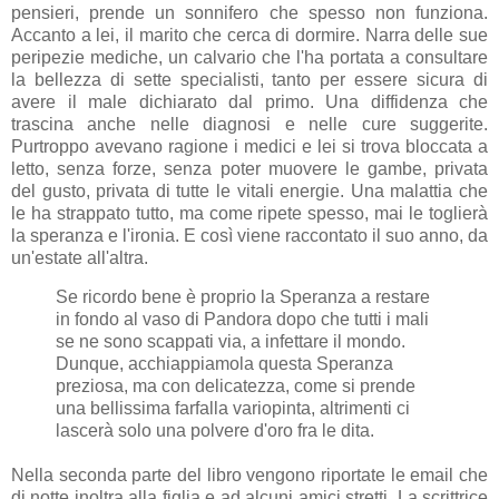
pensieri, prende un sonnifero che spesso non funziona.
Accanto a lei, il marito che cerca di dormire. Narra delle sue
peripezie mediche, un calvario che l'ha portata a consultare
la bellezza di sette specialisti, tanto per essere sicura di
avere il male dichiarato dal primo. Una diffidenza che
trascina anche nelle diagnosi e nelle cure suggerite.
Purtroppo avevano ragione i medici e lei si trova bloccata a
letto, senza forze, senza poter muovere le gambe, privata
del gusto, privata di tutte le vitali energie. Una malattia che
le ha strappato tutto, ma come ripete spesso, mai le toglierà
la speranza e l'ironia. E così viene raccontato il suo anno, da
un'estate all'altra.
Se ricordo bene è proprio la Speranza a restare
in fondo al vaso di Pandora dopo che tutti i mali
se ne sono scappati via, a infettare il mondo.
Dunque, acchiappiamola questa Speranza
preziosa, ma con delicatezza, come si prende
una bellissima farfalla variopinta, altrimenti ci
lascerà solo una polvere d'oro fra le dita.
Nella seconda parte del libro vengono riportate le email che
di notte inoltra alla figlia e ad alcuni amici stretti. La scrittrice