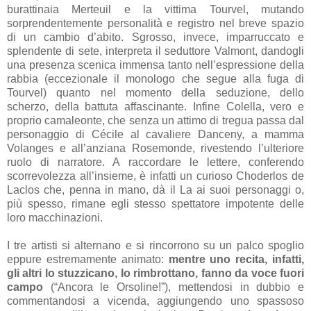
burattinaia Merteuil e la vittima Tourvel, mutando
sorprendentemente personalità e registro nel breve spazio
di un cambio d’abito. Sgrosso, invece, imparruccato e
splendente di sete, interpreta il seduttore Valmont, dandogli
una presenza scenica immensa tanto nell’espressione della
rabbia (eccezionale il monologo che segue alla fuga di
Tourvel) quanto nel momento della seduzione, dello
scherzo, della battuta affascinante. Infine Colella, vero e
proprio camaleonte, che senza un attimo di tregua passa dal
personaggio di Cécile al cavaliere Danceny, a mamma
Volanges e all’anziana Rosemonde, rivestendo l’ulteriore
ruolo di narratore. A raccordare le lettere, conferendo
scorrevolezza all’insieme, è infatti un curioso Choderlos de
Laclos che, penna in mano, dà il La ai suoi personaggi o,
più spesso, rimane egli stesso spettatore impotente delle
loro macchinazioni.
I tre artisti si alternano e si rincorrono su un palco spoglio
eppure estremamente animato:
mentre uno recita, infatti,
gli altri lo stuzzicano, lo rimbrottano, fanno da voce fuori
campo
(“Ancora le Orsoline!”), mettendosi in dubbio e
commentandosi a vicenda, aggiungendo uno spassoso