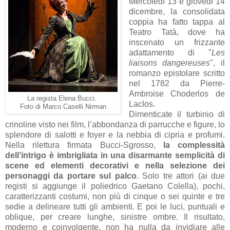
Mercoledì 13 e giovedì 14
dicembre, la consolidata
coppia ha fatto tappa al
Teatro Tatà, dove ha
inscenato un frizzante
adattamento di "
Les
liaisons dangereuses
", il
romanzo epistolare scritto
nel 1782 da Pierre-
Ambroise Choderlos de
La regista Elena Bucci.
Laclos.
Foto di Marco Caselli Nirman
Dimenticate il turbinio di
crinoline visto nei film, l’abbondanza di parrucche e figure, lo
splendore di salotti e foyer e la nebbia di cipria e profumi.
Nella rilettura firmata Bucci-Sgrosso,
la complessità
dell’intrigo è imbrigliata in una disarmante semplicità di
scene ed elementi decorativi e nella selezione dei
personaggi da portare sul palco
. Solo tre attori (ai due
registi si aggiunge il poliedrico Gaetano Colella), pochi,
caratterizzanti costumi, non più di cinque o sei quinte e tre
sedie a delineare tutti gli ambienti. E poi le luci, puntuali e
oblique, per creare lunghe, sinistre ombre. Il risultato,
moderno e coinvolgente, non ha nulla da invidiare alle