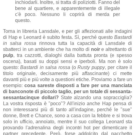
inchiodarli. Inoltre, si tratta di poliziotti. Fanno del
bene al quartiere, e apparentemente di illegale
c'è poco. Nessuno li coprirà di merda per
questo.
Torna in libreria Lansdale, e per gli affezionati alle indagini
di Hap e Leonard è subito festa. Sì, perché questo
Bastardi
in salsa rossa
rinnova tutta la capacità di Lansdale di
sbatterci in un ambiente che ha molto di
noir
e altrettanto di
pulp
, tra cazzotti, dialoghi dalla battuta pronta (e spesso
oscena), basati su doppi sensi e iperboli. Ma non è solo
questo:
Bastardi in salsa rossa
(o
Rusty puppy
, per citare il
titolo originale, decisamente più affascinante) ci mette
davanti più e più volte a questioni etiche. Proviamo a fare un
esempio:
cosa sareste disposti a fare per una manciata
di banconote di piccolo taglio, per un totale di sessanta-
sessantacinque dollari?
State alzando una sopracciglia?
La vostra risposta è "poco"? All'inizio anche Hap pensa di
non interessarsi più di tanto all'indagine, perché le "sue"
donne, Brett e Chance, sono a casa con la febbre e si trova
solo in ufficio, annoiato, mentre il suo collega Leonard sta
provando l'adrenalina degli incontri hot per dimenticare il
partner precedente. Però, forse addolcito dal pacchetto