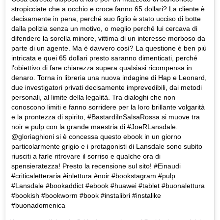
stropicciate che a occhio e croce fanno 65 dollari? La cliente è
decisamente in pena, perché suo figlio è stato ucciso di botte
dalla polizia senza un motivo, o meglio perché lui cercava di
difendere la sorella minore, vittima di un interesse morboso da
parte di un agente. Ma è davvero così? La questione è ben più
intricata e quei 65 dollari presto saranno dimenticati, perché
l'obiettivo di fare chiarezza supera qualsiasi ricompensa in
denaro. Torna in libreria una nuova indagine di Hap e Leonard,
due investigatori privati decisamente imprevedibili, dai metodi
personali, al limite della legalità. Tra dialoghi che non
conoscono limiti e fanno sorridere per la loro brillante volgarità
e la prontezza di spirito, #BastardiInSalsaRossa si muove tra
noir e pulp con la grande maestria di #JoeRLansdale.
@gloriaghioni si è concessa questo ebook in un giorno
particolarmente grigio e i protagonisti di Lansdale sono subito
riusciti a farle ritrovare il sorriso e qualche ora di
spensieratezza! Presto la recensione sul sito! #Einaudi
#criticaletteraria #inlettura #noir #bookstagram #pulp
#Lansdale #bookaddict #ebook #huawei #tablet #buonalettura
#bookish #bookworm #book #instalibri #instalike
#buonadomenica