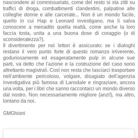
nascondere al commissariato, come del resto si sta zitti su
traffici di droga, combattimenti clandestini, palpatine alle
colleghe donne e alle carcerate... Non è un mondo facile,
quello in cui Hap e Leonard investigano, ma li salva
conoscere a menadito quella realtà, come anche la loro
faccia tosta, unita a una buona dose di coraggio (o di
sconsideratezza?).
Il divertimento per noi lettori è assicurato: se i dialoghi
restano il vero punto forte di questo romanzo irriverente,
goduriosamente ed esageratamente pulp in alcune sue
parti, va detto che l'azione e la costruzione del caso sono
altrettanto magistrali. Così non resta che lasciarci trasportare
nell'ambiente pericoloso, volgare, disagiato dell'agenzia
investigativa più famosa di Lansdale e ringraziare, ancora
una volta, per i libri che sanno raccontarci un mondo diverso
dal nostro. Non necessariamente migliore (anzi!), ma altro,
lontano da noi.
GMGhioni