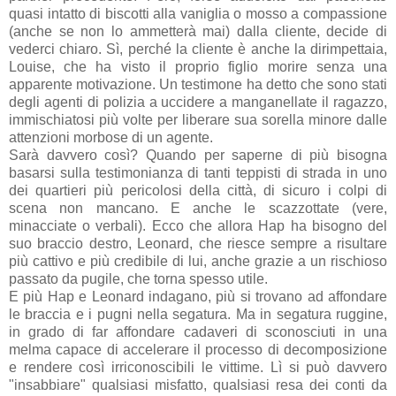
quasi intatto di biscotti alla vaniglia o mosso a compassione
(anche se non lo ammetterà mai) dalla cliente, decide di
vederci chiaro. Sì, perché la cliente è anche la dirimpettaia,
Louise, che ha visto il proprio figlio morire senza una
apparente motivazione. Un testimone ha detto che sono stati
degli agenti di polizia a uccidere a manganellate il ragazzo,
immischiatosi più volte per liberare sua sorella minore dalle
attenzioni morbose di un agente.
Sarà davvero così? Quando per saperne di più bisogna
basarsi sulla testimonianza di tanti teppisti di strada in uno
dei quartieri più pericolosi della città, di sicuro i colpi di
scena non mancano. E anche le scazzottate (vere,
minacciate o verbali). Ecco che allora Hap ha bisogno del
suo braccio destro, Leonard, che riesce sempre a risultare
più cattivo e più credibile di lui, anche grazie a un rischioso
passato da pugile, che torna spesso utile.
E più Hap e Leonard indagano, più si trovano ad affondare
le braccia e i pugni nella segatura. Ma in segatura ruggine,
in grado di far affondare cadaveri di sconosciuti in una
melma capace di accelerare il processo di decomposizione
e rendere così irriconoscibili le vittime. Lì si può davvero
"insabbiare" qualsiasi misfatto, qualsiasi resa dei conti da