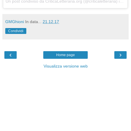
Un post condiviso da
CriticaLetteraria.org
(@criticaletteraria) in data:
GMGhioni
In data...
21.12.17
Condividi
‹
›
Home page
Visualizza versione web