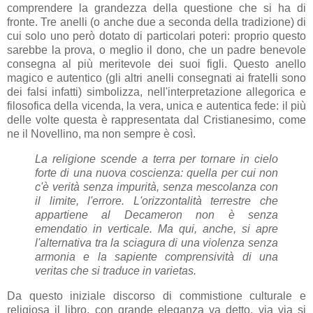
comprendere la grandezza della questione che si ha di
fronte. Tre anelli (o anche due a seconda della tradizione) di
cui solo uno però dotato di particolari poteri: proprio questo
sarebbe la prova, o meglio il dono, che un padre benevole
consegna al più meritevole dei suoi figli. Questo anello
magico e autentico (gli altri anelli consegnati ai fratelli sono
dei falsi infatti) simbolizza, nell'interpretazione allegorica e
filosofica della vicenda, la vera, unica e autentica fede: il più
delle volte questa è rappresentata dal Cristianesimo, come
ne il Novellino, ma non sempre è così.
La religione scende a terra per tornare in cielo
forte di una nuova coscienza: quella per cui non
c'è verità senza impurità, senza mescolanza con
il limite, l'errore. L'orizzontalità terrestre che
appartiene al Decameron non è senza
emendatio in verticale. Ma qui, anche, si apre
l'alternativa tra la sciagura di una violenza senza
armonia e la sapiente comprensività di una
veritas che si traduce in varietas.
Da questo iniziale discorso di commistione culturale e
religiosa il libro, con grande eleganza va detto, via via si