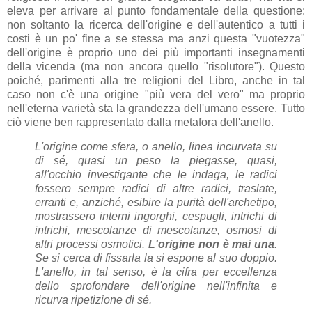
eleva per arrivare al punto fondamentale della questione:
non soltanto la ricerca dell'origine e dell'autentico a tutti i
costi è un po' fine a se stessa ma anzi questa "vuotezza"
dell'origine è proprio uno dei più importanti insegnamenti
della vicenda (ma non ancora quello "risolutore"). Questo
poiché, parimenti alla tre religioni del Libro, anche in tal
caso non c'è una origine "più vera del vero" ma proprio
nell'eterna varietà sta la grandezza dell'umano essere. Tutto
ciò viene ben rappresentato dalla metafora dell'anello.
L'origine come sfera, o anello, linea incurvata su
di sé, quasi un peso la piegasse, quasi,
all'occhio investigante che le indaga, le radici
fossero sempre radici di altre radici, traslate,
erranti e, anziché, esibire la purità dell'archetipo,
mostrassero interni ingorghi, cespugli, intrichi di
intrichi, mescolanze di mescolanze, osmosi di
altri processi osmotici.
L'origine non è mai una
.
Se si cerca di fissarla la si espone al suo doppio.
L'anello, in tal senso, è la cifra per eccellenza
dello sprofondare dell'origine nell'infinita e
ricurva ripetizione di sé.