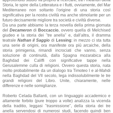
Storia, le spire della Letteratura e i flutti, ovviamente, del Mar
Mediterraneo non soltanto l'origine di una storia così
significativa per la nostra civiltà ma anche stimolante per un
futuro decisamente migliore tra società e civiltà diverse.
Da una parte abbiamo la terza novella della prima giornata
del
Decameron
di
Boccaccio
, ovvero quella di Melchised
giudeo e la storia dei "tre anella" e, dall'altra, il dramma
teatrale
Nathan il Saggio
di
Lessing
: in mezzo ci sta tutta
una serie di origini, ora manifeste ora più arcaiche, della
storia primigenia, rimandi incrociati che vanno, senza
soluzione di continuità, dalla Spagna mozarabica alla
Baghdad dei Califfi con significative tappe nella
Gerusalemme culla di religioni. Ovvero questa storia, nata
molto probabilmente da un dialogo tra Timoteo I e al-Mahdi
nella Baghdad del VII secolo, lega indissolubilmente le tre
grandi religioni del Libro. Unite, chiaramente, nelle
differenze e nelle somiglianze.
Roberto Celada Ballanti, con un linguaggio accademico e
altamente forbito (pure troppo a volte) analizza la vicenda
della traditio, leggasi "trasmissione", della storia dei tre
anella servendosi di numerosi studi, facendo quindi ben