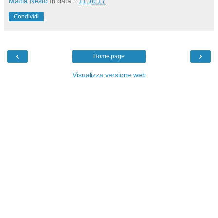
Mattia Nesto
In data...
11.10.17
Condividi
‹
›
Home page
Visualizza versione web