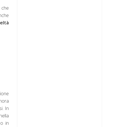
o che
anche
eltà
zione
gnora
i. In
nella
mo in