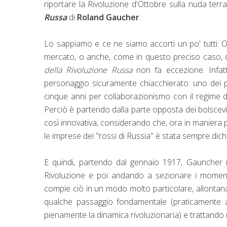
riportare la Rivoluzione d'Ottobre sulla nuda terr
Russa
di
Roland Gaucher
.
Lo sappiamo e ce ne siamo accorti un po' tutti: 
mercato, o anche, come in questo preciso caso, di 
della Rivoluzione Russa
non fa eccezione. Infat
personaggio sicuramente chiacchierato: uno dei p
cinque anni per collaborazionismo con il regime 
Perciò è partendo dalla parte opposta dei bolscevi
così innovativa, considerando che, ora in maniera 
le imprese dei "rossi di Russia" è stata sempre dichi
E quindi, partendo dal gennaio 1917, Gauncher rim
Rivoluzione e poi andando a sezionare i momenti
compie ciò in un modo molto particolare, allontanan
qualche passaggio fondamentale (praticamente 
pienamente la dinamica rivoluzionaria) e trattando un 