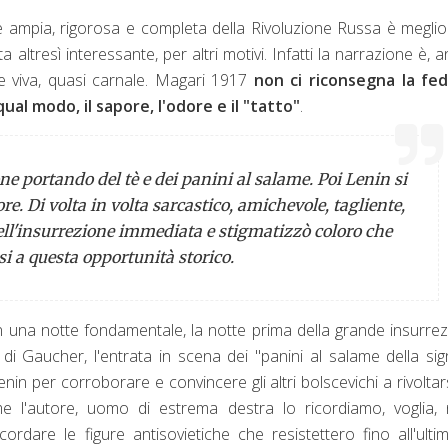
 ampia, rigorosa e completa della Rivoluzione Russa è megli
a altresì interessante, per altri motivi. Infatti la narrazione è, 
e e viva, quasi carnale. Magari 1917
non ci riconsegna la fed
qual modo, il sapore, l'odore e il "tatto"
.
e portando del tè e dei panini al salame. Poi Lenin si
ore. Di volta in volta sarcastico, amichevole, tagliente,
ell'insurrezione immediata e stigmatizzò coloro che
i a questa opportunità storico
.
 una notte fondamentale, la notte prima della grande insurre
di Gaucher, l'entrata in scena dei "panini al salame della si
in per corroborare e convincere gli altri bolscevichi a rivoltars
e l'autore, uomo di estrema destra lo ricordiamo, voglia, 
rdare le figure antisovietiche che resistettero fino all'ulti