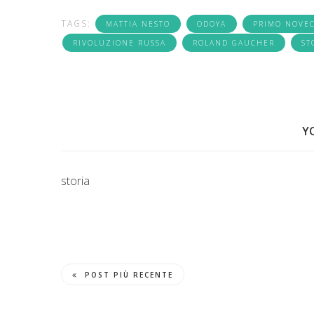
TAGS:
MATTIA NESTO
ODOYA
PRIMO NOVE
RIVOLUZIONE RUSSA
ROLAND GAUCHER
ST
Y
storia
POST PIÙ RECENTE