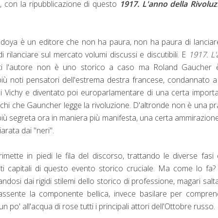
a, con la ripubblicazione di questo
1917. L'anno della Rivoluz
Odoya è un editore che non ha paura, non ha paura di lanciar
rilanciare sul mercato volumi discussi e discutibili. E
1917. L
ti l'autore non è uno storico a caso ma Roland Gaucher 
iù noti pensatori dell'estrema destra francese, condannato 
di Vichy e diventato poi europarlamentare di una certa import
chi che Gauncher legge la rivoluzione. D'altronde non è una pr
più segreta ora in maniera più manifesta, una certa ammirazion
arata dai "neri".
ette in piedi le fila del discorso, trattando le diverse fasi 
 capitali di questo evento storico cruciale. Ma come lo fa
dosi dai rigidi stilemi dello storico di professione, magari sal
assente la componente bellica, invece basilare per compren
po' all'acqua di rose tutti i principali attori dell'Ottobre russo.