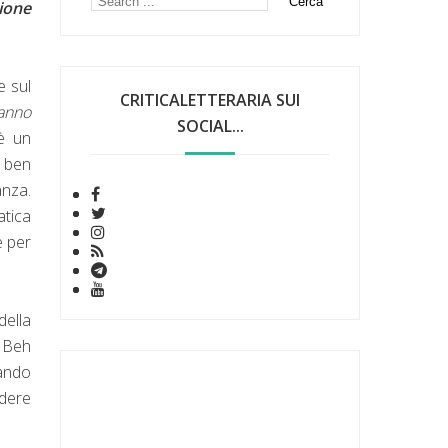
ione
e sul
CRITICALETTERARIA SUI
'anno
SOCIAL...
è un
a ben
anza.
atica
e per
della
? Beh
tando
dere