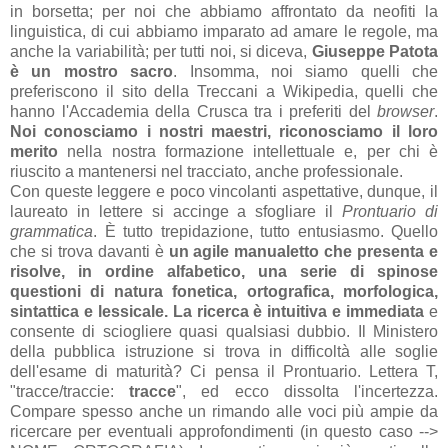
in borsetta; per noi che abbiamo affrontato da neofiti la
linguistica, di cui abbiamo imparato ad amare le regole, ma
anche la variabilità; per tutti noi, si diceva,
Giuseppe Patota
è un mostro sacro
. Insomma, noi siamo quelli che
preferiscono il sito della Treccani a Wikipedia, quelli che
hanno l'Accademia della Crusca tra i preferiti del
browser
.
Noi conosciamo i nostri maestri, riconosciamo il loro
merito
nella nostra formazione intellettuale e, per chi è
riuscito a mantenersi nel tracciato, anche professionale.
Con queste leggere e poco vincolanti aspettative, dunque, il
laureato in lettere si accinge a sfogliare il
Prontuario di
grammatica
. È tutto trepidazione, tutto entusiasmo. Quello
che si trova davanti è
un agile manualetto che presenta e
risolve, in ordine alfabetico, una serie di spinose
questioni di natura fonetica, ortografica, morfologica,
sintattica e lessicale. La ricerca è intuitiva e immediata
e
consente di sciogliere quasi qualsiasi dubbio. Il Ministero
della pubblica istruzione si trova in difficoltà alle soglie
dell'esame di maturità? Ci pensa il Prontuario. Lettera T,
"tracce/traccie:
tracce
", ed ecco dissolta l'incertezza.
Compare spesso anche un rimando alle voci più ampie da
ricercare per eventuali approfondimenti (in questo caso -->