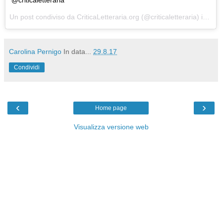
@criticaletteraria
Un post condiviso da CriticaLetteraria.org (@criticaletteraria) in data:
Carolina Pernigo
In data...
29.8.17
Condividi
‹
›
Home page
Visualizza versione web