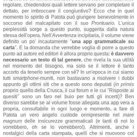
regolare, chiedendosi quali lettere servano per completare il
dettato, per imbroccare il congiuntivo? Ecco che in quel
momento lo spirito di Patota può giungere benevolmente in
soccorso del malcapitato con il suo
Prontuario
. L'unica
perplessità sorge a questo punto, suggerita dalla natura
stessa dell'opera. Nell'
Avvertenza
incipitaria, il volume viene
definito un po' incautamente "
una app grammaticale su
carta
". E la domanda che verrebbe voglia di porre a questo
punto ad autore ed editori è allora proprio questa:
è davvero
necessario un testo di tal genere
, che rivela la sua utilità
nel momento del bisogno, ma solo se il lettore è tanto
accorto da tenerlo sempre con sé? In un'epoca in cui siamo
tutti
smartphone
-muniti, non bastavano a risolvere i dubbi
appunto gli ottimi siti che a questo sono deputati (
in primis
proprio quello della Crusca, il cui forum e le cui "Risposte ai
quesiti" sono un faro nel buio per tutti gli incerti)? Ben
diverso sarebbe se al volume fosse allegata una app vera a
propria, consultabile in ogni luogo e momento, a fare di
Patota un vero angelo custode onnipresente nel
mare
magnum
delle insicurezze grammaticali (e tanti di noi lo
vorrebbero, oh se lo vorrebbero!). Altrimenti, anche i
nostalgici della carta stampata, quelli che si muovono col