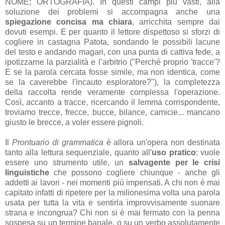
NOME; ORTOGRAFIA). In questi campi più vasti, alla
soluzione dei problemi si accompagna anche una
spiegazione concisa ma chiara
, arricchita sempre dai
dovuti esempi. E per quanto il lettore dispettoso si sforzi di
cogliere in castagna Patota, sondando le possibili lacune
del testo e andando magari, con una punta di cattiva fede, a
ipotizzarne la parzialità e l’arbitrio ("Perché proprio 'tracce'?
E se la parola cercata fosse simile, ma non identica, come
se la caverebbe l'incauto esploratore?"), la completezza
della raccolta rende veramente complessa l'operazione.
Così, accanto a tracce, ricercando il lemma corrispondente,
troviamo trecce, frecce, bucce, bilance, camicie... mancano
giusto le brecce, a voler essere pignoli.
Il
Prontuario di grammatica
è allora un'opera non destinata
tanto alla lettura sequenziale, quanto all'
uso pratico
: vuole
essere uno strumento utile, un
salvagente per le crisi
linguistiche
che possono cogliere chiunque - anche gli
addetti ai lavori - nei momenti più impensati. A chi non è mai
capitato infatti di ripetere per la milionesima volta una parola
usata per tutta la vita e sentirla improvvisamente suonare
strana e incongrua? Chi non si è mai fermato con la penna
sospesa su un termine banale, o su un verbo assolutamente