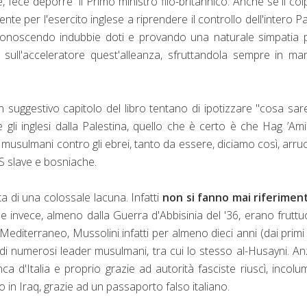
e, fece deporre il Primo ministro filo-britannico. Anche se il col
ente per l'esercito inglese a riprendere il controllo dell'intero P
iconoscendo indubbie doti e provando una naturale simpatia p
 sull'acceleratore quest'alleanza, sfruttandola sempre in ma
 suggestivo capitolo del libro tentano di ipotizzare "cosa sa
 gli inglesi dalla Palestina, quello che è certo è che Hag ’Ami
ti musulmani contro gli ebrei, tanto da essere, diciamo così, arru
SS slave e bosniache.
a di una colossale lacuna. Infatti
non si fanno mai riferiment
e invece, almeno dalla Guerra d'Abbisinia del '36, erano fruttu
 Mediterraneo, Mussolini infatti per almeno dieci anni (dai primi
di numerosi leader musulmani, tra cui lo stesso al-Husayni. Anz
a d'Italia e proprio grazie ad autorità fasciste riuscì, incolu
ato in Iraq, grazie ad un passaporto falso italiano.