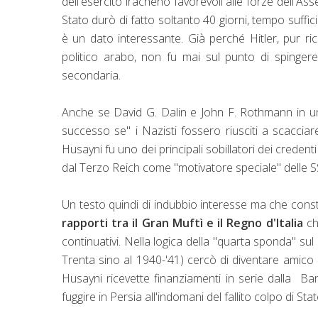
dell'esercito iracheno favorevoli alle forze dell'Ass
Stato durò di fatto soltanto 40 giorni, tempo suffici
è un dato interessante. Già perché Hitler, pur r
politico arabo, non fu mai sul punto di spingere
secondaria.
Anche se David G. Dalin e John F. Rothmann in un
successo se" i Nazisti fossero riusciti a scacciare
Husayni fu uno dei principali sobillatori dei creden
dal Terzo Reich come "motivatore speciale" delle 
Un testo quindi di indubbio interesse ma che const
rapporti tra il Gran Muftì e il Regno d'Italia
ch
continuativi. Nella logica della "quarta sponda" sul
Trenta sino al 1940-'41) cercò di diventare amico 
Husayni ricevette finanziamenti in serie dalla Banc
fuggire in Persia all'indomani del fallito colpo di St