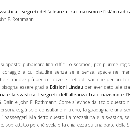
vastica. I segreti dell'alleanza tra il nazismo e l’Islām radi
 John F. Rothmann
pposto: pubblicare libri difficili o scomodi, per plurime ragio
 coraggio a cui plaudire senza se e senza, specie nel mer
che si muove più per certezze e "reboot" vari che per ardite
é bisogna essere grati a
Edizioni Lindau
per aver dato alle s
a e la svastica. I segreti dell'alleanza tra il nazismo e l’
. Dalin e John F. Rothmann. Come si evince dal titolo questo 
 personale, già solo consultarlo in treno, fa guadagnare una ser
i i passeggeri. Ma detto questo La mezzaluna e la svastica, s
e, soprattutto perché svela e fa chiarezza su una parte della S