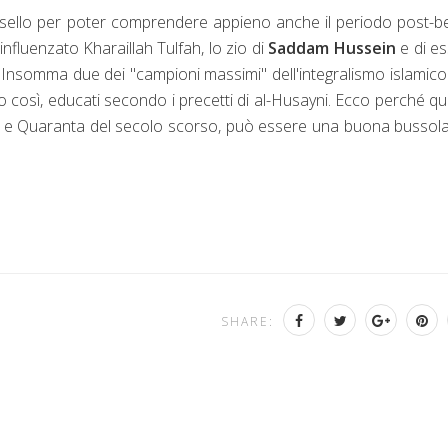
ello per poter comprendere appieno anche il periodo post-be
fluenzato Kharaillah Tulfah, lo zio di
Saddam Hussein
e di e
. Insomma due dei "campioni massimi" dell'integralismo islamic
 così, educati secondo i precetti di al-Husayni. Ecco perché q
ta e Quaranta del secolo scorso, può essere una buona bussol
SHARE: