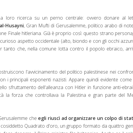
 loro ricerca su un perno centrale: ovvero donare al let
al-Husayni
, Gran Mufti di Gerusalemme, politico arabo di not
zione Finale hitleriana. Già è proprio così: questo strano persona
 curioso aspetto occidentale (alto, biondo e con gli occhi azzurr
 tanto che, nella comune lotta contro il popolo ebraico, arr
costruiscono l'avvicinamento del politico palestinese nei confron
i con i principali esponenti nazisti. Appare quindi evidente com
llo sfruttamento dell'alleanza con Hitler in funzione anti-ebra
stà la forza che controllava la Palestina e gran parte del M
di Gerusalemme che
egli riuscì ad organizzare un colpo di sta
al cosiddetto Quadrato d'oro, un gruppo formato da quattro gen