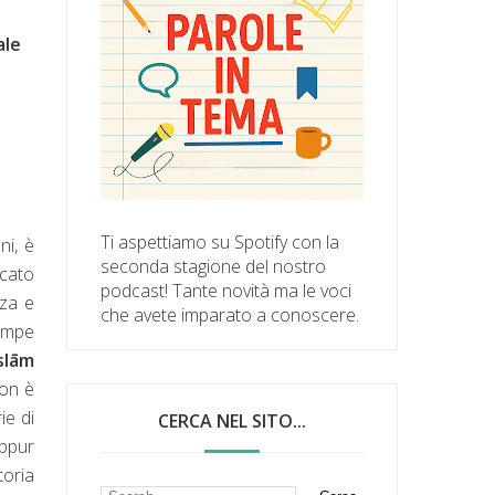
cale
Ti aspettiamo su Spotify con la
ni, è
seconda stagione del nostro
cato
podcast! Tante novità ma le voci
zza e
che avete imparato a conoscere.
tampe
Islām
non è
ie di
CERCA NEL SITO...
eppur
toria