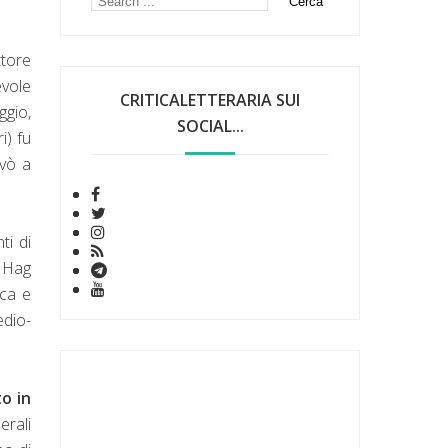
tore
evole
CRITICALETTERARIA SUI
ggio,
SOCIAL...
i) fu
ivò a
ti di
e Hag
ica e
edio-
to in
erali