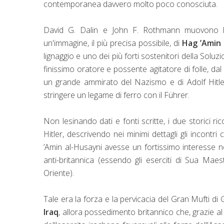
contemporanea davvero molto poco conosciuta.
David G. Dalin e John F. Rothmann muovono la
un'immagine, il più precisa possibile, di
Hag ’Amin 
lignaggio e uno dei più forti sostenitori della Solu
finissimo oratore e possente agitatore di folle, dal
un grande ammirato del Nazismo e di Adolf Hitler
stringere un legame di ferro con il Führer.
Non lesinando dati e fonti scritte, i due storici ri
Hitler, descrivendo nei minimi dettagli gli incontr
’Amin al-Husayni avesse un fortissimo interesse ne
anti-britannica (essendo gli eserciti di Sua Mae
Oriente).
Tale era la forza e la pervicacia del Gran Mufti 
Iraq
, allora possedimento britannico che, grazie 