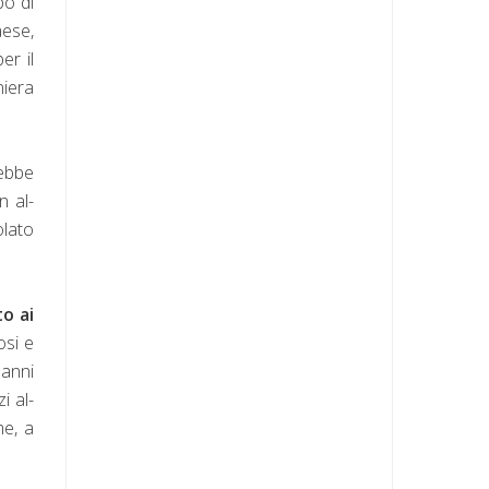
po di
aese,
er il
niera
rebbe
n al-
olato
o ai
osi e
 anni
i al-
me, a