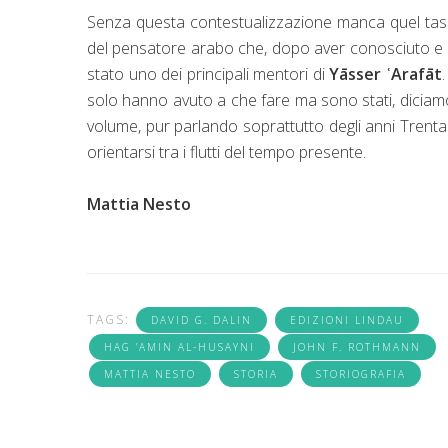
Senza questa contestualizzazione manca quel tass
del pensatore arabo che, dopo aver conosciuto e in
stato uno dei principali mentori di
Yāsser ʿArafāt
solo hanno avuto a che fare ma sono stati, diciamo
volume, pur parlando soprattutto degli anni Tren
orientarsi tra i flutti del tempo presente.
Mattia Nesto
TAGS:
DAVID G. DALIN
EDIZIONI LINDAU
HAG ’AMIN AL-HUSAYNI
JOHN F. ROTHMANN
MATTIA NESTO
STORIA
STORIOGRAFIA