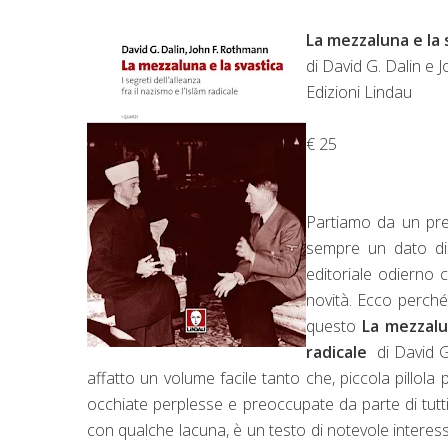
La mezzaluna e la s
di David G. Dalin e
Edizioni Lindau
€ 25
Partiamo da un presu
sempre un dato di
editoriale odierno 
novità. Ecco perch
questo
La mezzalun
radicale
di David G
affatto un volume facile tanto che, piccola pillola
occhiate perplesse e preoccupate da parte di tutt
con qualche lacuna, è un testo di notevole interess