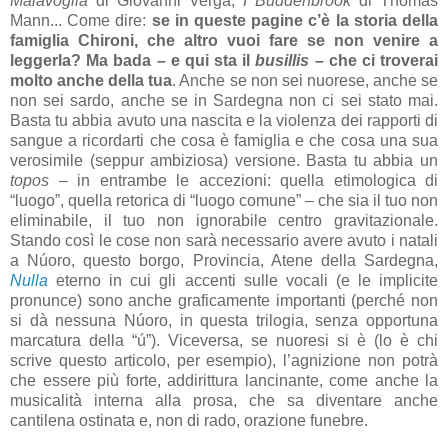
Malavoglia
di Giovanni Verga,
I Buddenbrook
di Thomas
Mann... Come dire:
se in queste pagine c’è la storia della
famiglia Chironi, che altro vuoi fare se non venire a
leggerla? Ma bada – e qui sta il
busillis
– che ci troverai
molto anche della tua
. Anche se non sei nuorese, anche se
non sei sardo, anche se in Sardegna non ci sei stato mai.
Basta tu abbia avuto una nascita e la violenza dei rapporti di
sangue a ricordarti che cosa è famiglia e che cosa una sua
verosimile (seppur ambiziosa) versione. Basta tu abbia un
topos
– in entrambe le accezioni: quella etimologica di
“luogo”, quella retorica di “luogo comune” – che sia il tuo non
eliminabile, il tuo non ignorabile centro gravitazionale.
Stando così le cose non sarà necessario avere avuto i natali
a Núoro, questo borgo, Provincia, Atene della Sardegna,
Nulla
eterno in cui gli accenti sulle vocali (e le implicite
pronunce) sono anche graficamente importanti (perché non
si dà nessuna Núoro, in questa trilogia, senza opportuna
marcatura della “ú”). Viceversa, se nuoresi si è (lo è chi
scrive questo articolo, per esempio), l’agnizione non potrà
che essere più forte, addirittura lancinante, come anche la
musicalità interna alla prosa, che sa diventare anche
cantilena ostinata e, non di rado, orazione funebre.