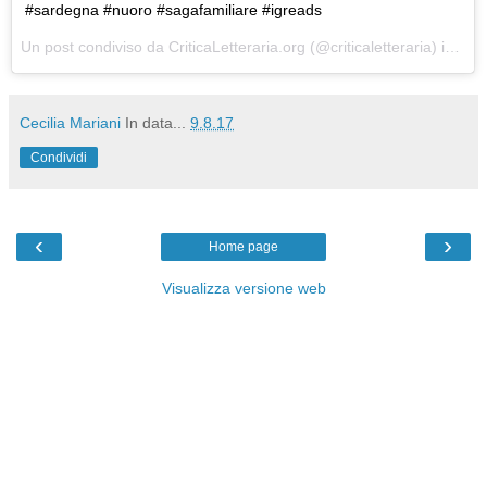
#sardegna #nuoro #sagafamiliare #igreads
Un post condiviso da CriticaLetteraria.org (@criticaletteraria) in data:
Cecilia Mariani
In data...
9.8.17
Condividi
‹
›
Home page
Visualizza versione web