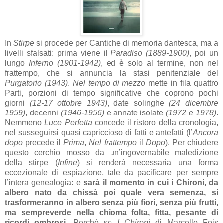
In
Stirpe
si procede per Cantiche di memoria dantesca, ma a
livelli sfalsati: prima viene il
Paradiso (1889-1900)
, poi un
lungo
Inferno (1901-1942)
, ed è solo al termine, non nel
frattempo, che si annuncia la stasi penitenziale del
Purgatorio (1943)
.
Nel tempo di mezzo
mette in fila quattro
Parti, porzioni di tempo significative che coprono pochi
giorni
(12-17 ottobre 1943)
, date solinghe
(24 dicembre
1959)
, decenni
(1946-1956)
e annate isolate
(1972 e 1978)
.
Nemmeno
Luce Perfetta
concede il ristoro della cronologia,
nel susseguirsi quasi capriccioso di fatti e antefatti (l’
Ancora
dopo
precede il
Prima
,
Nel frattempo
il
Dopo
). Per chiudere
questo cerchio mosso da un’ingovernabile maledizione
della stirpe (
Infine
) si renderà necessaria una forma
eccezionale di espiazione, tale da pacificare per sempre
l’intera genealogia: e
sarà il momento in cui i Chironi, da
albero nato da chissà poi quale vera semenza, si
trasformeranno in albero senza più fiori, senza più frutti,
ma sempreverde nella chioma folta, fitta, pesante di
ricordi ombrosi
. Perché se
I Chironi
di Marcello Fois