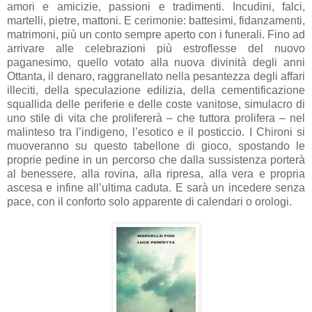
amori e amicizie, passioni e tradimenti. Incudini, falci,
martelli, pietre, mattoni. E cerimonie: battesimi, fidanzamenti,
matrimoni, più un conto sempre aperto con i funerali. Fino ad
arrivare alle celebrazioni più estroflesse del nuovo
paganesimo, quello votato alla nuova divinità degli anni
Ottanta, il denaro, raggranellato nella pesantezza degli affari
illeciti, della speculazione edilizia, della cementificazione
squallida delle periferie e delle coste vanitose, simulacro di
uno stile di vita che prolifererà – che tuttora prolifera – nel
malinteso tra l’indigeno, l’esotico e il posticcio. I Chironi si
muoveranno su questo tabellone di gioco, spostando le
proprie pedine in un percorso che dalla sussistenza porterà
al benessere, alla rovina, alla ripresa, alla vera e propria
ascesa e infine all’ultima caduta. E sarà un incedere senza
pace, con il conforto solo apparente di calendari o orologi.