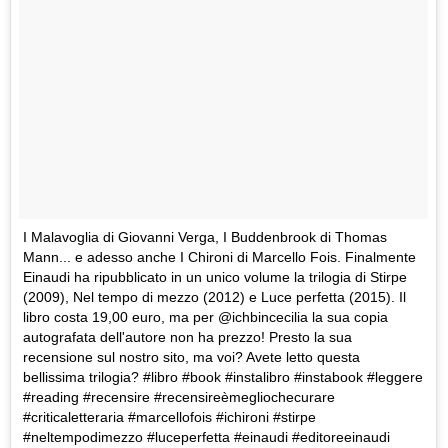
I Malavoglia di Giovanni Verga, I Buddenbrook di Thomas
Mann... e adesso anche I Chironi di Marcello Fois. Finalmente
Einaudi ha ripubblicato in un unico volume la trilogia di Stirpe
(2009), Nel tempo di mezzo (2012) e Luce perfetta (2015). Il
libro costa 19,00 euro, ma per @ichbincecilia la sua copia
autografata dell'autore non ha prezzo! Presto la sua
recensione sul nostro sito, ma voi? Avete letto questa
bellissima trilogia? #libro #book #instalibro #instabook #leggere
#reading #recensire #recensireèmegliochecurare
#criticaletteraria #marcellofois #ichironi #stirpe
#neltempodimezzo #luceperfetta #einaudi #editoreeinaudi