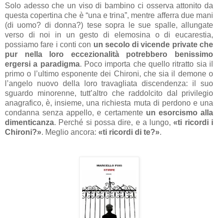
Solo adesso che un viso di bambino ci osserva attonito da
questa copertina che è “una e trina”, mentre afferra due mani
(di uomo? di donna?) tese sopra le sue spalle, allungate
verso di noi in un gesto di elemosina o di eucarestia,
possiamo fare i conti con
un secolo di vicende private che
pur nella loro eccezionalità potrebbero benissimo
ergersi a paradigma
. Poco importa che quello ritratto sia il
primo o l’ultimo esponente dei Chironi, che sia il demone o
l’angelo nuovo della loro travagliata discendenza: il suo
sguardo minorenne, tutt’altro che raddolcito dal privilegio
anagrafico, è, insieme, una richiesta muta di perdono e una
condanna senza appello, e certamente
un esorcismo alla
dimenticanza
. Perché si possa dire, e a lungo,
«ti ricordi i
Chironi?»
. Meglio ancora:
«ti ricordi di te?»
.