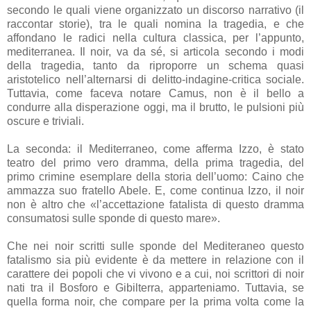
secondo le quali viene organizzato un discorso narrativo (il
raccontar storie), tra le quali nomina la tragedia, e che
affondano le radici nella cultura classica, per l’appunto,
mediterranea. Il noir, va da sé, si articola secondo i modi
della tragedia, tanto da riproporre un schema quasi
aristotelico nell’alternarsi di delitto-indagine-critica sociale.
Tuttavia, come faceva notare Camus, non è il bello a
condurre alla disperazione oggi, ma il brutto, le pulsioni più
oscure e triviali.
La seconda: il Mediterraneo, come afferma Izzo, è stato
teatro del primo vero dramma, della prima tragedia, del
primo crimine esemplare della storia dell’uomo: Caino che
ammazza suo fratello Abele. E, come continua Izzo, il noir
non è altro che «l’accettazione fatalista di questo dramma
consumatosi sulle sponde di questo mare».
Che nei noir scritti sulle sponde del Mediteraneo questo
fatalismo sia più evidente è da mettere in relazione con il
carattere dei popoli che vi vivono e a cui, noi scrittori di noir
nati tra il Bosforo e Gibilterra, apparteniamo. Tuttavia, se
quella forma noir, che compare per la prima volta come la