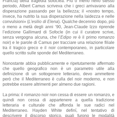
Francia) della tragedia sofoclea. Più o meno nello stesso
periodo, Albert Camus scriveva che i greci arrivavano alla
disperazione passando per la bellezza; il «nostro tempo,
invece, ha nutrito la sua disperazione nella laidezza e nelle
convulsioni» (
L’esilio di Elena
). Qualche decennio dopo, più
o meno a metà degli anni ‘90, Jean-Claude Izzo riprende
l’edizione Gallimard di Sofocle (in cui il curatore scrive,
senza vergogna alcuna, che l’
Edipo re
è il primo romanzo
noir) e le parole di Camus per tracciare una relazione filiale
tra il tragico greco e il noir contemporaneo, in particolare
quello scritto sulle sponde del Mediterraneo.
Nonostante abbia pubblicamente e ripetutamente affermato
che quello geografico non è un parametro utile alla
definizione di un sottogenere letterario, devo ammettere
però che il Mediterraneo è culla del noir moderno, e non
potrebbe essere altrimenti per almeno due ragioni.
La prima: il romanzo noir non cessa di essere un romanzo, e
quindi non cessa di appartenere a quella tradizione
letteraria e culturale che affonda le sue radici nel
Mediterraneo. Hayden White definí, nel tentativo di
descrivere il discorso storico, quali furono le modalità