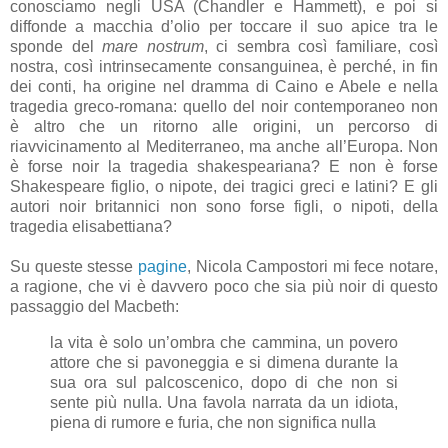
conosciamo negli USA (Chandler e Hammett), e poi si
diffonde a macchia d’olio per toccare il suo apice tra le
sponde del
mare nostrum
, ci sembra così familiare, così
nostra, così intrinsecamente consanguinea, è perché, in fin
dei conti, ha origine nel dramma di Caino e Abele e nella
tragedia greco-romana: quello del noir contemporaneo non
è altro che un ritorno alle origini, un percorso di
riavvicinamento al Mediterraneo, ma anche all’Europa. Non
è forse noir la tragedia shakespeariana? E non è forse
Shakespeare figlio, o nipote, dei tragici greci e latini? E gli
autori noir britannici non sono forse figli, o nipoti, della
tragedia elisabettiana?
Su queste stesse
pagine
, Nicola Campostori mi fece notare,
a ragione, che vi è davvero poco che sia più noir di questo
passaggio del Macbeth:
la vita è solo un’ombra che cammina, un povero
attore che si pavoneggia e si dimena durante la
sua ora sul palcoscenico, dopo di che non si
sente più nulla. Una favola narrata da un idiota,
piena di rumore e furia, che non significa nulla