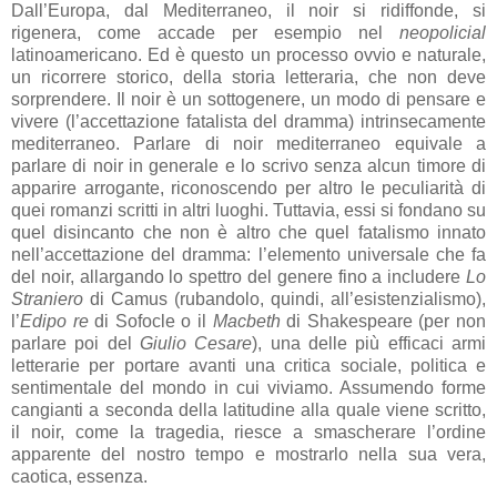
Dall’Europa, dal Mediterraneo, il noir si ridiffonde, si
rigenera, come accade per esempio nel
neopolicial
latinoamericano. Ed è questo un processo ovvio e naturale,
un ricorrere storico, della storia letteraria, che non deve
sorprendere. Il noir è un sottogenere, un modo di pensare e
vivere (l’accettazione fatalista del dramma) intrinsecamente
mediterraneo. Parlare di noir mediterraneo equivale a
parlare di noir in generale e lo scrivo senza alcun timore di
apparire arrogante, riconoscendo per altro le peculiarità di
quei romanzi scritti in altri luoghi. Tuttavia, essi si fondano su
quel disincanto che non è altro che quel fatalismo innato
nell’accettazione del dramma: l’elemento universale che fa
del noir, allargando lo spettro del genere fino a includere
Lo
Straniero
di Camus (rubandolo, quindi, all’esistenzialismo),
l’
Edipo re
di Sofocle o il
Macbeth
di Shakespeare (per non
parlare poi del
Giulio Cesare
), una delle più efficaci armi
letterarie per portare avanti una critica sociale, politica e
sentimentale del mondo in cui viviamo. Assumendo forme
cangianti a seconda della latitudine alla quale viene scritto,
il noir, come la tragedia, riesce a smascherare l’ordine
apparente del nostro tempo e mostrarlo nella sua vera,
caotica, essenza.