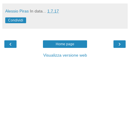
Alessio Piras
In data...
1.7.17
Condividi
‹
›
Home page
Visualizza versione web