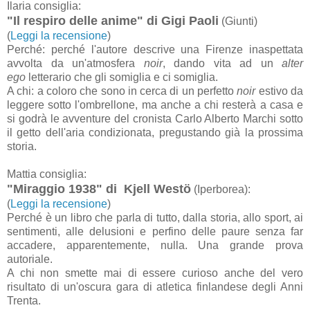
Ilaria consiglia:
"Il respiro delle anime" di Gigi Paoli
(Giunti)
(
Leggi la recensione
)
Perché: perché l'autore descrive una Firenze inaspettata
avvolta da un'atmosfera
noir
, dando vita ad un
alter
ego
letterario che gli somiglia e ci somiglia.
A chi: a coloro che sono in cerca di un perfetto
noir
estivo da
leggere sotto l'ombrellone, ma anche a chi resterà a casa e
si godrà le avventure del cronista Carlo Alberto Marchi sotto
il getto dell'aria condizionata, pregustando già la prossima
storia.
Mattia consiglia:
"Miraggio 1938" di Kjell Westö
(Iperborea):
(
Leggi la recensione
)
Perché è un libro che parla di tutto, dalla storia, allo sport, ai
sentimenti, alle delusioni e perfino delle paure senza far
accadere, apparentemente, nulla. Una grande prova
autoriale.
A chi non smette mai di essere curioso anche del vero
risultato di un'oscura gara di atletica finlandese degli Anni
Trenta.