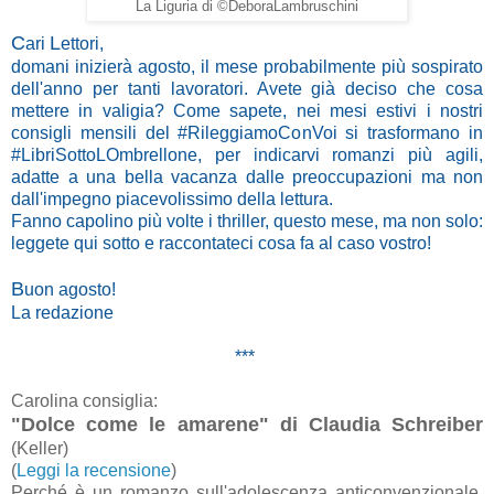
La Liguria di ©DeboraLambruschini
C
L
ari
ettori,
domani inizierà agosto, il mese probabilmente più sospirato
dell'anno per tanti lavoratori. Avete già deciso che cosa
mettere in valigia? Come sapete, nei mesi estivi i nostri
consigli mensili del #RileggiamoConVoi si trasformano in
#LibriSottoLOmbrellone, per indicarvi romanzi più agili,
adatte a una bella vacanza dalle preoccupazioni ma non
dall'impegno piacevolissimo della lettura.
Fanno capolino più volte i thriller, questo mese, ma non solo:
leggete qui sotto e raccontateci cosa fa al caso vostro!
B
uon agosto!
La redazione
***
Carolina consiglia:
"Dolce come le amarene" di Claudia Schreiber
(Keller)
(
Leggi la recensione
)
Perché è un romanzo sull'adolescenza anticonvenzionale,