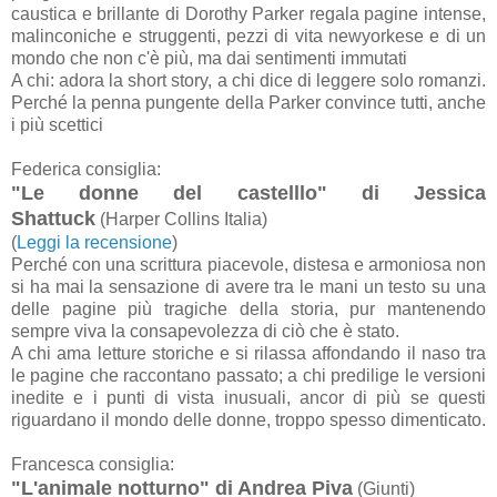
caustica e brillante di Dorothy Parker regala pagine intense,
malinconiche e struggenti, pezzi di vita newyorkese e di un
mondo che non c'è più, ma dai sentimenti immutati
A chi: adora la short story, a chi dice di leggere solo romanzi.
Perché la penna pungente della Parker convince tutti, anche
i più scettici
Federica consiglia:
"Le donne del castelllo" di Jessica
Shattuck
(Harper Collins Italia)
(
Leggi la recensione
)
Perché con una scrittura piacevole, distesa e armoniosa non
si ha mai la sensazione di avere tra le mani un testo su una
delle pagine più tragiche della storia, pur mantenendo
sempre viva la consapevolezza di ciò che è stato.
A chi ama letture storiche e si rilassa affondando il naso tra
le pagine che raccontano passato; a chi predilige le versioni
inedite e i punti di vista inusuali, ancor di più se questi
riguardano il mondo delle donne, troppo spesso dimenticato.
Francesca consiglia:
"L'animale notturno" di Andrea Piva
(Giunti)