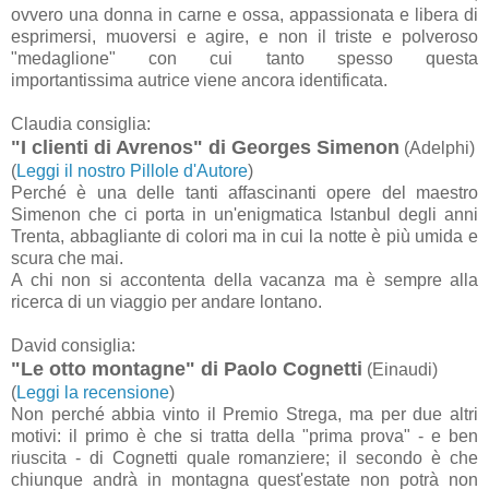
ovvero una donna in carne e ossa, appassionata e libera di
esprimersi, muoversi e agire, e non il triste e polveroso
"medaglione" con cui tanto spesso questa
importantissima autrice viene ancora identificata.
Claudia consiglia:
"I clienti di Avrenos" di Georges Simenon
(Adelphi)
(
Leggi il nostro Pillole d'Autore
)
Perché è una delle tanti affascinanti opere del maestro
Simenon che ci porta in un'enigmatica Istanbul degli anni
Trenta, abbagliante di colori ma in cui la notte è più umida e
scura che mai.
A chi non si accontenta della vacanza ma è sempre alla
ricerca di un viaggio per andare lontano.
David consiglia:
"Le otto montagne" di Paolo Cognetti
(Einaudi)
(
Leggi la recensione
)
Non perché abbia vinto il Premio Strega, ma per due altri
motivi: il primo è che si tratta della "prima prova" - e ben
riuscita - di Cognetti quale romanziere; il secondo è che
chiunque andrà in montagna quest'estate non potrà non