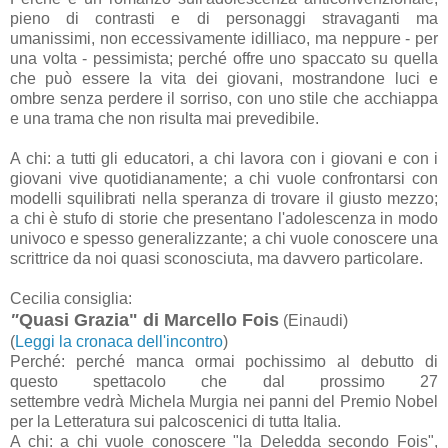
pieno di contrasti e di personaggi stravaganti ma
umanissimi, non eccessivamente idilliaco, ma neppure - per
una volta - pessimista; perché offre uno spaccato su quella
che può essere la vita dei giovani, mostrandone luci e
ombre senza perdere il sorriso, con uno stile che acchiappa
e una trama che non risulta mai prevedibile.
A chi: a tutti gli educatori, a chi lavora con i giovani e con i
giovani vive quotidianamente; a chi vuole confrontarsi con
modelli squilibrati nella speranza di trovare il giusto mezzo;
a chi è stufo di storie che presentano l'adolescenza in modo
univoco e spesso generalizzante; a chi vuole conoscere una
scrittrice da noi quasi sconosciuta, ma davvero particolare.
Cecilia consiglia:
"
Quasi Grazia"
di Marcello Fois
(Einaudi)
(
Leggi la cronaca dell'incontro
)
Perché: perché manca ormai pochissimo al debutto di
questo spettacolo che dal prossimo 27
settembre vedrà Michela Murgia nei panni del Premio Nobel
per la Letteratura sui palcoscenici di tutta Italia.
A chi: a chi vuole conoscere "la Deledda secondo Fois",