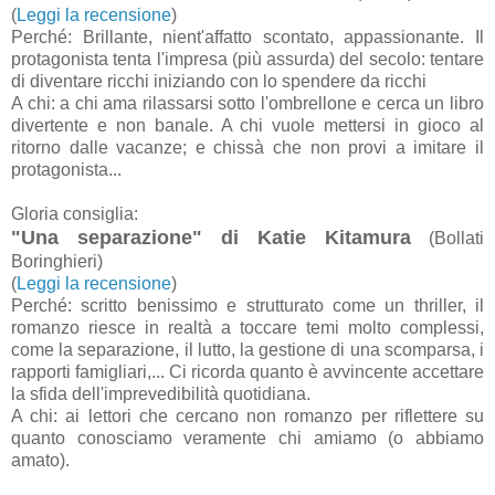
(
Leggi la recensione
)
Perché: Brillante, nient'affatto scontato, appassionante. Il
protagonista tenta l'impresa (più assurda) del secolo: tentare
di diventare ricchi iniziando con lo spendere da ricchi
A chi: a chi ama rilassarsi sotto l'ombrellone e cerca un libro
divertente e non banale. A chi vuole mettersi in gioco al
ritorno dalle vacanze; e chissà che non provi a imitare il
protagonista...
Gloria consiglia:
"Una separazione" di Katie Kitamura
(Bollati
Boringhieri)
(
Leggi la recensione
)
Perché: scritto benissimo e strutturato come un thriller, il
romanzo riesce in realtà a toccare temi molto complessi,
come la separazione, il lutto, la gestione di una scomparsa, i
rapporti famigliari,... Ci ricorda quanto è avvincente accettare
la sfida dell'imprevedibilità quotidiana.
A chi: ai lettori che cercano non romanzo per riflettere su
quanto conosciamo veramente chi amiamo (o abbiamo
amato).