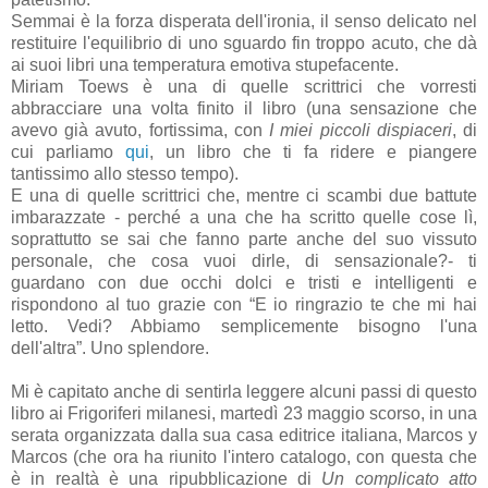
Semmai è la forza disperata dell'ironia, il senso delicato nel
restituire l'equilibrio di uno sguardo fin troppo acuto, che dà
ai suoi libri una temperatura emotiva stupefacente.
Miriam Toews è una di quelle scrittrici che vorresti
abbracciare una volta finito il libro (una sensazione che
avevo già avuto, fortissima, con
I miei piccoli dispiaceri
, di
cui parliamo
qui
, un libro che ti fa ridere e piangere
tantissimo allo stesso tempo).
E una di quelle scrittrici che, mentre ci scambi due battute
imbarazzate - perché a una che ha scritto quelle cose lì,
soprattutto se sai che fanno parte anche del suo vissuto
personale, che cosa vuoi dirle, di sensazionale?- ti
guardano con due occhi dolci e tristi e intelligenti e
rispondono al tuo grazie con “E io ringrazio te che mi hai
letto. Vedi? Abbiamo semplicemente bisogno l'una
dell'altra”. Uno splendore.
Mi è capitato anche di sentirla leggere alcuni passi di questo
libro ai Frigoriferi milanesi, martedì 23 maggio scorso, in una
serata organizzata dalla sua casa editrice italiana, Marcos y
Marcos (che ora ha riunito l'intero catalogo, con questa che
è in realtà è una ripubblicazione di
Un complicato atto