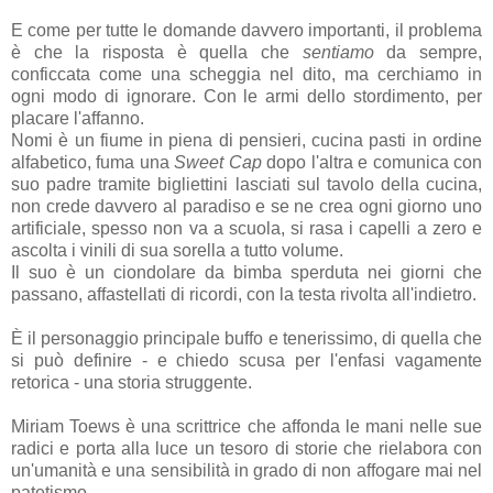
E come per tutte le domande davvero importanti, il problema
è che la risposta è quella che
sentiamo
da sempre,
conficcata come una scheggia nel dito, ma cerchiamo in
ogni modo di ignorare. Con le armi dello stordimento, per
placare l'affanno.
Nomi è un fiume in piena di pensieri, cucina pasti in ordine
alfabetico, fuma una
Sweet Cap
dopo l'altra e comunica con
suo padre tramite bigliettini lasciati sul tavolo della cucina,
non crede davvero al paradiso e se ne crea ogni giorno uno
artificiale, spesso non va a scuola, si rasa i capelli a zero e
ascolta i vinili di sua sorella a tutto volume.
Il suo è un ciondolare da bimba sperduta nei giorni che
passano, affastellati di ricordi, con la testa rivolta all'indietro.
È il personaggio principale buffo e tenerissimo, di quella che
si può definire - e chiedo scusa per l'enfasi vagamente
retorica - una storia struggente.
Miriam Toews è una scrittrice che affonda le mani nelle sue
radici e porta alla luce un tesoro di storie che rielabora con
un'umanità e una sensibilità in grado di non affogare mai nel
patetismo.