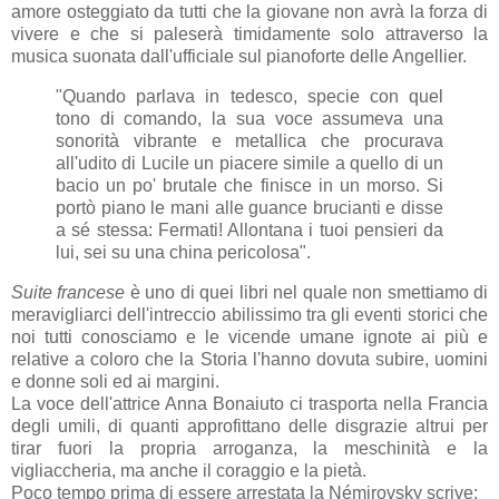
amore osteggiato da tutti che la giovane non avrà la forza di
vivere e che si paleserà timidamente solo attraverso la
musica suonata dall'ufficiale sul pianoforte delle Angellier.
"Quando parlava in tedesco, specie con quel
tono di comando, la sua voce assumeva una
sonorità vibrante e metallica che procurava
all'udito di Lucile un piacere simile a quello di un
bacio un po' brutale che finisce in un morso. Si
portò piano le mani alle guance brucianti e disse
a sé stessa: Fermati! Allontana i tuoi pensieri da
lui, sei su una china pericolosa".
Suite francese
è uno di quei libri nel quale non smettiamo di
meravigliarci dell'intreccio abilissimo tra gli eventi storici che
noi tutti conosciamo e le vicende umane ignote ai più e
relative a coloro che la Storia l'hanno dovuta subire, uomini
e donne soli ed ai margini.
La voce dell'attrice Anna Bonaiuto ci trasporta nella Francia
degli umili, di quanti approfittano delle disgrazie altrui per
tirar fuori la propria arroganza, la meschinità e la
vigliaccheria, ma anche il coraggio e la pietà.
Poco tempo prima di essere arrestata la Némirovsky scrive: