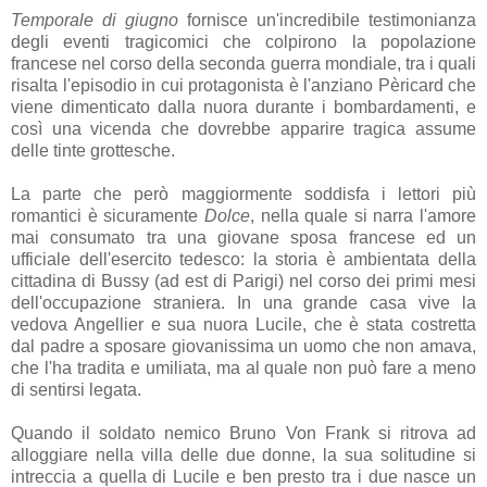
Temporale di giugno
fornisce un'incredibile testimonianza
degli eventi tragicomici che colpirono la popolazione
francese nel corso della seconda guerra mondiale, tra i quali
risalta l'episodio in cui protagonista è l'anziano Pèricard che
viene dimenticato dalla nuora durante i bombardamenti, e
così una vicenda che dovrebbe apparire tragica assume
delle tinte grottesche.
La parte che però maggiormente soddisfa i lettori più
romantici è sicuramente
Dolce
, nella quale si narra l'amore
mai consumato tra una giovane sposa francese ed un
ufficiale dell'esercito tedesco: la storia è ambientata della
cittadina di Bussy (ad est di Parigi) nel corso dei primi mesi
dell'occupazione straniera. In una grande casa vive la
vedova Angellier e sua nuora Lucile, che è stata costretta
dal padre a sposare giovanissima un uomo che non amava,
che l'ha tradita e umiliata, ma al quale non può fare a meno
di sentirsi legata.
Quando il soldato nemico Bruno Von Frank si ritrova ad
alloggiare nella villa delle due donne, la sua solitudine si
intreccia a quella di Lucile e ben presto tra i due nasce un