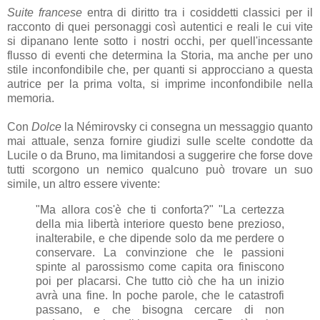
Suite francese
entra di diritto tra i cosiddetti classici per il
racconto di quei personaggi così autentici e reali le cui vite
si dipanano lente sotto i nostri occhi, per quell'incessante
flusso di eventi che determina la Storia, ma anche per uno
stile inconfondibile che, per quanti si approcciano a questa
autrice per la prima volta, si imprime inconfondibile nella
memoria.
Con
Dolce
la Némirovsky ci consegna un messaggio quanto
mai attuale, senza fornire giudizi sulle scelte condotte da
Lucile o da Bruno, ma limitandosi a suggerire che forse dove
tutti scorgono un nemico qualcuno può trovare un suo
simile, un altro essere vivente:
"Ma allora cos'è che ti conforta?" "La certezza
della mia libertà interiore questo bene prezioso,
inalterabile, e che dipende solo da me perdere o
conservare. La convinzione che le passioni
spinte al parossismo come capita ora finiscono
poi per placarsi. Che tutto ciò che ha un inizio
avrà una fine. In poche parole, che le catastrofi
passano, e che bisogna cercare di non