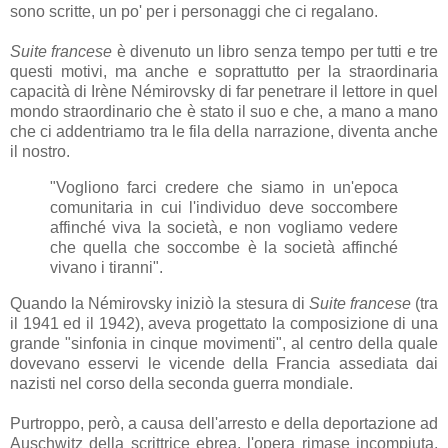
sono scritte, un po' per i personaggi che ci regalano.
Suite francese
è divenuto un libro senza tempo per tutti e tre
questi motivi, ma anche e soprattutto per la straordinaria
capacità di Irène Némirovsky di far penetrare il lettore in quel
mondo straordinario che è stato il suo e che, a mano a mano
che ci addentriamo tra le fila della narrazione, diventa anche
il nostro.
"Vogliono farci credere che siamo in un'epoca
comunitaria in cui l'individuo deve soccombere
affinché viva la società, e non vogliamo vedere
che quella che soccombe è la società affinché
vivano i tiranni".
Quando la Némirovsky iniziò la stesura di
Suite francese
(tra
il 1941 ed il 1942), aveva progettato la composizione di una
grande "sinfonia in cinque movimenti", al centro della quale
dovevano esservi le vicende della Francia assediata dai
nazisti nel corso della seconda guerra mondiale.
Purtroppo, però, a causa dell'arresto e della deportazione ad
Auschwitz della scrittrice ebrea, l'opera rimase incompiuta,