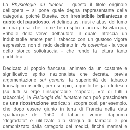
La
Physiologie du fumeur
– questo il titolo originale
dell’opera – si pone quale degna rappresentante della
categoria, poiché Burette, con
irresistibile brillantezza e
gusto del paradosso
, vi delinea usi, riusi e abusi del fumo
in una prosa che, come ben esplicita ancora Bevilacqua,
«ribolle della verve dell’autore, il quale intreccia un
indubitabile amore per il tabacco con un gustoso vigore
espressivo, non di rado declinato in
vis polemica
- la voce
dello storico sottotraccia - che rende la lettura tanto
godibile».
Dedicato al popolo francese, animato da un costante e
significativo spirito nazionalista che decreta, previa
argomentazione
sui generis
, la superiorità del tabacco
transalpino rispetto, per esempio, a quello belga o tedesco
(su tutti si erge l’insuperabile “caporal”, «re di tutti i
tabacchi»), la
Fisiologia del fumatore
non può prescindere
da
una ricostruzione storica
: si scopre così, per esempio,
che dopo essere giunto in terra di Francia nella data
spartiacque del 1560, il tabacco venne dapprima
“degradato” e utilizzato alla stregua di farmaco e poi
demonizzato dalla categoria dei medici, finché marinai e