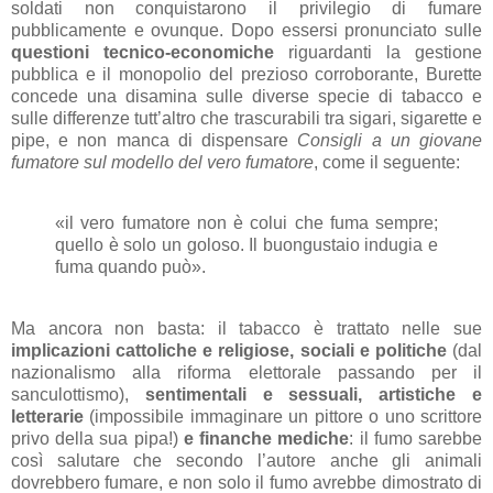
soldati non conquistarono il privilegio di fumare
pubblicamente e ovunque. Dopo essersi pronunciato sulle
questioni tecnico-economiche
riguardanti la gestione
pubblica e il monopolio del prezioso corroborante, Burette
concede una disamina sulle diverse specie di tabacco e
sulle differenze tutt’altro che trascurabili tra sigari, sigarette e
pipe, e non manca di dispensare
Consigli a un giovane
fumatore sul modello del vero fumatore
, come il seguente:
«il vero fumatore non è colui che fuma sempre;
quello è solo un goloso. Il buongustaio indugia e
fuma quando può».
Ma ancora non basta: il tabacco è trattato nelle sue
implicazioni cattoliche e religiose, sociali e politiche
(dal
nazionalismo alla riforma elettorale passando per il
sanculottismo),
sentimentali e sessuali, artistiche e
letterarie
(impossibile immaginare un pittore o uno scrittore
privo della sua pipa!)
e finanche mediche
: il fumo sarebbe
così salutare che secondo l’autore anche gli animali
dovrebbero fumare, e non solo il fumo avrebbe dimostrato di