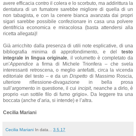
avere efficacia contro il colera e lo scorbuto, ma addirittura la
dentatura di un fumatore sarebbe migliore di quella di un
non tabagista, e con la cenere bianca avanzata dai propri
sigari sarebbe possibile confezionare in casa una polvere
dentifricia economica e miracolosa (basta attendersi alla
ricetta allegata)!
Già arricchito dalla presenza di utili note esplicative, di una
bibliografia minima di approfondimento, e del
testo
integrale in lingua originale
, il volumetto è completato da
un’
Appendice
a firma di Michele Trionfera – che svela
interessanti retroscena, o meglio antefatti, circa la vicenda
editoriale del testo – e da un
Dispetto
di Massimo Roscia,
ulteriore riflessione-divagazione in bella prosa
sull’argomento in questione, il cui
incipit
, neanche a dirlo, è
proprio «un sottile filo di fumo grigio». Da leggere tra una
boccata (anche d’aria, si intende) e l’altra.
Cecilia Mariani
Cecilia Mariani
In data...
3.5.17