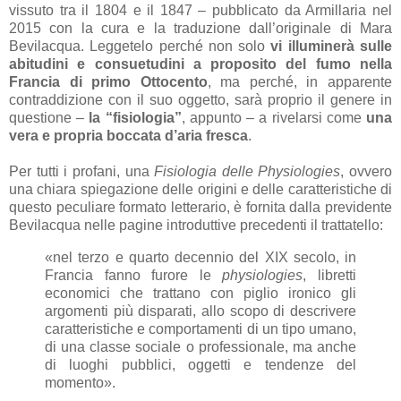
vissuto tra il 1804 e il 1847 – pubblicato da Armillaria nel
2015 con la cura e la traduzione dall’originale di Mara
Bevilacqua. Leggetelo perché non solo
vi illuminerà sulle
abitudini e consuetudini a proposito del fumo nella
Francia di primo Ottocento
, ma perché, in apparente
contraddizione con il suo oggetto, sarà proprio il genere in
questione –
la “fisiologia”
, appunto – a rivelarsi come
una
vera e propria boccata d’aria fresca
.
Per tutti i profani, una
Fisiologia delle Physiologies
, ovvero
una chiara spiegazione delle origini e delle caratteristiche di
questo peculiare formato letterario, è fornita dalla previdente
Bevilacqua nelle pagine introduttive precedenti il trattatello:
«nel terzo e quarto decennio del XIX secolo, in
Francia fanno furore le
physiologies
, libretti
economici che trattano con piglio ironico gli
argomenti più disparati, allo scopo di descrivere
caratteristiche e comportamenti di un tipo umano,
di una classe sociale o professionale, ma anche
di luoghi pubblici, oggetti e tendenze del
momento».