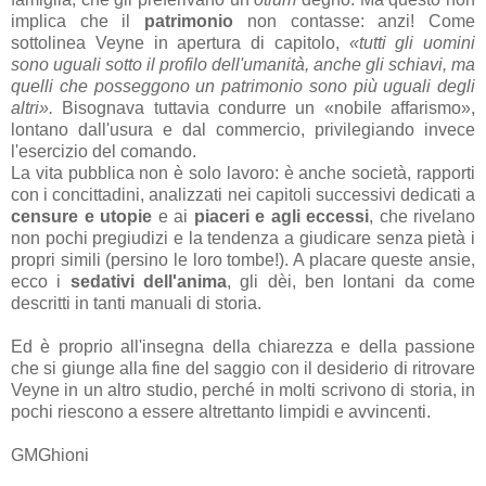
implica che il
patrimonio
non contasse: anzi! Come
sottolinea Veyne in apertura di capitolo,
«tutti gli uomini
sono uguali sotto il profilo dell'umanità, anche gli schiavi, ma
quelli che posseggono un patrimonio sono più uguali degli
altri».
Bisognava tuttavia condurre un «nobile affarismo»,
lontano dall'usura e dal commercio, privilegiando invece
l'esercizio del comando.
La vita pubblica non è solo lavoro: è anche società, rapporti
con i concittadini, analizzati nei capitoli successivi dedicati a
censure e utopie
e ai
piaceri e agli eccessi
, che rivelano
non pochi pregiudizi e la tendenza a giudicare senza pietà i
propri simili (persino le loro tombe!). A placare queste ansie,
ecco i
sedativi dell'anima
, gli dèi, ben lontani da come
descritti in tanti manuali di storia.
Ed è proprio all'insegna della chiarezza e della passione
che si giunge alla fine del saggio con il desiderio di ritrovare
Veyne in un altro studio, perché in molti scrivono di storia, in
pochi riescono a essere altrettanto limpidi e avvincenti.
GMGhioni