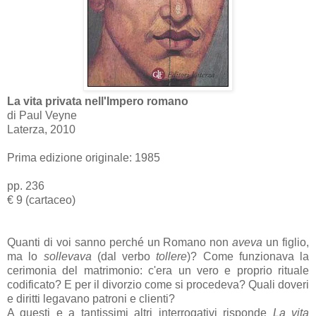
La vita privata nell'Impero romano
di Paul Veyne
Laterza, 2010
Prima edizione originale: 1985
pp. 236
€ 9 (cartaceo)
Quanti di voi sanno perché un Romano non
aveva
un figlio,
ma lo
sollevava
(dal verbo
tollere
)? Come funzionava la
cerimonia del matrimonio: c'era un vero e proprio rituale
codificato? E per il divorzio come si procedeva? Quali doveri
e diritti legavano patroni e clienti?
A questi e a tantissimi altri interrogativi risponde
La vita