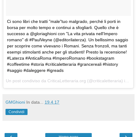
Ci sono libri che tratti "male"tuo malgrado, perché li porti in
borsa per molto tempo e continui a sfogliarli. Quello che è
successo a @gloriaghioni con "La vita privata nell'Impero
romano" di #PaulVeyne (@editorilaterza). Un bellissimo saggio
per scoprire come vivevano i Romani. Senza fronzoli, ma tanti
esempi stimolanti anche per gli studenti! Presto la recensione!
#Laterza #AnticaRoma #ImperoRomano #bookstagram
#coffeetime #storia #criticaletteraria #grancereali #history
#saggio #daleggere #igreads
Un post condiviso da CriticaLetteraria.org (@criticaletteraria) in data:
GMGhioni
In data...
19.4.17
Condividi
‹
›