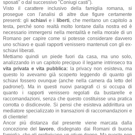
sposati" o dal successivo "Coniugi casti").
Visto il carattere inclusivo della famiglia romana, si
prosegue con l'analisi di altre due figure certamente
presenti: gli
schiavi
e i
liberti
, che meritano un capitolo a
testa, perché sono realtà molto lontane dalla nostra ed è
necessario immergersi nella mentalità e nella morale di un
Romano per capire come si potesse considerare davvero
uno schiavo e quali rapporti venissero mantenuti con gli ex-
schiavi liberati.
Mettiamo quindi un piede fuori da casa, ma uno solo,
analizzando in un capitolo precipuo il legame intrinseco tra
vita privata e vita pubblica:
la privacy non esisteva, ma
questo lo avevamo già scoperto leggendo di quanto gli
schiavi fossero ovunque (anche nella camera da letto del
padrone!). Ma in questi nuovi paragrafi ci si occupa di
quanto i rapporti venissero regolati da bustarelle e
raccomandazioni, senza che questo costituisse una pratica
corrotta o disdicevole. Si pensi che esisteva addirittura un
mediatore specializzato in transazioni di raccomandazioni e
di clientele!
Ancor più distanza dal presente viene marcata dalla
concezione del
lavoro
, disdegnato dai Romani di buona
famiglia, che gli preferivano un
otium
degno. Ma questo non