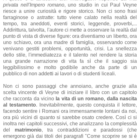
privata nell'Impero romano
, uno studio in cui Paul Veyne
riesce a unire curiosità e rigore storico. Non ci sono frasi
farraginose o astratte: tutto viene calato nella realtà del
tempo, tra aneddoti, eventi storici, leggende, proverbi,...
Addirittura, talvolta, l'autore ci mette a osservare la realtà dal
punto di vista di diverse figure: ora diventiamo un liberto, ora
uno schiavo, ora una madre di famiglia, osservando come
venivano gestiti problemi, opportunità, crisi. La snellezza
dello stile, l'immediatezza e il talento nel rendere la storia
una grande narrazione di vita fa sì che il saggio sia
leggibilissimo e molto godibile anche da parte di un
pubblico di non addetti ai lavori o di studenti liceali.
Non ci sono passaggi che annoiano, anche grazie alla
scelta vincente di Veyne di iniziare il libro con un capitolo
che racconta da vicino
la vita di un romano, dalla nascita
al testamento
. Inevitabilmente, questo conquista il lettore,
facendo sentire i Romani ora immensamente lontani da noi,
ora più vicini di quanto si sarebbe osato credere. Così ci si
inoltra nei capitoli successivi, che analizzano la complessità
del
matrimonio
, tra contraddizioni e paradossi (che
emergono già dai titoli dei paragrafi "Come scoprire se si è