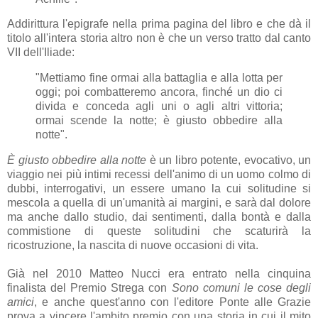
Addirittura l'epigrafe nella prima pagina del libro e che dà il
titolo all'intera storia altro non è che un verso tratto dal canto
VII dell'Iliade:
"Mettiamo fine ormai alla battaglia e alla lotta per
oggi; poi combatteremo ancora, finché un dio ci
divida e conceda agli uni o agli altri vittoria;
ormai scende la notte; è giusto obbedire alla
notte".
È giusto obbedire alla notte
è un libro potente, evocativo, un
viaggio nei più intimi recessi dell'animo di un uomo colmo di
dubbi, interrogativi, un essere umano la cui solitudine si
mescola a quella di un'umanità ai margini, e sarà dal dolore
ma anche dallo studio, dai sentimenti, dalla bontà e dalla
commistione di queste solitudini che scaturirà la
ricostruzione, la nascita di nuove occasioni di vita.
Già nel 2010 Matteo Nucci era entrato nella cinquina
finalista del Premio Strega con
Sono comuni le cose degli
amici
, e anche quest'anno con l'editore Ponte alle Grazie
prova a vincere l'ambito premio con una storia in cui il mito