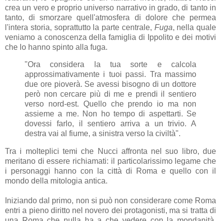
crea un vero e proprio universo narrativo in grado, di tanto in
tanto, di smorzare quell'atmosfera di dolore che permea
l'intera storia, soprattutto la parte centrale,
Fuga
, nella quale
veniamo a conoscenza della famiglia di Ippolito e dei motivi
che lo hanno spinto alla fuga.
"Ora considera la tua sorte e calcola
approssimativamente i tuoi passi. Tra massimo
due ore pioverà. Se avessi bisogno di un dottore
però non cercare più di me e prendi il sentiero
verso nord-est. Quello che prendo io ma non
assieme a me. Non ho tempo di aspettarti. Se
dovessi farlo, il sentiero arriva a un trivio. A
destra vai al fiume, a sinistra verso la civiltà".
Tra i molteplici temi che Nucci affronta nel suo libro, due
meritano di essere richiamati: il particolarissimo legame che
i personaggi hanno con la città di Roma e quello con il
mondo della mitologia antica.
Iniziando dal primo, non si può non considerare come Roma
entri a pieno diritto nel novero dei protagonisti, ma si tratta di
una Roma che nulla ha a che vedere con la mondanità,