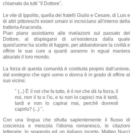
chiamato da tutti "Il Dottore".
Le vite di Ippolito, quella dei fratelli Giulio e Cesare, di Luis e
di altri pittoreschi esseri umani si incrociano all'interno della
trattoria Anaconda.
Pian piano assistiamo alle rivelazioni sul passato del
Dottore, al dispiegarsi di un'esistenza dalla quale
quest'uomo ha scelto di fuggire, per abbandonare la civiltà e
offrire le sue cure a quanti avranno in egual maniera
abiurato il loro mondo.
La forza di questa comunità è costituita proprio dall'unione,
dal sostegno che ogni uomo o donna è in grado di offrire al
suo vicino:
" (...) È il noi che fa tutto, è il noi che dà la forza, il
noi, non il tu o l'io, e tu non lo capisci ma è tardi,
tardi e non lo capirai mai, perché dovresti
capirlo? (...) ".
Con una lingua che sfrutta sapientemente il flusso di
coscienza e mescola l'idioma romanesco, le citazioni
letterarie, lo spagnolo ed un italiano incerto, Matteo Nucci