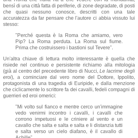
bensì di una città fatta di periferie, di zone degradate, di posti
che quasi nessuno conosce, descritti con una tale
accuratezza da far pensare che l'autore ci abbia vissuto lui
stesso:
"Perché questa è la Roma che amiamo, vero
Pip? La Roma perduta. La Roma sul fiume.
Prima che costruissero i bastioni sul Tevere".
Un'altra chiave di lettura molto interessante è quella che
risiede nel continuo e persistente richiamo alla mitologia
(già al centro del precedente libro di Nucci,
Le lacrime degli
eroi
), a cominciare dal vero nome del Dottore, Ippolito,
protagonista di una tragedia di Euripide, e dalla menzione
che ciclicamente lo scrittore fa dei cavalli, fedeli compagni di
guerrieri ed eroi omerici:
"Mi volto sul fianco e mentre cerco un'immagine
vedo venirmi incontro i cavalli, i cavalli che
corrono impetuosi e le criniere al vento e un
cavallo che salta e salta e salta e li distanzia tutti
e salta verso un cielo diafano, è il cavallo di
Achille".