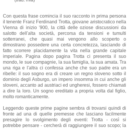
Con questa frase comincia il suo racconto in prima persona
il tenente Franz Ferdinand Trotta, giovane aristocratico nella
Vienna di inizio '900, la città delle oziose discussioni da
salotto dell'alta società, percorsa da tensioni e tumulti
sotterranei, che quasi mai vengono allo scoperto o
dimostrano possedere una certa concretezza, lasciando di
fatto scorrere placidamente la vita nella grande capitale
imperiale. Pagina dopo pagina Trotta ci presenta il suo
mondo, le sue compagnie, la sua famiglia, la sua amata. Tra
una riga e l'altra ci confessa anche che suo padre era un
ribelle: il suo sogno era di creare un regno sloveno sotto il
dominio degli Asburgo, un impero insomma in cui anche gli
sloveni, accanto ad austriaci ed ungheresi, fossero chiamati
a dire la loro. Un sogno ereditato a propria volta dal figlio,
molto romanticamente.
Leggendo queste prime pagine sembra di trovarsi quindi di
fronte ad una di quelle premesse che lasciano facilmente
presagire lo svolgimento degli eventi: Trotta - così si
potrebbe pensare - cercherà di raggiungere il suo scopo; la