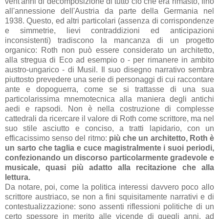
vent'anni di decomposizione di tutto ciò che era rimasto, fino
all'annessione dell'Austria da parte della Germania nel
1938. Questo, ed altri particolari (assenza di corrispondenze
e simmetrie, lievi contraddizioni ed anticipazioni
inconsistenti) tradiscono la mancanza di un progetto
organico: Roth non può essere considerato un architetto,
alla stregua di Eco ad esempio o - per rimanere in ambito
austro-ungarico - di Musil. Il suo disegno narrativo sembra
piuttosto prevedere una serie di personaggi di cui raccontare
ante e dopoguerra, come se si trattasse di una sua
particolarissima mnemotecnica alla maniera degli antichi
aedi e rapsodi. Non è nella costruzione di complesse
cattedrali da ricercare il valore di Roth come scrittore, ma nel
suo stile asciutto e conciso, a tratti lapidario, con un
efficacissimo senso del ritmo:
più che un architetto, Roth è
un sarto che taglia e cuce magistralmente i suoi periodi,
confezionando un discorso particolarmente gradevole e
musicale, quasi più adatto alla recitazione che alla
lettura.
Da notare, poi, come la politica interessi davvero poco allo
scrittore austriaco, se non a fini squisitamente narrativi e di
contestualizzazione: sono assenti riflessioni politiche di un
certo spessore in merito alle vicende di quegli anni, ad