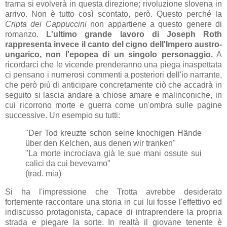
trama si evolverà in questa direzione; rivoluzione slovena in
arrivo. Non è tutto così scontato, però. Questo perché la
Cripta dei Cappuccini
non appartiene a questo genere di
romanzo.
L'ultimo grande lavoro di Joseph Roth
rappresenta invece il canto del cigno dell'Impero austro-
ungarico, non l'epopea di un singolo personaggio.
A
ricordarci che le vicende prenderanno una piega inaspettata
ci pensano i numerosi commenti a posteriori dell'io narrante,
che però più di anticipare concretamente ciò che accadrà in
seguito si lascia andare a chiose amare e malinconiche, in
cui ricorrono morte e guerra come un'ombra sulle pagine
successive. Un esempio su tutti:
"Der Tod kreuzte schon seine knochigen Hände
über den Kelchen, aus denen wir tranken"
"La morte incrociava già le sue mani ossute sui
calici da cui bevevamo"
(trad. mia)
Si ha l'impressione che Trotta avrebbe desiderato
fortemente raccontare una storia in cui lui fosse l'effettivo ed
indiscusso protagonista, capace di intraprendere la propria
strada e piegare la sorte. In realtà il giovane tenente è