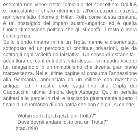
esempio non viene citato l'omicidio del cancelliere Dollfuß
e, nonostante il chiaro riferimento all'occupazione nazista,
non viene fatto il nome di Hitler. Roth, come la sua creatura,
è un nostalgico dell'Impero austro-ungarico ed è quella
l'unica dimensione politica che gli si confà, il resto è mera
contingenza.
Sullo sfondo rimane infine un Trotta inerme e disorientato,
sottoposto ad un percorso di continue privazioni, tale da
sottrargli ogni velleità ed iniziativa. Un senso di estraneità -
addirittura nei confronti della vita stessa - si impadronisce di
lui, relegandolo in un immobilismo che diventa pian piano
marcescenza. Nelle ultime pagine si consuma l'annessione
alla Germania, annunciata da un militare con maschera
antigas, ed il nostro eroe vaga fino alla Cripta dei
Cappuccini, ultima dimora degli Asburgo. Qui, in perfetta
antitesi alle parole iniziali e lasciando giustamente aperto il
finale di un romanzo di una patria che non c'è più, si chiede:
"Wohin soll ich, ich jetzt, ein Trotta?"
"Dove dovrei andare io, io ora, un Trotta?"
(trad. mia)