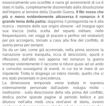
essenzialmente uno sconfitto e narra gli avvenimenti di cui è
stato in balìa, completamente disorientato dalla dissoluzione
dell'Impero al termine della Grande Guerra.
Il filo rosso che
più o meno evidentemente attraversa il romanzo è il
grande tema della patria:
dapprima il protagonista ne è alla
ricerca - memore delle sue origini slovene - ed insegue ogni
sua traccia (nella scelta del reparto militare, nelle
frequentazioni, nei viaggi di piacere e perfino nel vestiario!)
per poi accorgersi, tornato a casa alla fine del conflitto, di
averla persa per sempre.
Se da un lato, come già accennato, nella prima sezione la
narrazione scorre tranquilla, ricca di descrizioni, spunti e
riflessioni, dall'altro non appena nel romanzo la guerra
irrompe violentemente il racconto si riduce quasi ad un arido
e convulso susseguirsi di eventi, in cui tra le mani di un
impotente Trotta si disgrega un intero mondo, quello che ci
era stato presentato in precedenza.
La dimensione temporale viene trattata in maniera
estremamente personale dall'autore: indugia molto -
moltissimo - sulla descrizione della vita prima del conflitto,
dedica poche sparute pagine al periodo bellico e poi
diluisce nell'altra metà circa vent'anni di storia, ovvero