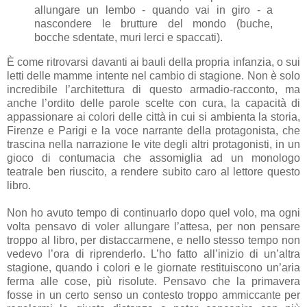
allungare un lembo - quando vai in giro - a
nascondere le brutture del mondo (buche,
bocche sdentate, muri lerci e spaccati).
È come ritrovarsi davanti ai bauli della propria infanzia, o sui
letti delle mamme intente nel cambio di stagione. Non è solo
incredibile l’architettura di questo armadio-racconto, ma
anche l’ordito delle parole scelte con cura, la capacità di
appassionare ai colori delle città in cui si ambienta la storia,
Firenze e Parigi e la voce narrante della protagonista, che
trascina nella narrazione le vite degli altri protagonisti, in un
gioco di contumacia che assomiglia ad un monologo
teatrale ben riuscito, a rendere subito caro al lettore questo
libro.
Non ho avuto tempo di continuarlo dopo quel volo, ma ogni
volta pensavo di voler allungare l’attesa, per non pensare
troppo al libro, per distaccarmene, e nello stesso tempo non
vedevo l’ora di riprenderlo. L’ho fatto all’inizio di un’altra
stagione, quando i colori e le giornate restituiscono un’aria
ferma alle cose, più risolute. Pensavo che la primavera
fosse in un certo senso un contesto troppo ammiccante per