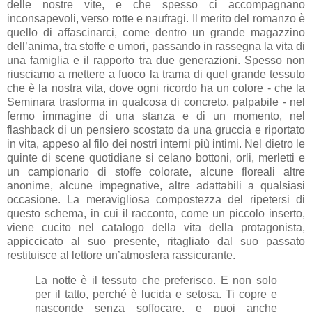
delle nostre vite, e che spesso ci accompagnano
inconsapevoli, verso rotte e naufragi. Il merito del romanzo è
quello di affascinarci, come dentro un grande magazzino
dell’anima, tra stoffe e umori, passando in rassegna la vita di
una famiglia e il rapporto tra due generazioni. Spesso non
riusciamo a mettere a fuoco la trama di quel grande tessuto
che è la nostra vita, dove ogni ricordo ha un colore - che la
Seminara trasforma in qualcosa di concreto, palpabile - nel
fermo immagine di una stanza e di un momento, nel
flashback di un pensiero scostato da una gruccia e riportato
in vita, appeso al filo dei nostri interni più intimi. Nel dietro le
quinte di scene quotidiane si celano bottoni, orli, merletti e
un campionario di stoffe colorate, alcune floreali altre
anonime, alcune impegnative, altre adattabili a qualsiasi
occasione. La meravigliosa compostezza del ripetersi di
questo schema, in cui il racconto, come un piccolo inserto,
viene cucito nel catalogo della vita della protagonista,
appiccicato al suo presente, ritagliato dal suo passato
restituisce al lettore un’atmosfera rassicurante.
La notte è il tessuto che preferisco. E non solo
per il tatto, perché è lucida e setosa. Ti copre e
nasconde senza soffocare, e puoi anche