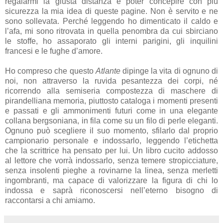
regalarmi la giusta distanza e poter concepire con più
sicurezza la mia idea di queste pagine. Non è servito e ne
sono sollevata. Perché leggendo ho dimenticato il caldo e
l’afa, mi sono ritrovata in quella penombra da cui sbirciano
le stoffe, ho assaporato gli interni parigini, gli inquilini
francesi e le fughe d’amore.
Ho compreso che questo
Atlante
dipinge la vita di ognuno di
noi, non attraverso la ruvida pesantezza dei corpi, né
ricorrendo alla semiseria compostezza di maschere di
pirandelliana memoria, piuttosto cataloga i momenti presenti
e passati e gli ammonimenti futuri come in una elegante
collana bergsoniana, in fila come su un filo di perle eleganti.
Ognuno può scegliere il suo momento, sfilarlo dal proprio
campionario personale e indossarlo, leggendo l’etichetta
che la scrittrice ha pensato per lui. Un libro cucito addosso
al lettore che vorrà indossarlo, senza temere stropicciature,
senza insolenti pieghe a rovinarne la linea, senza merletti
ingombranti, ma capace di valorizzare la figura di chi lo
indossa e saprà riconoscersi nell’eterno bisogno di
raccontarsi a chi amiamo.