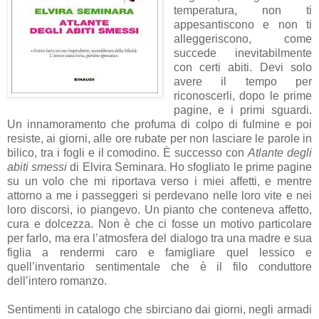
temperatura, non ti
appesantiscono e non ti
alleggeriscono, come
succede inevitabilmente
con certi abiti. Devi solo
avere il tempo per
riconoscerli, dopo le prime
pagine, e i primi sguardi.
Un innamoramento che profuma di colpo di fulmine e poi
resiste, ai giorni, alle ore rubate per non lasciare le parole in
bilico, tra i fogli e il comodino. È successo con
Atlante degli
abiti smessi
di Elvira Seminara. Ho sfogliato le prime pagine
su un volo che mi riportava verso i miei affetti, e mentre
attorno a me i passeggeri si perdevano nelle loro vite e nei
loro discorsi, io piangevo. Un pianto che conteneva affetto,
cura e dolcezza. Non è che ci fosse un motivo particolare
per farlo, ma era l’atmosfera del dialogo tra una madre e sua
figlia a rendermi caro e famigliare quel lessico e
quell’inventario sentimentale che è il filo conduttore
dell’intero romanzo.
Sentimenti in catalogo che sbirciano dai giorni, negli armadi