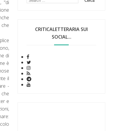
, "di
zione
anche
e che
CRITICALETTERARIA SUI
SOCIAL...
plice
vono,
ne di
me è
inose
te il
are -
a che
cer e
ioni,
nare:
icolo