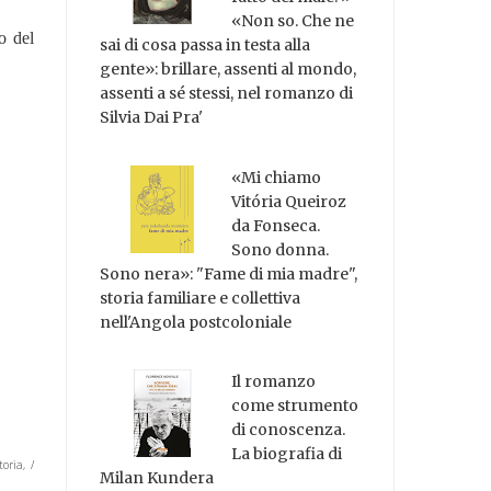
«Non so. Che ne
o del
sai di cosa passa in testa alla
gente»: brillare, assenti al mondo,
assenti a sé stessi, nel romanzo di
Silvia Dai Pra'
«Mi chiamo
Vitória Queiroz
da Fonseca.
Sono donna.
Sono nera»: "Fame di mia madre",
storia familiare e collettiva
nell'Angola postcoloniale
Il romanzo
come strumento
di conoscenza.
La biografia di
oria, /
Milan Kundera