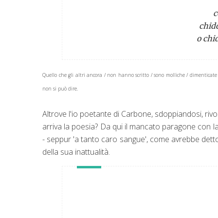
c
chid
o chi
Quello che gli altri ancora / non hanno scritto / sono molliche / dimenticate n
non si può dire.
Altrove l'io poetante di Carbone, sdoppiandosi, riv
arriva la poesia? Da qui il mancato paragone con la
- seppur 'a tanto caro sangue', come avrebbe detto 
della sua inattualità.