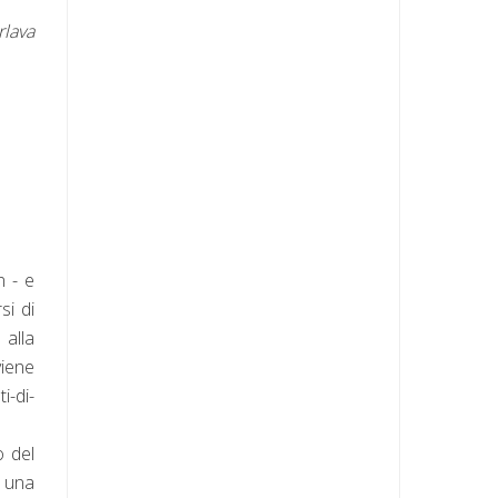
rlava
n - e
si di
 alla
viene
i-di-
o del
, una