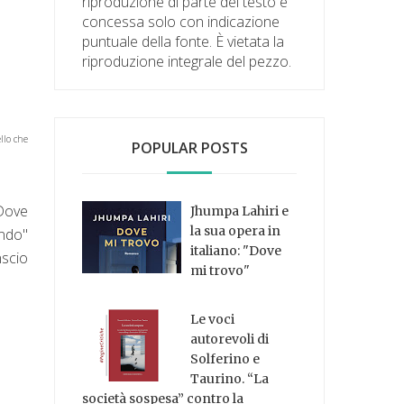
riproduzione di parte del testo è
concessa solo con indicazione
puntuale della fonte. È vietata la
riproduzione integrale del pezzo.
llo che
POPULAR POSTS
 Dove
Jhumpa Lahiri e
la sua opera in
ondo"
italiano: "Dove
nscio
mi trovo"
Le voci
autorevoli di
Solferino e
Taurino. “La
società sospesa” contro la