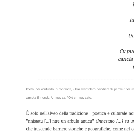
l
Un
Cu pue
canci
Poeta, / di contrada in contrada, / hai sventolato bandiere di parole / per rad
cambia il mondo. Ammazza. / O è ammazzato.
È solo nell'alveo della tradizione - poetica e culturale n
"nnistatu [...] ntre un arbulu anticu" (
Innestato [...] su 
che trascende barriere storiche e geografiche, come nel ca