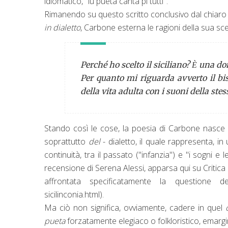
idiomatico, "l
u pueta canta pi tutti".
Rimanendo su questo scritto conclusivo dal chiar
in dialetto
, Carbone esterna le ragioni della sua sce
Perché ho scelto il siciliano?
una dom
È
Per quanto mi riguarda avverto il bi
della vita adulta con i suoni della stes
Stando così le cose, la poesia di Carbone nasce
soprattutto
del
- dialetto, il quale rappresenta, in
continuità, tra il passato ("infanzia") e "i sogni 
recensione di Serena Alessi, apparsa qui su Critica
affrontata specificatamente la questione della "
sicilinconia.html).
Ma ciò non significa, ovviamente, cadere in quel
pueta
forzatamente elegiaco o folkloristico, emargin