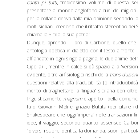
canta pi tutti
, tredicesimo volume di questa serie
presentare al mondo anglofono alcuni dei migliori po
per la collana deriva dalla mia opinione secondo la
molti siciliani, credono che il ritratto stereotipo dei
chiama la Sicilia la sua patria".
Dunque, aprendo il libro di Carbone, quello che i
antologia poetica in dialetto con il testo a fronte
affiancate in ogni singola pagina, le due anime del te
Cipolla) -, mentre in calce si dà spazio alla 'versi
evidente, oltre ai fisiologici rischi della
trans-duzio
questioni relative alla traducibilità (o intraducibili
merito di traghettare la 'lingua' siciliana ben oltr
linguisticamente
magnum
e aperto - della comunica
fu di Giovanni Meli e Ignazio Buttita (per citare i
Shakespeare che oggi 'impera' nelle transazioni fin
idee, il viaggio, secondo quanto asserisce Carbo
"diversi i suoni, identica la domanda: suoni particola