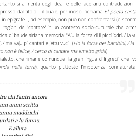
anto si alimenta degli ideali e delle laceranti contraddizioni 
esso dal titolo - il quale, per inciso, richiama
El poeta cant
 in epigrafe -, ad esempio, non può non confrontarsi (e scontr
lle ragioni del 'cantare' in un contesto socio-culturale che orm
 di baudelairiana memoria: "Aju la forza di li picciliddri, / la vu
, / ma vaju pi cantari e jettu vuci" (
Ho la forza dei bambini, / la
to non è felice, / cerco di cantare ma emetto grida
).
ialetto, che rimane comunque "la gran lingua di li greci" che "v
onda nella terra
), quanto piuttosto l'impotenza connaturata
ru chi l'antri ancora
unn annu scrittu
unnu muddrichi
urdati a lu funnu.
E allura