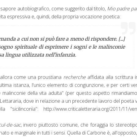
o sapore autobiografico, come
suggerito dal titolo,
Mio padre pa
lta espressiva e, quindi, della propria vocazione poetica:
anda a cui non si può fare a meno di rispondere. [...]
sogno spirituale di esprimere i sogni e le malinconie
sa lingua utilizzata nell'infanzia.
 allora come una proustiana
recherche
affidata alla scrittura i
 ultima istanza, l'unico elemento di congiunzione, e per certi ver
e le malinconie della vita adulta" (per questo aspetto rimandiamo
 Lettararia, dove in relazione a un precedente lavoro del poeta 
sicilinconìa": http://www.criticaletteraria.org/2011/11/vent
cul-de-sac
, invero piuttosto comune, che foraggia lo stereotip
ato e marginale in tutti i sensi. Quella di Carbone è, all'opposto