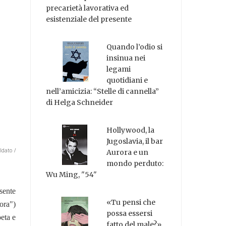
precarietà lavorativa ed
esistenziale del presente
Quando l’odio si
insinua nei
legami
quotidiani e
nell’amicizia: “Stelle di cannella”
di Helga Schneider
Hollywood, la
Jugoslavia, il bar
ldato /
Aurora e un
mondo perduto:
Wu Ming, "54"
 sente
«Tu pensi che
lora")
possa essersi
oeta e
fatto del male?»