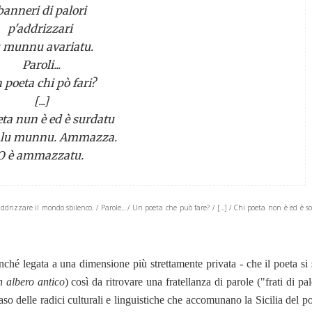
banneri di palori
p'addrizzari
u munnu avariatu.
Paroli...
 poeta chi pò fari?
[...]
ta nun è ed è surdatu
a lu munnu. Ammazza.
O è ammazzatu.
drizzare il mondo sbilenco. / Parole... / Un poeta che può fare? / [...] / Chi poeta non è ed è so
onché legata a una dimensione più strettamente privata - che il poeta si
un albero antico
) così da ritrovare una fratellanza di parole ("frati di pa
so delle radici culturali e linguistiche che accomunano la Sicilia del p