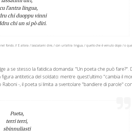
lassatimi diri,
cu l'antra lingua,
dru chi duoppu vinni
ddru chi un si pò diri.
el fondo. // E allora / lasciatami dire, / con un'altra lingua, / quello che è venuto dopo / o que
olge a se stesso la fatidica domanda: "Un poeta che può fare?".
 figura antitetica del soldato: mentre quest'ultimo "cambia il m
Raboni -, il poeta si limita a sventolare "bandiere di parole" co
Pueta,
terri terri,
sbinnuliasti