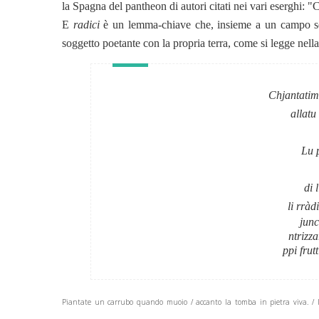
la Spagna del pantheon di autori citati nei vari eserghi:
E
radici
è un lemma-chiave che, insieme a un campo sema
soggetto poetante con la propria terra, come si legge nell
Chjantati
allatu
Lu p
di 
li rràd
junc
ntrizza
ppi frut
Piantate un carrubo quando muoio / accanto la tomba in pietra viva. / Il p