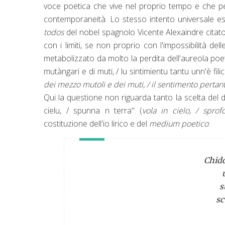
voce poetica che vive nel proprio tempo e che pert
contemporaneità. Lo stesso intento universale espr
todos
del nobel spagnolo Vicente Alexaindre citato
con i limiti, se non proprio con l'impossibilità de
metabolizzato da molto la perdita dell'aureola poetica
mutàngari e di muti, / lu sintimientu tantu unn'è filici
dei mezzo mutoli e dei muti, / il sentimento pertan
Qui la questione non riguarda tanto la scelta del d
cielu, / spunna n terra" (
vola in cielo, / sprof
costituzione dell'io lirico e del
medium poetico
:
Chidd
s
sc