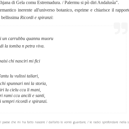
 "Chjana di Gela comu Estremadura. / Palermu si pò diri Andalusìa".
ntico inerente all'universo botanico, esprime e chiarisce il rapport
a bellissima
Ricordi e spiranzi
:
mi un carrubbu quannu muoru
 di la tomba n petra viva.
aisi chi nasciri mi fici
l'antu lu vulissi taliari,
ichi spunnari nni la storia,
iri lu cielu ccu li mani,
ri rami ccu ancili e santi,
ti sempri ricordi e spiranzi.
aese che mi ha fatto nascere / dall'alto lo vorrei guardare, / le radici sprofondare nella st