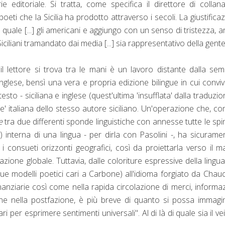
 editoriale. Si tratta, come specifica il direttore di collana
eti che la Sicilia ha prodotto attraverso i secoli. La giustifica
 quale [...] gli americani e aggiungo con un senso di tristezza, 
 Siciliani tramandato dai media [...] sia rappresentativo della gent
l lettore si trova tra le mani è un lavoro distante dalla
sem
 inglese, bensì una vera e propria edizione bilingue in cui convi
sto - siciliana e inglese (quest'ultima 'insufflata' dalla traduzio
one' italiana dello stesso autore siciliano. Un'operazione che
, co
ne
tra due differenti sponde linguistiche con annesse tutte le sp
tà) interna di una lingua - per dirla con Pasolini -,
ha sicuramen
e i consueti orizzonti geografici, così da proiettarla
verso il m
zione globale. Tuttavia, dalle coloriture espressive della lingu
 due modelli poetici cari a Carbone) all'idioma forgiato da Chau
anziarie così come nella rapida circolazione di merci, informaz
ne nella postfazione, è più breve di quanto si possa immagi
ri per esprimere sentimenti universali". Al di là di quale sia il ve