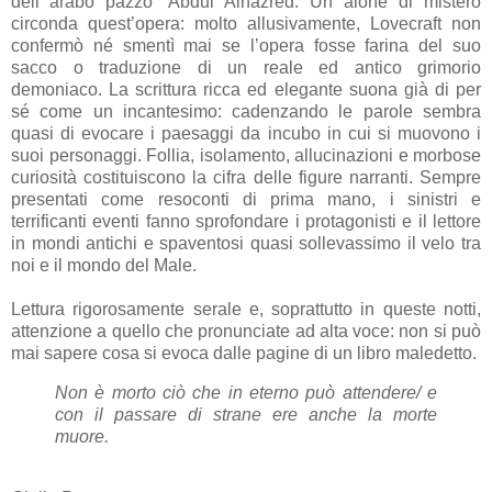
dell’”arabo pazzo” Abdul Alhazred. Un alone di mistero
circonda quest’opera: molto allusivamente, Lovecraft non
confermò né smentì mai se l’opera fosse farina del suo
sacco o traduzione di un reale ed antico grimorio
demoniaco. La scrittura ricca ed elegante suona già di per
sé come un incantesimo: cadenzando le parole sembra
quasi di evocare i paesaggi da incubo in cui si muovono i
suoi personaggi. Follia, isolamento, allucinazioni e morbose
curiosità costituiscono la cifra delle figure narranti. Sempre
presentati come resoconti di prima mano, i sinistri e
terrificanti eventi fanno sprofondare i protagonisti e il lettore
in mondi antichi e spaventosi quasi sollevassimo il velo tra
noi e il mondo del Male.
Lettura rigorosamente serale e, soprattutto in queste notti,
attenzione a quello che pronunciate ad alta voce: non si può
mai sapere cosa si evoca dalle pagine di un libro maledetto.
Non è morto ciò che in eterno può attendere/ e
con il passare di strane ere anche la morte
muore.