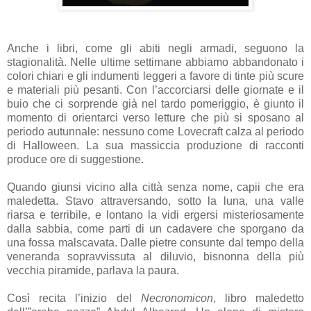
Anche i libri, come gli abiti negli armadi, seguono la
stagionalità. Nelle ultime settimane abbiamo abbandonato i
colori chiari e gli indumenti leggeri a favore di tinte più scure
e materiali più pesanti. Con l’accorciarsi delle giornate e il
buio che ci sorprende già nel tardo pomeriggio, è giunto il
momento di orientarci verso letture che più si sposano al
periodo autunnale: nessuno come Lovecraft calza al periodo
di Halloween. La sua massiccia produzione di racconti
produce ore di suggestione.
Quando giunsi vicino alla città senza nome, capii che era
maledetta. Stavo attraversando, sotto la luna, una valle
riarsa e terribile, e lontano la vidi ergersi misteriosamente
dalla sabbia, come parti di un cadavere che sporgano da
una fossa malscavata. Dalle pietre consunte dal tempo della
veneranda sopravvissuta al diluvio, bisnonna della più
vecchia piramide, parlava la paura.
Così recita l’inizio del
Necronomicon
, libro maledetto