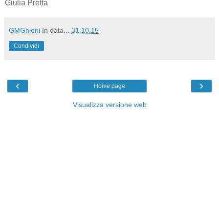
Giulia Pretta
GMGhioni
In data...
31.10.15
Condividi
‹
›
Home page
Visualizza versione web